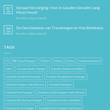
Sieraden
Stuk
Cadeaugids:
Sieraad Verzorging: Hoe Je Gouden Sieraden Lang
Sierkunst
07
De
en
okt
Mooi Houdt
Beste
Mode
voor
Reacties uitgeschakeld
Cadeaus
Sieraad
voor
Verzorging:
De Geschiedenis van Trouwringen en Hun Betekenis
Hem
04
Hoe
en
okt
voor
Reacties uitgeschakeld
Je
Haar
De
Gouden
Geschiedenis
Sieraden
van
TAGS
Lang
Trouwringen
Mooi
en
Houdt
Hun
0
18K Goud Hanger
Citrien
Edina
Evina
Gediamanteerd
Betekenis
Gem
Gouden Baby Hanger
Gouden bedel oorbellen
Gouden breekhart hanger
Gouden druppelvorm hanger
Gouden hanger met zirkonia
Gouden Hangers
Gouden hart hanger
Gouden hartje hanger met zirkonia
Gouden Kinderkop Hanger
Gouden kinder oorbellen
Gouden kruis hanger
Gouden kruis hanger met Jezus