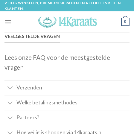
Skip
VEILIG WINKELEN, PREMIUM SIERADEN EN ALTIJD TEVREDEN
KLANTEN.
to
content
0
VEELGESTELDE VRAGEN
Lees onze FAQ voor de meestgestelde
vragen
Verzenden
Welke betalingsmethodes
Partners?
Hoe veilig is shoppen via 14karaats.nl