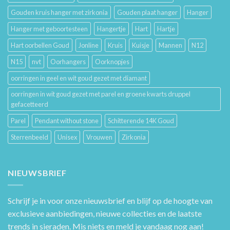
Gouden kruis hanger met zirkonia
Gouden plaat hanger
Hanger
Hanger met geboortesteen
Hangertje
Hart
Hartje
Hart oorbellen Goud
Jonline
Kruis
Kuisje
Mannen
N12
N15
nvt
Oorhangers
Oorknopjes
oorringen in geel en wit goud gezet met diamant
oorringen in wit goud gezet met parel en groene kwarts druppel
gefacetteerd
Parel
Pendant without stone
Schitterende 14K Goud
Sterrenbeeld
Unisex
Vrouwen
Zirkonia
NIEUWSBRIEF
Schrijf je in voor onze nieuwsbrief en blijf op de hoogte van
exclusieve aanbiedingen, nieuwe collecties en de laatste
trends in sieraden. Mis niets en meld je vandaag nog aan!