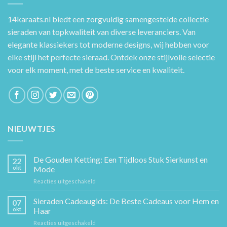
14karaats.nl
biedt een zorgvuldig samengestelde collectie
sieraden van topkwaliteit van diverse leveranciers. Van
elegante klassiekers tot moderne designs, wij hebben voor
elke stijl het perfecte sieraad. Ontdek onze stijlvolle selectie
voor elk moment, met de beste service en kwaliteit.
NIEUWTJES
De Gouden Ketting: Een Tijdloos Stuk Sierkunst en
22
okt
Mode
voor
Reacties uitgeschakeld
De
Gouden
Sieraden Cadeaugids: De Beste Cadeaus voor Hem en
07
Ketting:
okt
Haar
Een
voor
Reacties uitgeschakeld
Tijdloos