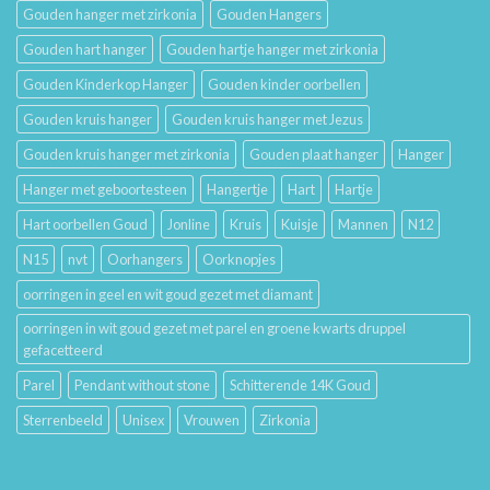
Gouden hanger met zirkonia
Gouden Hangers
Gouden hart hanger
Gouden hartje hanger met zirkonia
Gouden Kinderkop Hanger
Gouden kinder oorbellen
Gouden kruis hanger
Gouden kruis hanger met Jezus
Gouden kruis hanger met zirkonia
Gouden plaat hanger
Hanger
Hanger met geboortesteen
Hangertje
Hart
Hartje
Hart oorbellen Goud
Jonline
Kruis
Kuisje
Mannen
N12
N15
nvt
Oorhangers
Oorknopjes
oorringen in geel en wit goud gezet met diamant
oorringen in wit goud gezet met parel en groene kwarts druppel
gefacetteerd
Parel
Pendant without stone
Schitterende 14K Goud
Sterrenbeeld
Unisex
Vrouwen
Zirkonia