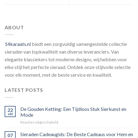
ABOUT
14karaats.nl
biedt een zorgvuldig samengestelde collectie
sieraden van topkwaliteit van diverse leveranciers. Van
elegante klassiekers tot moderne designs, wij hebben voor
elke stijl het perfecte sieraad. Ontdek onze stijlvolle selectie
voor elk moment, met de beste service en kwaliteit.
LATEST POSTS
De Gouden Ketting: Een Tijdloos Stuk Sierkunst en
22
okt
Mode
voor
Reacties uitgeschakeld
De
Gouden
Sieraden Cadeaugids: De Beste Cadeaus voor Hem en
07
Ketting: