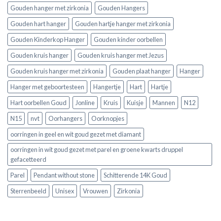
Gouden hanger met zirkonia
Gouden Hangers
Gouden hart hanger
Gouden hartje hanger met zirkonia
Gouden Kinderkop Hanger
Gouden kinder oorbellen
Gouden kruis hanger
Gouden kruis hanger met Jezus
Gouden kruis hanger met zirkonia
Gouden plaat hanger
Hanger
Hanger met geboortesteen
Hangertje
Hart
Hartje
Hart oorbellen Goud
Jonline
Kruis
Kuisje
Mannen
N12
N15
nvt
Oorhangers
Oorknopjes
oorringen in geel en wit goud gezet met diamant
oorringen in wit goud gezet met parel en groene kwarts druppel
gefacetteerd
Parel
Pendant without stone
Schitterende 14K Goud
Sterrenbeeld
Unisex
Vrouwen
Zirkonia