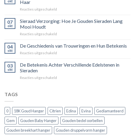
okt
Haar
Een
voor
Reacties uitgeschakeld
Tijdloos
Sieraden
Stuk
Cadeaugids:
Sieraad Verzorging: Hoe Je Gouden Sieraden Lang
Sierkunst
07
De
en
okt
Mooi Houdt
Beste
Mode
voor
Reacties uitgeschakeld
Cadeaus
Sieraad
voor
Verzorging:
De Geschiedenis van Trouwringen en Hun Betekenis
Hem
04
Hoe
en
okt
voor
Reacties uitgeschakeld
Je
Haar
De
Gouden
Geschiedenis
De Betekenis Achter Verschillende Edelstenen in
Sieraden
03
van
okt
Sieraden
Lang
Trouwringen
Mooi
voor
Reacties uitgeschakeld
en
Houdt
De
Hun
Betekenis
Betekenis
Achter
TAGS
Verschillende
Edelstenen
in
0
18K Goud Hanger
Citrien
Edina
Evina
Gediamanteerd
Sieraden
Gem
Gouden Baby Hanger
Gouden bedel oorbellen
Gouden breekhart hanger
Gouden druppelvorm hanger