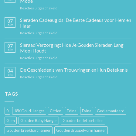
Mode
voor
Reacties uitgeschakeld
De
Gouden
Sieraden Cadeaugids: De Beste Cadeaus voor Hem en
07
Ketting:
okt
Haar
Een
voor
Reacties uitgeschakeld
Tijdloos
Sieraden
Stuk
Cadeaugids:
Sieraad Verzorging: Hoe Je Gouden Sieraden Lang
Sierkunst
07
De
en
okt
Mooi Houdt
Beste
Mode
voor
Reacties uitgeschakeld
Cadeaus
Sieraad
voor
Verzorging:
De Geschiedenis van Trouwringen en Hun Betekenis
Hem
04
Hoe
en
okt
voor
Reacties uitgeschakeld
Je
Haar
De
Gouden
Geschiedenis
Sieraden
van
TAGS
Lang
Trouwringen
Mooi
en
Houdt
Hun
0
18K Goud Hanger
Citrien
Edina
Evina
Gediamanteerd
Betekenis
Gem
Gouden Baby Hanger
Gouden bedel oorbellen
Gouden breekhart hanger
Gouden druppelvorm hanger