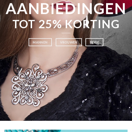
AANBIEDINGEN
TOT 25% KORTING
MANNEN
VROUWEN
BEIDE