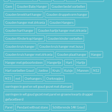
Betekenis
Gem
Gouden Baby Hanger
Gouden bedel oorbellen
Gouden breekhart hanger
Gouden druppelvorm hanger
Gouden hanger met zirkonia
Gouden Hangers
Gouden hart hanger
Gouden hartje hanger met zirkonia
Gouden Kinderkop Hanger
Gouden kinder oorbellen
Gouden kruis hanger
Gouden kruis hanger met Jezus
Gouden kruis hanger met zirkonia
Gouden plaat hanger
Hanger
Hanger met geboortesteen
Hangertje
Hart
Hartje
Hart oorbellen Goud
Jonline
Kruis
Kuisje
Mannen
N12
N15
nvt
Oorhangers
Oorknopjes
oorringen in geel en wit goud gezet met diamant
oorringen in wit goud gezet met parel en groene kwarts druppel
gefacetteerd
Parel
Pendant without stone
Schitterende 14K Goud