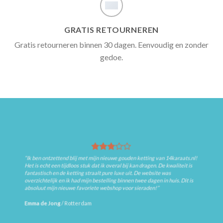
GRATIS RETOURNEREN
Gratis retourneren binnen 30 dagen. Eenvoudig en zonder
gedoe.
“Ik ben ontzettend blij met mijn nieuwe gouden ketting van 14karaats.nl!
Het is echt een tijdloos stuk dat ik overal bij kan dragen. De kwaliteit is
fantastisch en de ketting straalt pure luxe uit. De website was
overzichtelijk en ik had mijn bestelling binnen twee dagen in huis. Dit is
absoluut mijn nieuwe favoriete webshop voor sieraden!”
Emma de Jong
/
Rotterdam