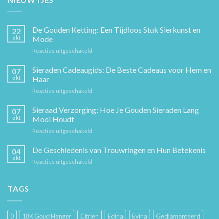
De Gouden Ketting: Een Tijdloos Stuk Sierkunst en
22
okt
Mode
voor
Reacties uitgeschakeld
De
Gouden
Sieraden Cadeaugids: De Beste Cadeaus voor Hem en
07
Ketting:
okt
Haar
Een
voor
Reacties uitgeschakeld
Tijdloos
Sieraden
Stuk
Cadeaugids:
Sieraad Verzorging: Hoe Je Gouden Sieraden Lang
Sierkunst
07
De
en
okt
Mooi Houdt
Beste
Mode
voor
Reacties uitgeschakeld
Cadeaus
Sieraad
voor
Verzorging:
De Geschiedenis van Trouwringen en Hun Betekenis
Hem
04
Hoe
en
okt
voor
Reacties uitgeschakeld
Je
Haar
De
Gouden
Geschiedenis
Sieraden
van
TAGS
Lang
Trouwringen
Mooi
en
Houdt
Hun
0
18K Goud Hanger
Citrien
Edina
Evina
Gediamanteerd