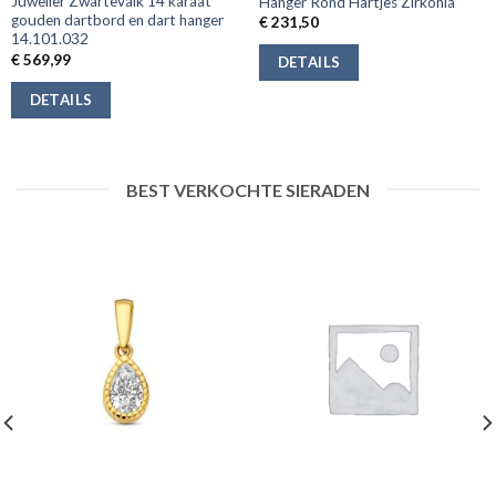
Juwelier Zwartevalk 14 karaat
Hanger Rond Hartjes Zirkonia
gouden dartbord en dart hanger
€
231,50
14.101.032
€
569,99
DETAILS
DETAILS
BEST VERKOCHTE SIERADEN