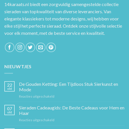
14karaats.nl
biedt een zorgvuldig samengestelde collectie
sieraden van topkwaliteit van diverse leveranciers. Van
elegante klassiekers tot moderne designs, wij hebben voor
elke stijl het perfecte sieraad. Ontdek onze stijlvolle selectie
voor elk moment, met de beste service en kwaliteit.
NIEUWTJES
De Gouden Ketting: Een Tijdloos Stuk Sierkunst en
22
okt
Mode
voor
Reacties uitgeschakeld
De
Gouden
Sieraden Cadeaugids: De Beste Cadeaus voor Hem en
07
Ketting:
okt
Haar
Een
voor
Reacties uitgeschakeld
Tijdloos
Sieraden
Stuk