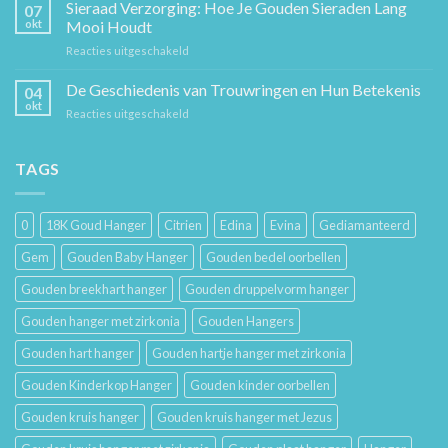
Cadeaugids:
Sieraad Verzorging: Hoe Je Gouden Sieraden Lang
Sierkunst
07
De
en
okt
Mooi Houdt
Beste
Mode
voor
Reacties uitgeschakeld
Cadeaus
Sieraad
voor
Verzorging:
De Geschiedenis van Trouwringen en Hun Betekenis
Hem
04
Hoe
en
okt
voor
Reacties uitgeschakeld
Je
Haar
De
Gouden
Geschiedenis
Sieraden
van
TAGS
Lang
Trouwringen
Mooi
en
Houdt
Hun
0
18K Goud Hanger
Citrien
Edina
Evina
Gediamanteerd
Betekenis
Gem
Gouden Baby Hanger
Gouden bedel oorbellen
Gouden breekhart hanger
Gouden druppelvorm hanger
Gouden hanger met zirkonia
Gouden Hangers
Gouden hart hanger
Gouden hartje hanger met zirkonia
Gouden Kinderkop Hanger
Gouden kinder oorbellen
Gouden kruis hanger
Gouden kruis hanger met Jezus