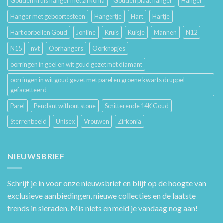
Gouden kruis hanger met zirkonia
Gouden plaat hanger
Hanger
Hanger met geboortesteen
Hangertje
Hart
Hartje
Hart oorbellen Goud
Jonline
Kruis
Kuisje
Mannen
N12
N15
nvt
Oorhangers
Oorknopjes
oorringen in geel en wit goud gezet met diamant
oorringen in wit goud gezet met parel en groene kwarts druppel
gefacetteerd
Parel
Pendant without stone
Schitterende 14K Goud
Sterrenbeeld
Unisex
Vrouwen
Zirkonia
NIEUWSBRIEF
Schrijf je in voor onze nieuwsbrief en blijf op de hoogte van
exclusieve aanbiedingen, nieuwe collecties en de laatste
trends in sieraden. Mis niets en meld je vandaag nog aan!