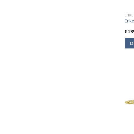
ENKE
Enke
€
289
D