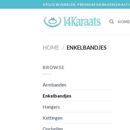
Skip
VEILIG WINKELEN, PREMIUM SIERADEN EN ALT
to
content
HOME
HOME
/
ENKELBANDJES
BROWSE
Armbanden
Enkelbandjes
Hangers
Kettingen
Oorbellen