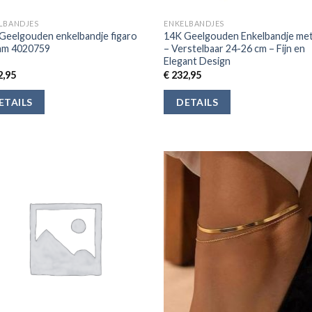
LBANDJES
ENKELBANDJES
Geelgouden enkelbandje figaro
14K Geelgouden Enkelbandje met
mm 4020759
– Verstelbaar 24-26 cm – Fijn en
Elegant Design
,95
€
232,95
ETAILS
DETAILS