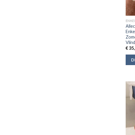
ENKE
Alle
Enke
Zome
Vlin
€
35,
D