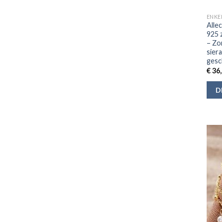
ENKE
Alle
925 z
– Zo
sier
gesc
€
36,
D