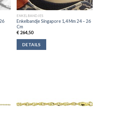
ENKELBANDJES
 26
Enkelbandje Singapore 1,4 Mm 24 – 26
Cm
€
264,50
DETAILS