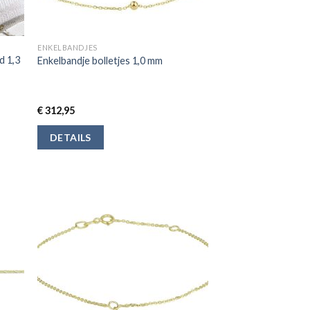
ENKELBANDJES
d 1,3
Enkelbandje bolletjes 1,0 mm
€
312,95
DETAILS