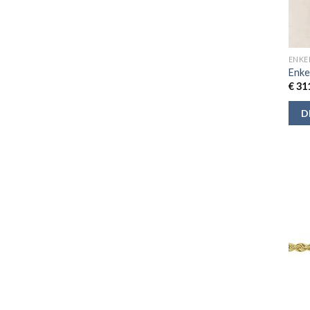
ENKE
Enke
€
311
D