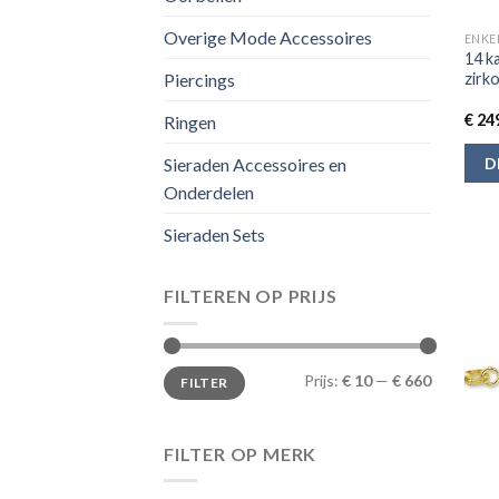
Overige Mode Accessoires
ENKE
14 k
zirk
Piercings
€
249
Ringen
D
Sieraden Accessoires en
Onderdelen
Sieraden Sets
FILTEREN OP PRIJS
Min.
Max.
Prijs:
€ 10
—
€ 660
FILTER
prijs
prijs
FILTER OP MERK