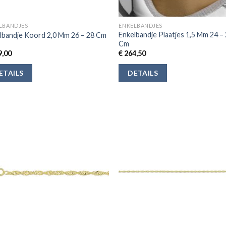
LBANDJES
ENKELBANDJES
Enkelbandje Plaatjes 1,5 Mm 24 –
lbandje Koord 2,0 Mm 26 – 28 Cm
Cm
,00
€
264,50
ETAILS
DETAILS