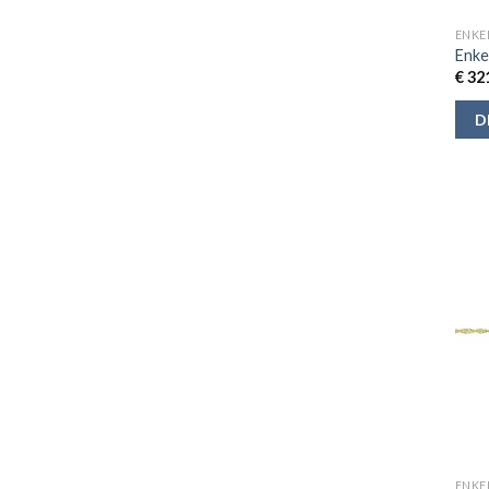
ENKE
Enke
€
321
D
ENKE