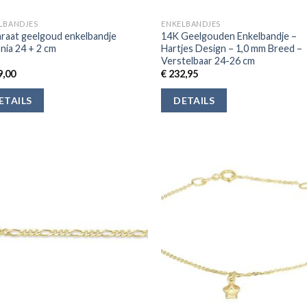
LBANDJES
ENKELBANDJES
araat geelgoud enkelbandje
14K Geelgouden Enkelbandje –
onia 24 + 2 cm
Hartjes Design – 1,0 mm Breed –
Verstelbaar 24-26 cm
,00
€
232,95
ETAILS
DETAILS