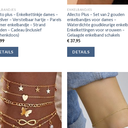
LBANDJES
ENKELBANDJES
cto plus – Enkelkettinkje dames –
Allecto Plus – Set van 2 gouden
ilver – Verstelbaar hartje – Parels
enkelbandjes voor dames –
mer enkelbandje – Strand
Waterdichte goudkleurige enkel
aden – Cadeau (inclusief
Enkelkettingen voor vrouwen –
henkdoos)
Gelaagde enkelband schakels
99
€
37,95
ETAILS
DETAILS