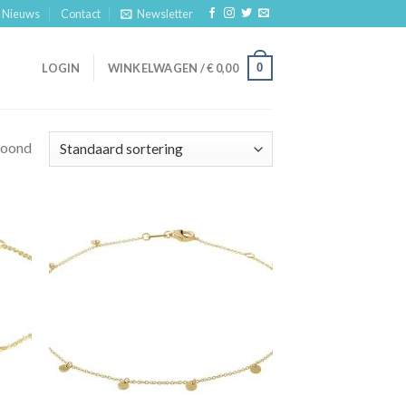
Nieuws
Contact
Newsletter
0
LOGIN
WINKELWAGEN /
€
0,00
toond