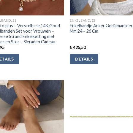
LBANDJES
ENKELBANDJES
cto plus – Verstelbare 14K Goud
Enkelbandje Anker Gediamanteer
lbanden Set voor Vrouwen –
Mm 24 – 26 Cm
rse Strand Enkelketting met
der en Ster – Sieraden Cadeau
95
€
425,50
ETAILS
DETAILS