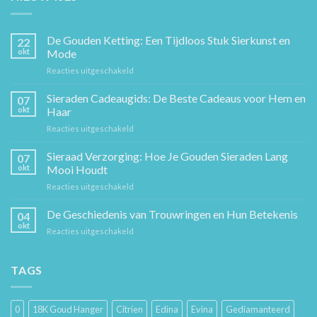
De Gouden Ketting: Een Tijdloos Stuk Sierkunst en
22
okt
Mode
voor
Reacties uitgeschakeld
De
Gouden
Sieraden Cadeaugids: De Beste Cadeaus voor Hem en
07
Ketting:
okt
Haar
Een
voor
Reacties uitgeschakeld
Tijdloos
Sieraden
Stuk
Cadeaugids:
Sieraad Verzorging: Hoe Je Gouden Sieraden Lang
Sierkunst
07
De
en
okt
Mooi Houdt
Beste
Mode
voor
Reacties uitgeschakeld
Cadeaus
Sieraad
voor
Verzorging:
De Geschiedenis van Trouwringen en Hun Betekenis
Hem
04
Hoe
en
okt
voor
Reacties uitgeschakeld
Je
Haar
De
Gouden
Geschiedenis
Sieraden
van
TAGS
Lang
Trouwringen
Mooi
en
Houdt
Hun
0
18K Goud Hanger
Citrien
Edina
Evina
Gediamanteerd
Betekenis