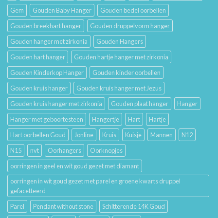
Gem
Gouden Baby Hanger
Gouden bedel oorbellen
Gouden breekhart hanger
Gouden druppelvorm hanger
Gouden hanger met zirkonia
Gouden Hangers
Gouden hart hanger
Gouden hartje hanger met zirkonia
Gouden Kinderkop Hanger
Gouden kinder oorbellen
Gouden kruis hanger
Gouden kruis hanger met Jezus
Gouden kruis hanger met zirkonia
Gouden plaat hanger
Hanger
Hanger met geboortesteen
Hangertje
Hart
Hartje
Hart oorbellen Goud
Jonline
Kruis
Kuisje
Mannen
N12
N15
nvt
Oorhangers
Oorknopjes
oorringen in geel en wit goud gezet met diamant
oorringen in wit goud gezet met parel en groene kwarts druppel
gefacetteerd
Parel
Pendant without stone
Schitterende 14K Goud