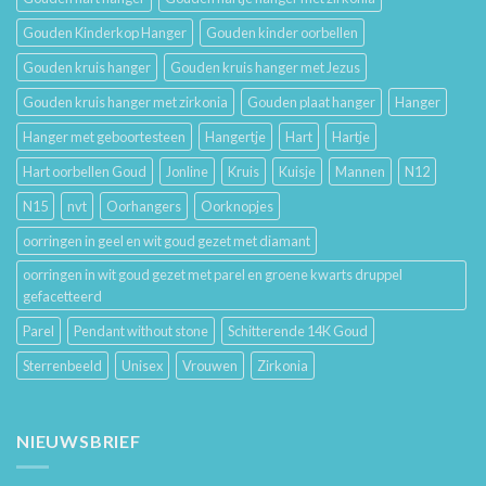
Gouden Kinderkop Hanger
Gouden kinder oorbellen
Gouden kruis hanger
Gouden kruis hanger met Jezus
Gouden kruis hanger met zirkonia
Gouden plaat hanger
Hanger
Hanger met geboortesteen
Hangertje
Hart
Hartje
Hart oorbellen Goud
Jonline
Kruis
Kuisje
Mannen
N12
N15
nvt
Oorhangers
Oorknopjes
oorringen in geel en wit goud gezet met diamant
oorringen in wit goud gezet met parel en groene kwarts druppel
gefacetteerd
Parel
Pendant without stone
Schitterende 14K Goud
Sterrenbeeld
Unisex
Vrouwen
Zirkonia
NIEUWSBRIEF