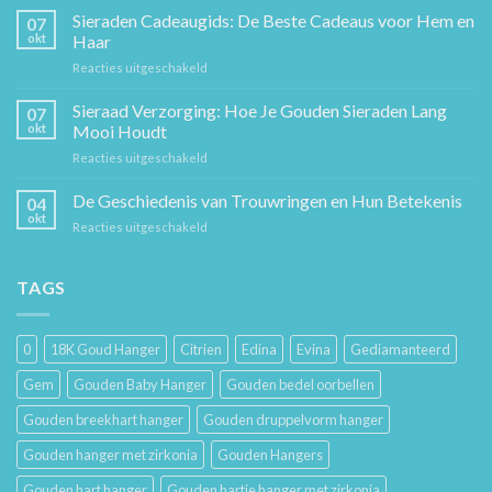
Gouden
Sieraden Cadeaugids: De Beste Cadeaus voor Hem en
07
Ketting:
okt
Haar
Een
voor
Reacties uitgeschakeld
Tijdloos
Sieraden
Stuk
Cadeaugids:
Sieraad Verzorging: Hoe Je Gouden Sieraden Lang
Sierkunst
07
De
en
okt
Mooi Houdt
Beste
Mode
voor
Reacties uitgeschakeld
Cadeaus
Sieraad
voor
Verzorging:
De Geschiedenis van Trouwringen en Hun Betekenis
Hem
04
Hoe
en
okt
voor
Reacties uitgeschakeld
Je
Haar
De
Gouden
Geschiedenis
Sieraden
van
TAGS
Lang
Trouwringen
Mooi
en
Houdt
Hun
0
18K Goud Hanger
Citrien
Edina
Evina
Gediamanteerd
Betekenis
Gem
Gouden Baby Hanger
Gouden bedel oorbellen
Gouden breekhart hanger
Gouden druppelvorm hanger
Gouden hanger met zirkonia
Gouden Hangers
Gouden hart hanger
Gouden hartje hanger met zirkonia