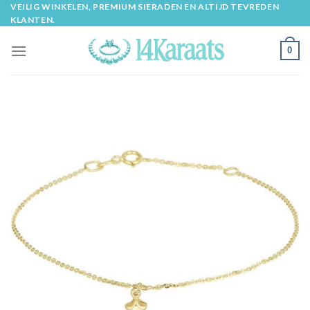
Skip
VEILIG WINKELEN, PREMIUM SIERADEN EN ALTIJD TEVREDEN
KLANTEN.
to
content
0