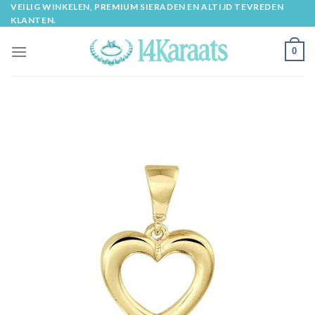
Skip
VEILIG WINKELEN, PREMIUM SIERADEN EN ALTIJD TEVREDEN
KLANTEN.
to
content
0