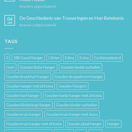
Beste
Mode
voor
Reacties uitgeschakeld
Cadeaus
Sieraad
voor
Verzorging:
De Geschiedenis van Trouwringen en Hun Betekenis
Hem
04
Hoe
en
okt
voor
Reacties uitgeschakeld
Je
Haar
De
Gouden
Geschiedenis
Sieraden
van
TAGS
Lang
Trouwringen
Mooi
en
Houdt
Hun
0
18K Goud Hanger
Citrien
Edina
Evina
Gediamanteerd
Betekenis
Gem
Gouden Baby Hanger
Gouden bedel oorbellen
Gouden breekhart hanger
Gouden druppelvorm hanger
Gouden hanger met zirkonia
Gouden Hangers
Gouden hart hanger
Gouden hartje hanger met zirkonia
Gouden Kinderkop Hanger
Gouden kinder oorbellen
Gouden kruis hanger
Gouden kruis hanger met Jezus
Gouden kruis hanger met zirkonia
Gouden plaat hanger
Hanger