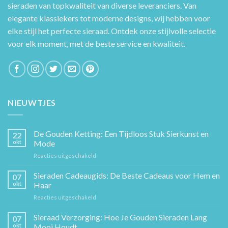
sieraden van topkwaliteit van diverse leveranciers. Van
elegante klassiekers tot moderne designs, wij hebben voor
elke stijl het perfecte sieraad. Ontdek onze stijlvolle selectie
voor elk moment, met de beste service en kwaliteit.
NIEUWTJES
De Gouden Ketting: Een Tijdloos Stuk Sierkunst en
22
okt
Mode
voor
Reacties uitgeschakeld
De
Gouden
Sieraden Cadeaugids: De Beste Cadeaus voor Hem en
07
Ketting:
okt
Haar
Een
voor
Reacties uitgeschakeld
Tijdloos
Sieraden
Stuk
Cadeaugids:
Sieraad Verzorging: Hoe Je Gouden Sieraden Lang
Sierkunst
07
De
en
okt
Mooi Houdt