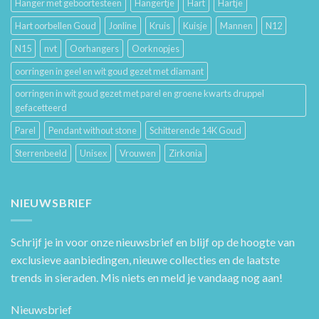
Hanger met geboortesteen
Hangertje
Hart
Hartje
Hart oorbellen Goud
Jonline
Kruis
Kuisje
Mannen
N12
N15
nvt
Oorhangers
Oorknopjes
oorringen in geel en wit goud gezet met diamant
oorringen in wit goud gezet met parel en groene kwarts druppel
gefacetteerd
Parel
Pendant without stone
Schitterende 14K Goud
Sterrenbeeld
Unisex
Vrouwen
Zirkonia
NIEUWSBRIEF
Schrijf je in voor onze nieuwsbrief en blijf op de hoogte van
exclusieve aanbiedingen, nieuwe collecties en de laatste
trends in sieraden. Mis niets en meld je vandaag nog aan!
Nieuwsbrief