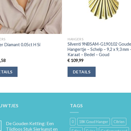
ERS
HANGERS
Silventi 9NBSAM-G190102 Goud
r Diamant 0.05ct H Si
Hangertje – Schelp – 9,2 x 9,3 mm 
Karaat – Bedel – Goud
,58
€
109,99
TAILS
DETAILS
EUWTJES
TAGS
0
18K Goud Hanger
Citrien
De Gouden Ketting: Een
Tijdloos Stuk Sierkunst en