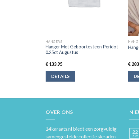
HANGERS
HANG
Hanger Met Geboortesteen Peridot
Hange
0.25ct Augustus
€
133,95
€
283
DETAILS
DE
OVER ONS
NI
14karaats.nl
biedt een zorgvuldig
22
samengestelde collectie sieraden
okt