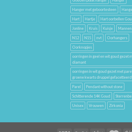
Gouden plaat hanger
Hanger
Betekenis
Hanger met geboortesteen
Hange
Hart
Hartje
Hart oorbellen Go
Jonline
Kruis
Kuisje
Mannen
N12
N15
nvt
Oorhangers
Oorknopjes
oorringen in geel en wit goud gezet 
diamant
oorringen in wit goud gezet met pare
groene kwarts druppel gefacetteerd
Parel
Pendant without stone
Schitterende 14K Goud
Sterrenbe
Unisex
Vrouwen
Zirkonia