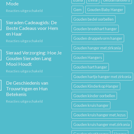
Edina
Evina
Gediamanteerd
Mode
Gem
Gouden Baby Hanger
voor
Reacties uitgeschakeld
De
Gouden bedel oorbellen
Gouden
Sieraden Cadeaugids: De
Ketting:
Beste Cadeaus voor Hem
Gouden breekhart hanger
Een
en Haar
Tijdloos
Gouden druppelvorm hanger
voor
Reacties uitgeschakeld
Stuk
Sieraden
Sierkunst
Gouden hanger met zirkonia
Cadeaugids:
en
Sieraad Verzorging: Hoe Je
De
Mode
Gouden Hangers
Gouden Sieraden Lang
Beste
Mooi Houdt
Cadeaus
Gouden hart hanger
voor
Reacties uitgeschakeld
voor
Sieraad
Hem
Gouden hartje hanger met zirkonia
Verzorging:
en
De Geschiedenis van
Gouden Kinderkop Hanger
Hoe
Haar
Trouwringen en Hun
Je
Betekenis
Gouden kinder oorbellen
Gouden
voor
Reacties uitgeschakeld
Sieraden
Gouden kruis hanger
De
Lang
Geschiedenis
Mooi
Gouden kruis hanger met Jezus
van
Houdt
Trouwringen
Gouden kruis hanger met zirkonia
en
Hun