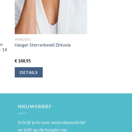
HANGERS
en
Hanger Sterrenbeeld Zirkonia
– 14
€
148,95
DETAILS
NIEUWSBRIEF
Schrijf je in voor onze nieuwsbrief
en blijf op de hoogte van