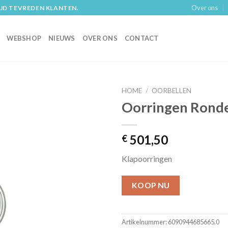
Over ons
IJD TEVREDEN KLANTEN.
WEBSHOP
NIEUWS
OVER ONS
CONTACT
HOME
/
OORBELLEN
Oorringen Ronde
501,50
€
Klapoorringen
KOOP NU
Artikelnummer:
6090944685665.0