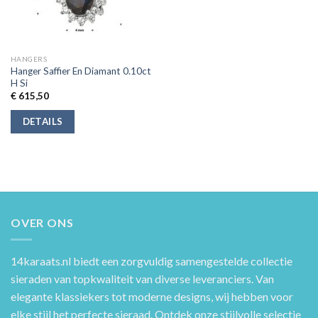
HANGERS
Hanger Saffier En Diamant 0.10ct
H Si
€
615,50
DETAILS
OVER ONS
14karaats.nl
biedt een zorgvuldig samengestelde collectie
sieraden van topkwaliteit van diverse leveranciers. Van
elegante klassiekers tot moderne designs, wij hebben voor
elke stijl het perfecte sieraad. Ontdek onze stijlvolle selectie