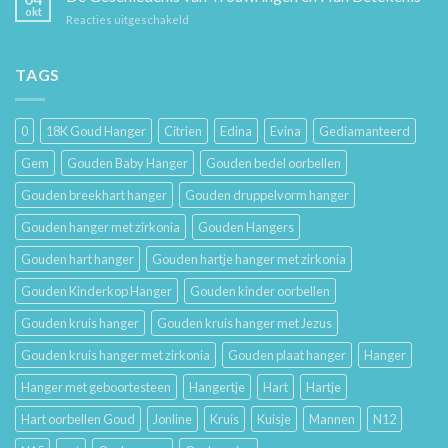
Hoe
en
okt
voor
Reacties uitgeschakeld
Je
Haar
De
Gouden
Geschiedenis
Sieraden
van
TAGS
Lang
Trouwringen
Mooi
en
Houdt
Hun
0
18K Goud Hanger
Citrien
Edina
Evina
Gediamanteerd
Betekenis
Gem
Gouden Baby Hanger
Gouden bedel oorbellen
Gouden breekhart hanger
Gouden druppelvorm hanger
Gouden hanger met zirkonia
Gouden Hangers
Gouden hart hanger
Gouden hartje hanger met zirkonia
Gouden Kinderkop Hanger
Gouden kinder oorbellen
Gouden kruis hanger
Gouden kruis hanger met Jezus
Gouden kruis hanger met zirkonia
Gouden plaat hanger
Hanger
Hanger met geboortesteen
Hangertje
Hart
Hartje
Hart oorbellen Goud
Jonline
Kruis
Kuisje
Mannen
N12