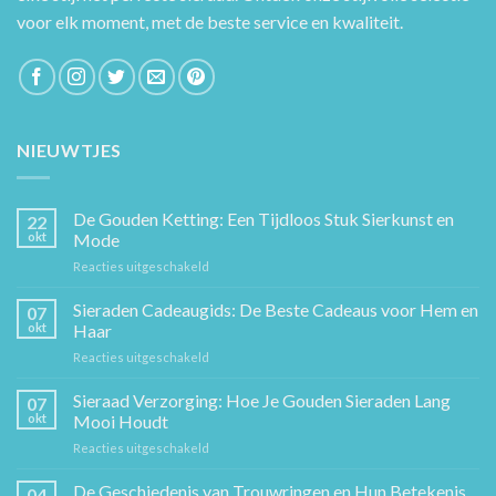
voor elk moment, met de beste service en kwaliteit.
NIEUWTJES
De Gouden Ketting: Een Tijdloos Stuk Sierkunst en
22
okt
Mode
voor
Reacties uitgeschakeld
De
Gouden
Sieraden Cadeaugids: De Beste Cadeaus voor Hem en
07
Ketting:
okt
Haar
Een
voor
Reacties uitgeschakeld
Tijdloos
Sieraden
Stuk
Cadeaugids:
Sieraad Verzorging: Hoe Je Gouden Sieraden Lang
Sierkunst
07
De
en
okt
Mooi Houdt
Beste
Mode
voor
Reacties uitgeschakeld
Cadeaus
Sieraad
voor
Verzorging:
De Geschiedenis van Trouwringen en Hun Betekenis
Hem
04