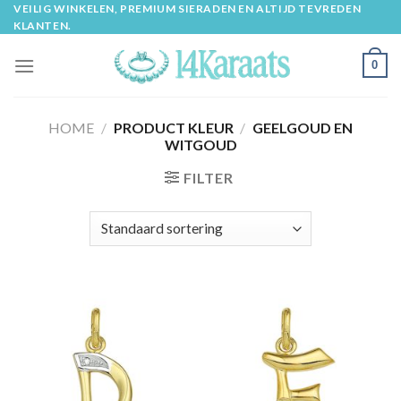
Skip
VEILIG WINKELEN, PREMIUM SIERADEN EN ALTIJD TEVREDEN
KLANTEN.
to
content
0
HOME
/
PRODUCT KLEUR
/
GEELGOUD EN
WITGOUD
FILTER