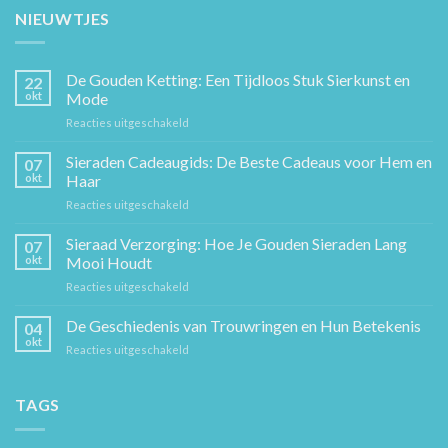
NIEUWTJES
De Gouden Ketting: Een Tijdloos Stuk Sierkunst en
22
okt
Mode
voor
Reacties uitgeschakeld
De
Gouden
Sieraden Cadeaugids: De Beste Cadeaus voor Hem en
07
Ketting:
okt
Haar
Een
voor
Reacties uitgeschakeld
Tijdloos
Sieraden
Stuk
Cadeaugids:
Sieraad Verzorging: Hoe Je Gouden Sieraden Lang
Sierkunst
07
De
en
okt
Mooi Houdt
Beste
Mode
voor
Reacties uitgeschakeld
Cadeaus
Sieraad
voor
Verzorging:
De Geschiedenis van Trouwringen en Hun Betekenis
Hem
04
Hoe
en
okt
voor
Reacties uitgeschakeld
Je
Haar
De
Gouden
Geschiedenis
Sieraden
van
TAGS
Lang
Trouwringen
Mooi
en
Houdt