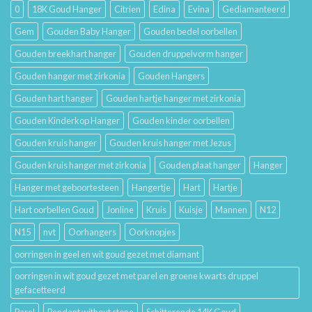
Hun
0
18K Goud Hanger
Citrien
Edina
Evina
Gediamanteerd
Betekenis
Gem
Gouden Baby Hanger
Gouden bedel oorbellen
Gouden breekhart hanger
Gouden druppelvorm hanger
Gouden hanger met zirkonia
Gouden Hangers
Gouden hart hanger
Gouden hartje hanger met zirkonia
Gouden Kinderkop Hanger
Gouden kinder oorbellen
Gouden kruis hanger
Gouden kruis hanger met Jezus
Gouden kruis hanger met zirkonia
Gouden plaat hanger
Hanger
Hanger met geboortesteen
Hangertje
Hart
Hartje
Hart oorbellen Goud
Jonline
Kruis
Kuisje
Mannen
N12
N15
nvt
Oorhangers
Oorknopjes
oorringen in geel en wit goud gezet met diamant
oorringen in wit goud gezet met parel en groene kwarts druppel
gefacetteerd
Parel
Pendant without stone
Schitterende 14K Goud