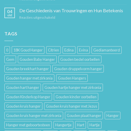
Sieraad
voor
Verzorging:
De Geschiedenis van Trouwringen en Hun Betekenis
Hem
04
Hoe
en
okt
voor
Reacties uitgeschakeld
Je
Haar
De
Gouden
Geschiedenis
Sieraden
van
TAGS
Lang
Trouwringen
Mooi
en
Houdt
Hun
0
18K Goud Hanger
Citrien
Edina
Evina
Gediamanteerd
Betekenis
Gem
Gouden Baby Hanger
Gouden bedel oorbellen
Gouden breekhart hanger
Gouden druppelvorm hanger
Gouden hanger met zirkonia
Gouden Hangers
Gouden hart hanger
Gouden hartje hanger met zirkonia
Gouden Kinderkop Hanger
Gouden kinder oorbellen
Gouden kruis hanger
Gouden kruis hanger met Jezus
Gouden kruis hanger met zirkonia
Gouden plaat hanger
Hanger
Hanger met geboortesteen
Hangertje
Hart
Hartje