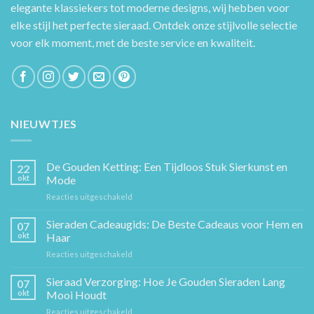
elegante klassiekers tot moderne designs, wij hebben voor
elke stijl het perfecte sieraad. Ontdek onze stijlvolle selectie
voor elk moment, met de beste service en kwaliteit.
NIEUWTJES
De Gouden Ketting: Een Tijdloos Stuk Sierkunst en
22
okt
Mode
voor
Reacties uitgeschakeld
De
Gouden
Sieraden Cadeaugids: De Beste Cadeaus voor Hem en
07
Ketting:
okt
Haar
Een
voor
Reacties uitgeschakeld
Tijdloos
Sieraden
Stuk
Cadeaugids:
Sieraad Verzorging: Hoe Je Gouden Sieraden Lang
Sierkunst
07
De
en
okt
Mooi Houdt
Beste
Mode
voor
Reacties uitgeschakeld
Cadeaus