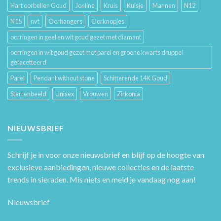
Hart oorbellen Goud
Jonline
Kruis
Kuisje
Mannen
N12
N15
nvt
Oorhangers
Oorknopjes
oorringen in geel en wit goud gezet met diamant
oorringen in wit goud gezet met parel en groene kwarts druppel
gefacetteerd
Parel
Pendant without stone
Schitterende 14K Goud
Sterrenbeeld
Unisex
Vrouwen
Zirkonia
NIEUWSBRIEF
Schrijf je in voor onze nieuwsbrief en blijf op de hoogte van
exclusieve aanbiedingen, nieuwe collecties en de laatste
trends in sieraden. Mis niets en meld je vandaag nog aan!
Nieuwsbrief