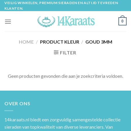
Skip
VEILIG WINKELEN, PREMIUM SIERADEN EN ALTIJD TEVREDEN
KLANTEN.
to
content
0
HOME
/
PRODUCT KLEUR
/
GOUD 3MM
FILTER
Geen producten gevonden die aan je zoekcriteria voldoen.
OVER ONS
14karaats.nl
biedt een zorgvuldig samengestelde collectie
sieraden van topkwaliteit van diverse leveranciers. Van