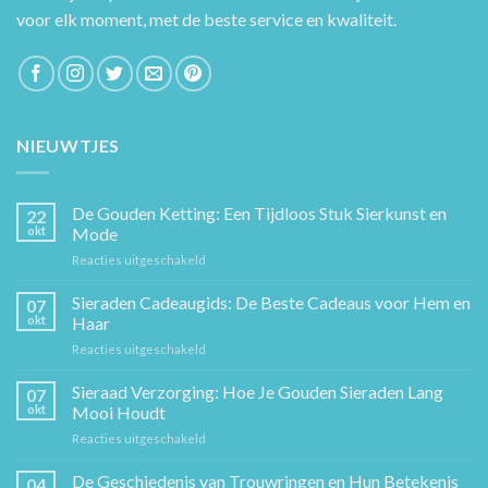
voor elk moment, met de beste service en kwaliteit.
NIEUWTJES
De Gouden Ketting: Een Tijdloos Stuk Sierkunst en
22
okt
Mode
voor
Reacties uitgeschakeld
De
Gouden
Sieraden Cadeaugids: De Beste Cadeaus voor Hem en
07
Ketting:
okt
Haar
Een
voor
Reacties uitgeschakeld
Tijdloos
Sieraden
Stuk
Cadeaugids:
Sieraad Verzorging: Hoe Je Gouden Sieraden Lang
Sierkunst
07
De
en
okt
Mooi Houdt
Beste
Mode
voor
Reacties uitgeschakeld
Cadeaus
Sieraad
voor
Verzorging:
De Geschiedenis van Trouwringen en Hun Betekenis
Hem
04