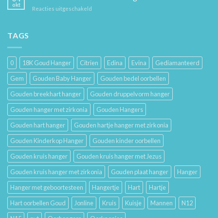
Hoe
en
okt
voor
Reacties uitgeschakeld
Je
Haar
De
Gouden
Geschiedenis
Sieraden
van
TAGS
Lang
Trouwringen
Mooi
en
Houdt
Hun
0
18K Goud Hanger
Citrien
Edina
Evina
Gediamanteerd
Betekenis
Gem
Gouden Baby Hanger
Gouden bedel oorbellen
Gouden breekhart hanger
Gouden druppelvorm hanger
Gouden hanger met zirkonia
Gouden Hangers
Gouden hart hanger
Gouden hartje hanger met zirkonia
Gouden Kinderkop Hanger
Gouden kinder oorbellen
Gouden kruis hanger
Gouden kruis hanger met Jezus
Gouden kruis hanger met zirkonia
Gouden plaat hanger
Hanger
Hanger met geboortesteen
Hangertje
Hart
Hartje
Hart oorbellen Goud
Jonline
Kruis
Kuisje
Mannen
N12