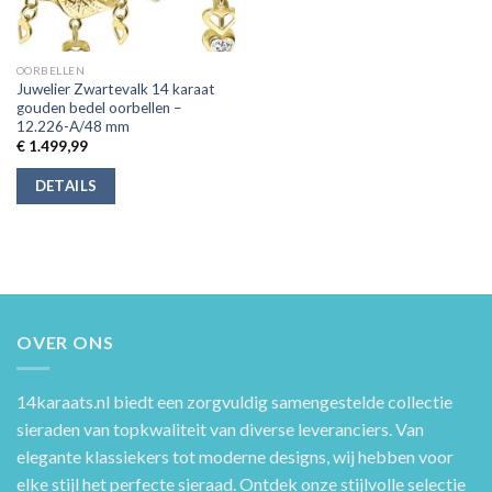
OORBELLEN
Juwelier Zwartevalk 14 karaat
gouden bedel oorbellen –
12.226-A/48 mm
€
1.499,99
DETAILS
OVER ONS
14karaats.nl
biedt een zorgvuldig samengestelde collectie
sieraden van topkwaliteit van diverse leveranciers. Van
elegante klassiekers tot moderne designs, wij hebben voor
elke stijl het perfecte sieraad. Ontdek onze stijlvolle selectie