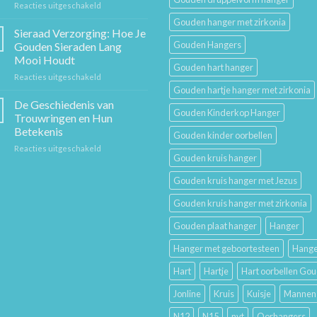
voor
Reacties uitgeschakeld
Stuk
Sieraden
Sierkunst
Gouden hanger met zirkonia
Cadeaugids:
en
Sieraad Verzorging: Hoe Je
De
Mode
Gouden Hangers
Gouden Sieraden Lang
Beste
Mooi Houdt
Cadeaus
Gouden hart hanger
voor
Reacties uitgeschakeld
voor
Sieraad
Hem
Gouden hartje hanger met zirkonia
Verzorging:
en
De Geschiedenis van
Gouden Kinderkop Hanger
Hoe
Haar
Trouwringen en Hun
Je
Betekenis
Gouden kinder oorbellen
Gouden
voor
Reacties uitgeschakeld
Sieraden
Gouden kruis hanger
De
Lang
Geschiedenis
Mooi
Gouden kruis hanger met Jezus
van
Houdt
Trouwringen
Gouden kruis hanger met zirkonia
en
Hun
Gouden plaat hanger
Hanger
Betekenis
Hanger met geboortesteen
Hange
Hart
Hartje
Hart oorbellen Go
Jonline
Kruis
Kuisje
Mannen
N12
N15
nvt
Oorhangers