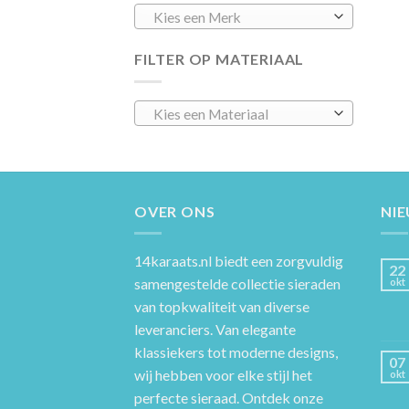
Kies een Merk
FILTER OP MATERIAAL
Kies een Materiaal
OVER ONS
NI
14karaats.nl
biedt een zorgvuldig
22
samengestelde collectie sieraden
okt
van topkwaliteit van diverse
leveranciers. Van elegante
klassiekers tot moderne designs,
07
wij hebben voor elke stijl het
okt
perfecte sieraad. Ontdek onze