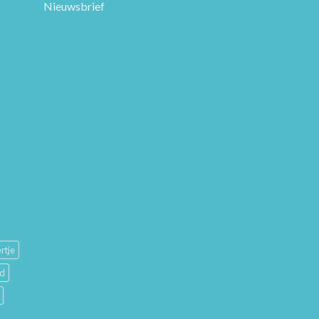
Nieuwsbrief
rtje
ud