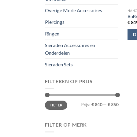
Overige Mode Accessoires
HANG
AuBo
Piercings
€
849
Ringen
D
Sieraden Accessoires en
Onderdelen
Sieraden Sets
FILTEREN OP PRIJS
Min.
Max.
Prijs:
€ 840
—
€ 850
FILTER
prijs
prijs
FILTER OP MERK