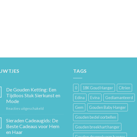
EUWTJES
TAGS
0
18K Goud Hanger
Citrien
De Gouden Ketting: Een
Tijdloos Stuk Sierkunst en
Edina
Evina
Gediamanteerd
Mode
Gem
Gouden Baby Hanger
voor
Reacties uitgeschakeld
De
Gouden bedel oorbellen
Gouden
Sieraden Cadeaugids: De
Ketting:
Beste Cadeaus voor Hem
Gouden breekhart hanger
Een
en Haar
Tijdloos
Gouden druppelvorm hanger