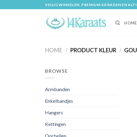
Skip
VEILIG WINKELEN, PREMIUM SIERADEN EN ALT
to
content
HOME
HOME
/
PRODUCT KLEUR
/
GOU
BROWSE
Armbanden
Enkelbandjes
Hangers
Kettingen
Oorbellen