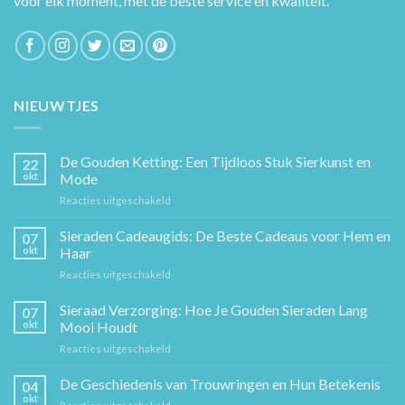
voor elk moment, met de beste service en kwaliteit.
NIEUWTJES
De Gouden Ketting: Een Tijdloos Stuk Sierkunst en
22
okt
Mode
voor
Reacties uitgeschakeld
De
Gouden
Sieraden Cadeaugids: De Beste Cadeaus voor Hem en
07
Ketting:
okt
Haar
Een
voor
Reacties uitgeschakeld
Tijdloos
Sieraden
Stuk
Cadeaugids:
Sieraad Verzorging: Hoe Je Gouden Sieraden Lang
Sierkunst
07
De
en
okt
Mooi Houdt
Beste
Mode
voor
Reacties uitgeschakeld
Cadeaus
Sieraad
voor
Verzorging:
De Geschiedenis van Trouwringen en Hun Betekenis
Hem
04
Hoe
en
okt
voor