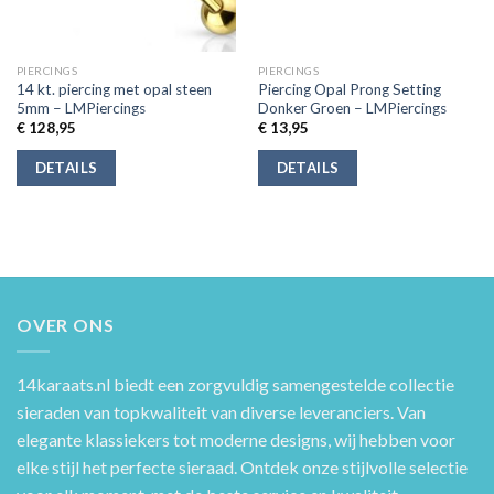
PIERCINGS
PIERCINGS
14 kt. piercing met opal steen
Piercing Opal Prong Setting
5mm – LMPiercings
Donker Groen – LMPiercings
€
128,95
€
13,95
DETAILS
DETAILS
OVER ONS
14karaats.nl
biedt een zorgvuldig samengestelde collectie
sieraden van topkwaliteit van diverse leveranciers. Van
elegante klassiekers tot moderne designs, wij hebben voor
elke stijl het perfecte sieraad. Ontdek onze stijlvolle selectie