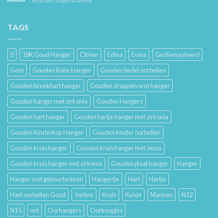
Reacties uitgeschakeld
Je
Haar
De
Gouden
Geschiedenis
Sieraden
van
TAGS
Lang
Trouwringen
Mooi
en
Houdt
Hun
0
18K Goud Hanger
Citrien
Edina
Evina
Gediamanteerd
Betekenis
Gem
Gouden Baby Hanger
Gouden bedel oorbellen
Gouden breekhart hanger
Gouden druppelvorm hanger
Gouden hanger met zirkonia
Gouden Hangers
Gouden hart hanger
Gouden hartje hanger met zirkonia
Gouden Kinderkop Hanger
Gouden kinder oorbellen
Gouden kruis hanger
Gouden kruis hanger met Jezus
Gouden kruis hanger met zirkonia
Gouden plaat hanger
Hanger
Hanger met geboortesteen
Hangertje
Hart
Hartje
Hart oorbellen Goud
Jonline
Kruis
Kuisje
Mannen
N12
N15
nvt
Oorhangers
Oorknopjes