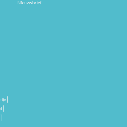
Nieuwsbrief
rtje
ud