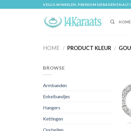
Skip
VEILIG WINKELEN, PREMIUM SIERADEN EN ALT
to
content
HOME
HOME
/
PRODUCT KLEUR
/
GOU
BROWSE
Armbanden
Enkelbandjes
Hangers
Kettingen
Oorbellen