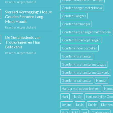
voor
Reacties uitgeschakeld
Stuk
Sieraden
Sierkunst
Gouden hanger met zirkonia
Cadeaugids:
en
Sieraad Verzorging: Hoe Je
De
Mode
Gouden Hangers
Gouden Sieraden Lang
Beste
Mooi Houdt
Cadeaus
Gouden hart hanger
voor
Reacties uitgeschakeld
voor
Sieraad
Hem
Gouden hartje hanger met zirkonia
Verzorging:
en
De Geschiedenis van
Gouden Kinderkop Hanger
Hoe
Haar
Trouwringen en Hun
Je
Betekenis
Gouden kinder oorbellen
Gouden
voor
Reacties uitgeschakeld
Sieraden
Gouden kruis hanger
De
Lang
Geschiedenis
Mooi
Gouden kruis hanger met Jezus
van
Houdt
Trouwringen
Gouden kruis hanger met zirkonia
en
Hun
Gouden plaat hanger
Hanger
Betekenis
Hanger met geboortesteen
Hange
Hart
Hartje
Hart oorbellen Go
Jonline
Kruis
Kuisje
Mannen
N12
N15
nvt
Oorhangers