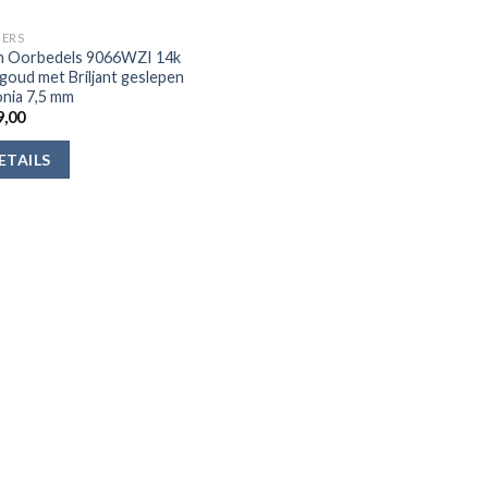
ERS
h Oorbedels 9066WZI 14k
goud met Briljant geslepen
onia 7,5 mm
,00
ETAILS