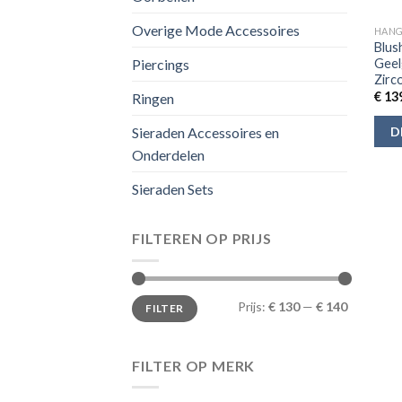
Overige Mode Accessoires
HANG
Blus
Geel
Piercings
Zirc
€
139
Ringen
D
Sieraden Accessoires en
Onderdelen
Sieraden Sets
FILTEREN OP PRIJS
Min.
Max.
Prijs:
€ 130
—
€ 140
FILTER
prijs
prijs
FILTER OP MERK