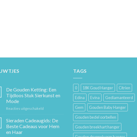
EUWTJES
TAGS
0
18K Goud Hanger
Citrien
De Gouden Ketting: Een
Tijdloos Stuk Sierkunst en
Edina
Evina
Gediamanteerd
Mode
Gem
Gouden Baby Hanger
voor
Reacties uitgeschakeld
De
Gouden bedel oorbellen
Gouden
Sieraden Cadeaugids: De
Ketting:
Beste Cadeaus voor Hem
Gouden breekhart hanger
Een
en Haar
Tijdloos
Gouden druppelvorm hanger