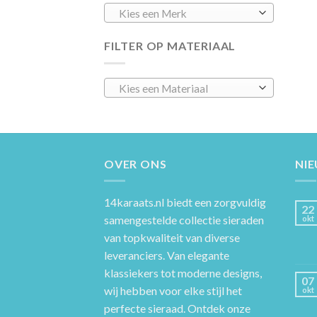
Kies een Merk
FILTER OP MATERIAAL
Kies een Materiaal
OVER ONS
NI
14karaats.nl
biedt een zorgvuldig
22
samengestelde collectie sieraden
okt
van topkwaliteit van diverse
leveranciers. Van elegante
klassiekers tot moderne designs,
07
wij hebben voor elke stijl het
okt
perfecte sieraad. Ontdek onze