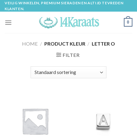
Skip
VEILIG WINKELEN, PREMIUM SIERADEN EN ALTIJD TEVREDEN
KLANTEN.
to
content
0
HOME
/
PRODUCT KLEUR
/
LETTER O
FILTER