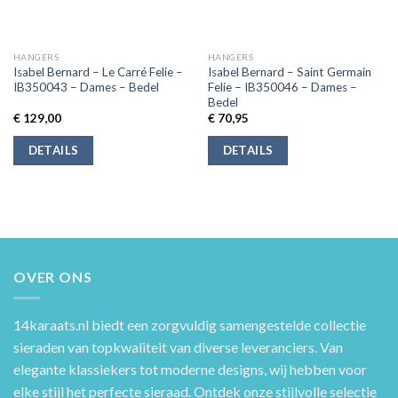
HANGERS
HANGERS
Isabel Bernard – Le Carré Felie –
Isabel Bernard – Saint Germain
IB350043 – Dames – Bedel
Felie – IB350046 – Dames –
Bedel
€
129,00
€
70,95
DETAILS
DETAILS
OVER ONS
14karaats.nl
biedt een zorgvuldig samengestelde collectie
sieraden van topkwaliteit van diverse leveranciers. Van
elegante klassiekers tot moderne designs, wij hebben voor
elke stijl het perfecte sieraad. Ontdek onze stijlvolle selectie