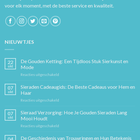
voor elk moment, met de beste service en kwaliteit.
NIEUWTJES
De Gouden Ketting: Een Tijdloos Stuk Sierkunst en
22
okt
Mode
voor
Reacties uitgeschakeld
De
Gouden
Sieraden Cadeaugids: De Beste Cadeaus voor Hem en
07
Ketting:
okt
Haar
Een
voor
Reacties uitgeschakeld
Tijdloos
Sieraden
Stuk
Cadeaugids:
Sieraad Verzorging: Hoe Je Gouden Sieraden Lang
Sierkunst
07
De
en
okt
Mooi Houdt
Beste
Mode
voor
Reacties uitgeschakeld
Cadeaus
Sieraad
voor
Verzorging:
De Geschiedenis van Trouwringen en Hun Betekenis
Hem
04