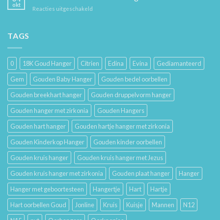
Hoe
en
okt
voor
Reacties uitgeschakeld
Je
Haar
De
Gouden
Geschiedenis
Sieraden
van
TAGS
Lang
Trouwringen
Mooi
en
Houdt
Hun
0
18K Goud Hanger
Citrien
Edina
Evina
Gediamanteerd
Betekenis
Gem
Gouden Baby Hanger
Gouden bedel oorbellen
Gouden breekhart hanger
Gouden druppelvorm hanger
Gouden hanger met zirkonia
Gouden Hangers
Gouden hart hanger
Gouden hartje hanger met zirkonia
Gouden Kinderkop Hanger
Gouden kinder oorbellen
Gouden kruis hanger
Gouden kruis hanger met Jezus
Gouden kruis hanger met zirkonia
Gouden plaat hanger
Hanger
Hanger met geboortesteen
Hangertje
Hart
Hartje
Hart oorbellen Goud
Jonline
Kruis
Kuisje
Mannen
N12