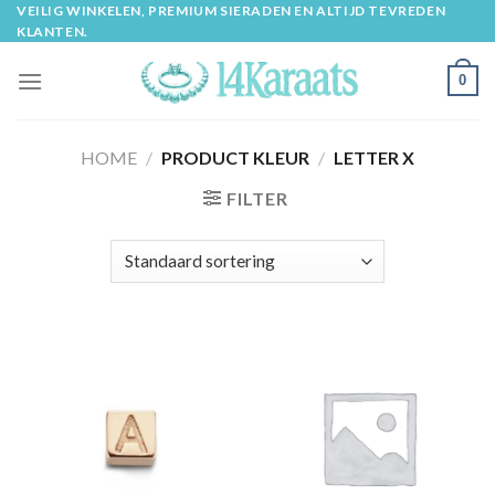
Skip
VEILIG WINKELEN, PREMIUM SIERADEN EN ALTIJD TEVREDEN
KLANTEN.
to
content
0
HOME
/
PRODUCT KLEUR
/
LETTER X
FILTER