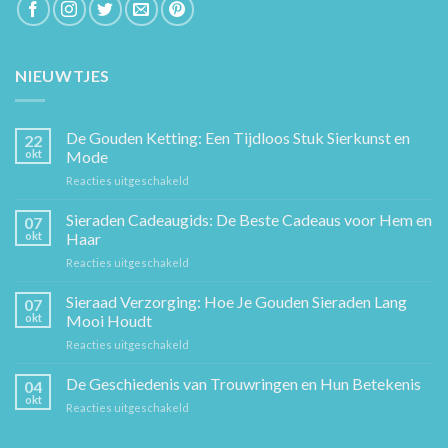
NIEUWTJES
De Gouden Ketting: Een Tijdloos Stuk Sierkunst en
22
okt
Mode
voor
Reacties uitgeschakeld
De
Gouden
Sieraden Cadeaugids: De Beste Cadeaus voor Hem en
07
Ketting:
okt
Haar
Een
voor
Reacties uitgeschakeld
Tijdloos
Sieraden
Stuk
Cadeaugids:
Sieraad Verzorging: Hoe Je Gouden Sieraden Lang
Sierkunst
07
De
en
okt
Mooi Houdt
Beste
Mode
voor
Reacties uitgeschakeld
Cadeaus
Sieraad
voor
Verzorging:
De Geschiedenis van Trouwringen en Hun Betekenis
Hem
04
Hoe
en
okt
voor
Reacties uitgeschakeld
Je
Haar
De
Gouden
Geschiedenis
Sieraden