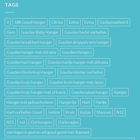
van
TAGS
Lang
Trouwringen
Mooi
en
Houdt
Hun
0
18K Goud Hanger
Citrien
Edina
Evina
Gediamanteerd
Betekenis
Gem
Gouden Baby Hanger
Gouden bedel oorbellen
Gouden breekhart hanger
Gouden druppelvorm hanger
Gouden hanger met zirkonia
Gouden Hangers
Gouden hart hanger
Gouden hartje hanger met zirkonia
Gouden Kinderkop Hanger
Gouden kinder oorbellen
Gouden kruis hanger
Gouden kruis hanger met Jezus
Gouden kruis hanger met zirkonia
Gouden plaat hanger
Hanger
Hanger met geboortesteen
Hangertje
Hart
Hartje
Hart oorbellen Goud
Jonline
Kruis
Kuisje
Mannen
N12
N15
nvt
Oorhangers
Oorknopjes
oorringen in geel en wit goud gezet met diamant