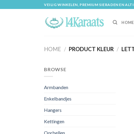
Skip
VEILIG WINKELEN, PREMIUM SIERADEN EN ALT
to
content
HOME
HOME
/
PRODUCT KLEUR
/
LETT
BROWSE
Armbanden
Enkelbandjes
Hangers
Kettingen
Oorbellen