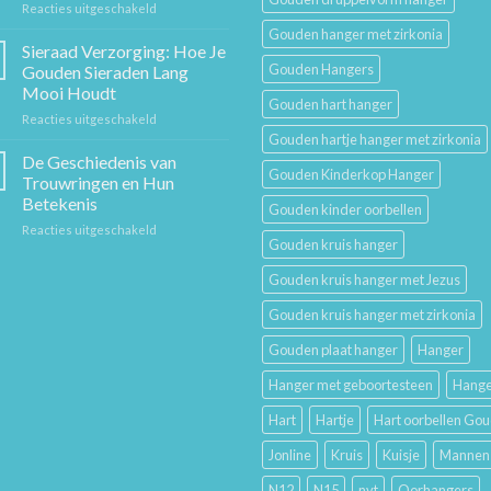
voor
Reacties uitgeschakeld
Stuk
Sieraden
Sierkunst
Gouden hanger met zirkonia
Cadeaugids:
en
Sieraad Verzorging: Hoe Je
De
Mode
Gouden Hangers
Gouden Sieraden Lang
Beste
Mooi Houdt
Cadeaus
Gouden hart hanger
voor
Reacties uitgeschakeld
voor
Sieraad
Hem
Gouden hartje hanger met zirkonia
Verzorging:
en
De Geschiedenis van
Gouden Kinderkop Hanger
Hoe
Haar
Trouwringen en Hun
Je
Betekenis
Gouden kinder oorbellen
Gouden
voor
Reacties uitgeschakeld
Sieraden
Gouden kruis hanger
De
Lang
Geschiedenis
Mooi
Gouden kruis hanger met Jezus
van
Houdt
Trouwringen
Gouden kruis hanger met zirkonia
en
Hun
Gouden plaat hanger
Hanger
Betekenis
Hanger met geboortesteen
Hange
Hart
Hartje
Hart oorbellen Go
Jonline
Kruis
Kuisje
Mannen
N12
N15
nvt
Oorhangers