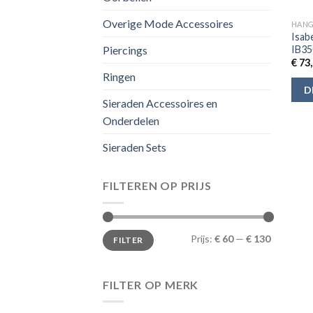
Overige Mode Accessoires
HANG
Isab
IB35
Piercings
€
73,
Ringen
D
Sieraden Accessoires en
Onderdelen
Sieraden Sets
FILTEREN OP PRIJS
Min.
Max.
Prijs:
€ 60
—
€ 130
FILTER
prijs
prijs
FILTER OP MERK