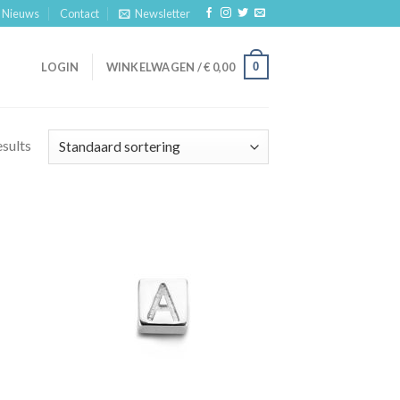
Nieuws
Contact
Newsletter
0
LOGIN
WINKELWAGEN /
€
0,00
esults