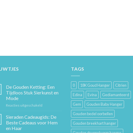
EUWTJES
TAGS
0
18K Goud Hanger
Citrien
De Gouden Ketting: Een
Tijdloos Stuk Sierkunst en
Edina
Evina
Gediamanteerd
Mode
Gem
Gouden Baby Hanger
voor
Reacties uitgeschakeld
De
Gouden bedel oorbellen
Gouden
Sieraden Cadeaugids: De
Ketting:
Beste Cadeaus voor Hem
Gouden breekhart hanger
Een
en Haar
Tijdloos
Gouden druppelvorm hanger