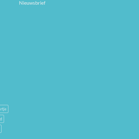
Nieuwsbrief
rtje
ud