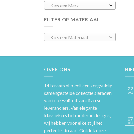
Kies een Merk
FILTER OP MATERIAAL
Kies een Materiaal
OVER ONS
NI
14karaats.nl
biedt een zorgvuldig
22
samengestelde collectie sieraden
okt
van topkwaliteit van diverse
leveranciers. Van elegante
klassiekers tot moderne designs,
07
wij hebben voor elke stijl het
okt
perfecte sieraad. Ontdek onze