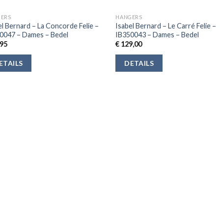
ERS
HANGERS
el Bernard – La Concorde Felie –
Isabel Bernard – Le Carré Felie –
0047 – Dames – Bedel
IB350043 – Dames – Bedel
95
€
129,00
ETAILS
DETAILS