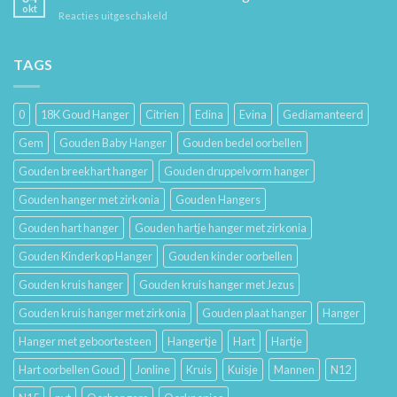
Hoe
en
okt
voor
Reacties uitgeschakeld
Je
Haar
De
Gouden
Geschiedenis
Sieraden
van
TAGS
Lang
Trouwringen
Mooi
en
Houdt
Hun
0
18K Goud Hanger
Citrien
Edina
Evina
Gediamanteerd
Betekenis
Gem
Gouden Baby Hanger
Gouden bedel oorbellen
Gouden breekhart hanger
Gouden druppelvorm hanger
Gouden hanger met zirkonia
Gouden Hangers
Gouden hart hanger
Gouden hartje hanger met zirkonia
Gouden Kinderkop Hanger
Gouden kinder oorbellen
Gouden kruis hanger
Gouden kruis hanger met Jezus
Gouden kruis hanger met zirkonia
Gouden plaat hanger
Hanger
Hanger met geboortesteen
Hangertje
Hart
Hartje
Hart oorbellen Goud
Jonline
Kruis
Kuisje
Mannen
N12