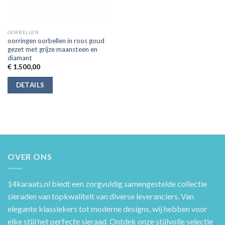
OORBELLEN
oorringen oorbellen in roos goud
gezet met grijze maansteen en
diamant
€
1.500,00
DETAILS
OVER ONS
14karaats.nl
biedt een zorgvuldig samengestelde collectie
sieraden van topkwaliteit van diverse leveranciers. Van
elegante klassiekers tot moderne designs, wij hebben voor
elke stijl het perfecte sieraad. Ontdek onze stijlvolle selectie