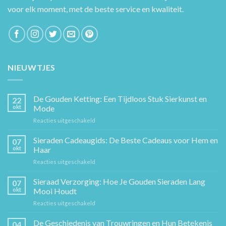
voor elk moment, met de beste service en kwaliteit.
NIEUWTJES
De Gouden Ketting: Een Tijdloos Stuk Sierkunst en
22
okt
Mode
voor
Reacties uitgeschakeld
De
Gouden
Sieraden Cadeaugids: De Beste Cadeaus voor Hem en
07
Ketting:
okt
Haar
Een
voor
Reacties uitgeschakeld
Tijdloos
Sieraden
Stuk
Cadeaugids:
Sieraad Verzorging: Hoe Je Gouden Sieraden Lang
Sierkunst
07
De
en
okt
Mooi Houdt
Beste
Mode
voor
Reacties uitgeschakeld
Cadeaus
Sieraad
voor
Verzorging:
De Geschiedenis van Trouwringen en Hun Betekenis
Hem
04