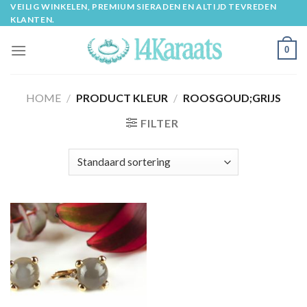
Skip
VEILIG WINKELEN, PREMIUM SIERADEN EN ALTIJD TEVREDEN
KLANTEN.
to
content
0
HOME
/
PRODUCT KLEUR
/
ROOSGOUD;GRIJS
FILTER