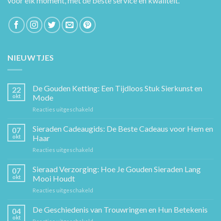
voor elk moment, met de beste service en kwaliteit.
NIEUWTJES
De Gouden Ketting: Een Tijdloos Stuk Sierkunst en
22
okt
Mode
voor
Reacties uitgeschakeld
De
Gouden
Sieraden Cadeaugids: De Beste Cadeaus voor Hem en
07
Ketting:
okt
Haar
Een
voor
Reacties uitgeschakeld
Tijdloos
Sieraden
Stuk
Cadeaugids:
Sieraad Verzorging: Hoe Je Gouden Sieraden Lang
Sierkunst
07
De
en
okt
Mooi Houdt
Beste
Mode
voor
Reacties uitgeschakeld
Cadeaus
Sieraad
voor
Verzorging:
De Geschiedenis van Trouwringen en Hun Betekenis
Hem
04
Hoe
en
okt
voor