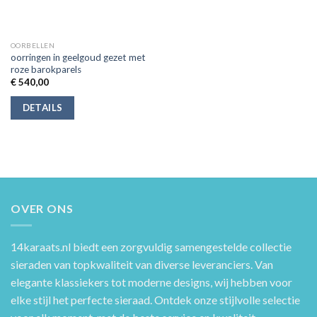
OORBELLEN
oorringen in geelgoud gezet met
roze barokparels
€
540,00
DETAILS
OVER ONS
14karaats.nl
biedt een zorgvuldig samengestelde collectie
sieraden van topkwaliteit van diverse leveranciers. Van
elegante klassiekers tot moderne designs, wij hebben voor
elke stijl het perfecte sieraad. Ontdek onze stijlvolle selectie