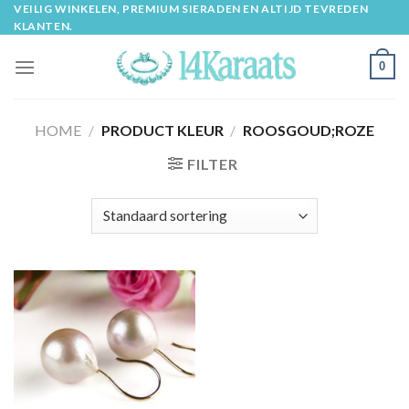
Skip
VEILIG WINKELEN, PREMIUM SIERADEN EN ALTIJD TEVREDEN
KLANTEN.
to
content
0
HOME
/
PRODUCT KLEUR
/
ROOSGOUD;ROZE
FILTER