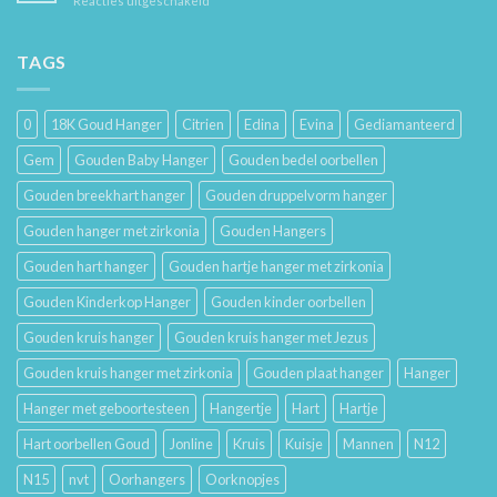
Reacties uitgeschakeld
Je
Haar
De
Gouden
Geschiedenis
Sieraden
van
TAGS
Lang
Trouwringen
Mooi
en
Houdt
Hun
0
18K Goud Hanger
Citrien
Edina
Evina
Gediamanteerd
Betekenis
Gem
Gouden Baby Hanger
Gouden bedel oorbellen
Gouden breekhart hanger
Gouden druppelvorm hanger
Gouden hanger met zirkonia
Gouden Hangers
Gouden hart hanger
Gouden hartje hanger met zirkonia
Gouden Kinderkop Hanger
Gouden kinder oorbellen
Gouden kruis hanger
Gouden kruis hanger met Jezus
Gouden kruis hanger met zirkonia
Gouden plaat hanger
Hanger
Hanger met geboortesteen
Hangertje
Hart
Hartje
Hart oorbellen Goud
Jonline
Kruis
Kuisje
Mannen
N12
N15
nvt
Oorhangers
Oorknopjes