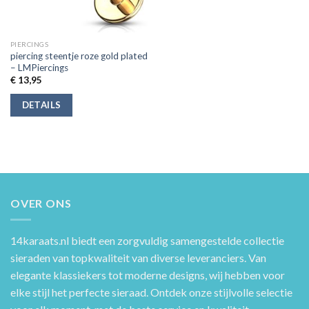
PIERCINGS
piercing steentje roze gold plated
– LMPiercings
€
13,95
DETAILS
OVER ONS
14karaats.nl
biedt een zorgvuldig samengestelde collectie
sieraden van topkwaliteit van diverse leveranciers. Van
elegante klassiekers tot moderne designs, wij hebben voor
elke stijl het perfecte sieraad. Ontdek onze stijlvolle selectie