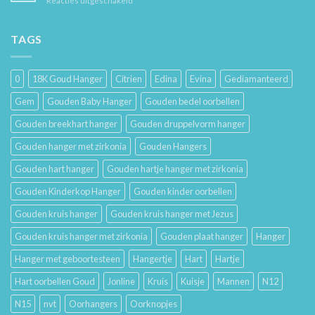
Reacties uitgeschakeld
Je
Haar
De
Gouden
Geschiedenis
Sieraden
van
TAGS
Lang
Trouwringen
Mooi
en
Houdt
Hun
0
18K Goud Hanger
Citrien
Edina
Evina
Gediamanteerd
Betekenis
Gem
Gouden Baby Hanger
Gouden bedel oorbellen
Gouden breekhart hanger
Gouden druppelvorm hanger
Gouden hanger met zirkonia
Gouden Hangers
Gouden hart hanger
Gouden hartje hanger met zirkonia
Gouden Kinderkop Hanger
Gouden kinder oorbellen
Gouden kruis hanger
Gouden kruis hanger met Jezus
Gouden kruis hanger met zirkonia
Gouden plaat hanger
Hanger
Hanger met geboortesteen
Hangertje
Hart
Hartje
Hart oorbellen Goud
Jonline
Kruis
Kuisje
Mannen
N12
N15
nvt
Oorhangers
Oorknopjes