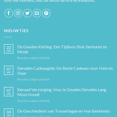
voor elk moment, met de beste service en kwaliteit.
NIEUWTJES
De Gouden Ketting: Een Tijdloos Stuk Sierkunst en
22
okt
Mode
voor
Reacties uitgeschakeld
De
Gouden
Sieraden Cadeaugids: De Beste Cadeaus voor Hem en
07
Ketting:
okt
Haar
Een
voor
Reacties uitgeschakeld
Tijdloos
Sieraden
Stuk
Cadeaugids:
Sieraad Verzorging: Hoe Je Gouden Sieraden Lang
Sierkunst
07
De
en
okt
Mooi Houdt
Beste
Mode
voor
Reacties uitgeschakeld
Cadeaus
Sieraad
voor
Verzorging:
De Geschiedenis van Trouwringen en Hun Betekenis
Hem
04
Hoe
en
okt
voor