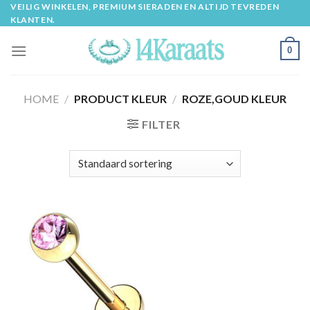
Skip
VEILIG WINKELEN, PREMIUM SIERADEN EN ALTIJD TEVREDEN
KLANTEN.
to
content
0
HOME
/
PRODUCT KLEUR
/
ROZE,GOUD KLEUR
FILTER