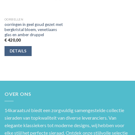
OORBELLEN
oorringen in geel goud gezet met
bergkristal bloem, venetiaans
glas en amber druppel
€
420,00
DETAILS
OVER ONS
14karaats.nl
biedt een zorgvuldig samengestelde collectie
sieraden van topkwaliteit van diverse leveranciers. Van
elegante klassiekers tot moderne designs, wij hebben voor
elke stijl het perfecte sieraad. Ontdek onze stijlvolle selectie