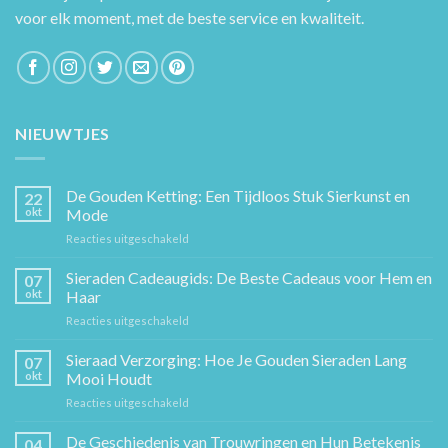
voor elk moment, met de beste service en kwaliteit.
NIEUWTJES
De Gouden Ketting: Een Tijdloos Stuk Sierkunst en
22
okt
Mode
voor
Reacties uitgeschakeld
De
Gouden
Sieraden Cadeaugids: De Beste Cadeaus voor Hem en
07
Ketting:
okt
Haar
Een
voor
Reacties uitgeschakeld
Tijdloos
Sieraden
Stuk
Cadeaugids:
Sieraad Verzorging: Hoe Je Gouden Sieraden Lang
Sierkunst
07
De
en
okt
Mooi Houdt
Beste
Mode
voor
Reacties uitgeschakeld
Cadeaus
Sieraad
voor
Verzorging:
De Geschiedenis van Trouwringen en Hun Betekenis
Hem
04