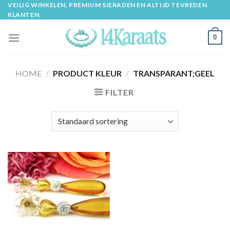
Skip
VEILIG WINKELEN, PREMIUM SIERADEN EN ALTIJD TEVREDEN
KLANTEN.
to
content
0
HOME
/
PRODUCT KLEUR
/
TRANSPARANT;GEEL
FILTER