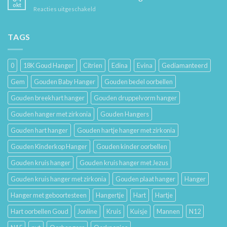
Hoe
en
okt
voor
Reacties uitgeschakeld
Je
Haar
De
Gouden
Geschiedenis
Sieraden
van
TAGS
Lang
Trouwringen
Mooi
en
Houdt
Hun
0
18K Goud Hanger
Citrien
Edina
Evina
Gediamanteerd
Betekenis
Gem
Gouden Baby Hanger
Gouden bedel oorbellen
Gouden breekhart hanger
Gouden druppelvorm hanger
Gouden hanger met zirkonia
Gouden Hangers
Gouden hart hanger
Gouden hartje hanger met zirkonia
Gouden Kinderkop Hanger
Gouden kinder oorbellen
Gouden kruis hanger
Gouden kruis hanger met Jezus
Gouden kruis hanger met zirkonia
Gouden plaat hanger
Hanger
Hanger met geboortesteen
Hangertje
Hart
Hartje
Hart oorbellen Goud
Jonline
Kruis
Kuisje
Mannen
N12