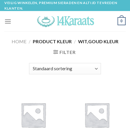
Skip
VEILIG WINKELEN, PREMIUM SIERADEN EN ALTIJD TEVREDEN
KLANTEN.
to
content
0
HOME
/
PRODUCT KLEUR
/
WIT,GOUD KLEUR
FILTER