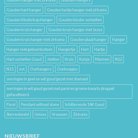
Gouden hart hanger
Gouden hartje hanger met zirkonia
Gouden Kinderkop Hanger
Gouden kinder oorbellen
Gouden kruis hanger
Gouden kruis hanger met Jezus
Gouden kruis hanger met zirkonia
Gouden plaat hanger
Hanger
Hanger met geboortesteen
Hangertje
Hart
Hartje
Hart oorbellen Goud
Jonline
Kruis
Kuisje
Mannen
N12
N15
nvt
Oorhangers
Oorknopjes
oorringen in geel en wit goud gezet met diamant
oorringen in wit goud gezet met parel en groene kwarts druppel
gefacetteerd
Parel
Pendant without stone
Schitterende 14K Goud
Sterrenbeeld
Unisex
Vrouwen
Zirkonia
NIEUWSBRIEF