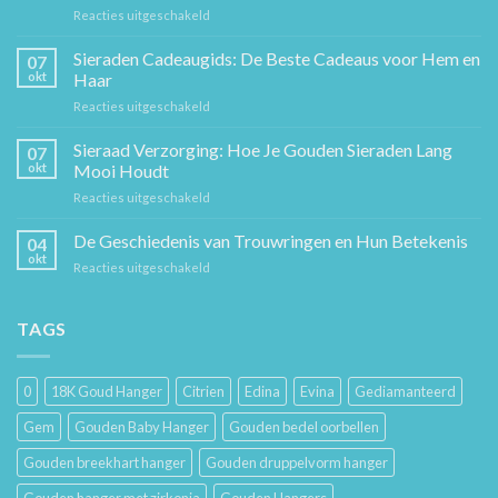
voor
Reacties uitgeschakeld
De
Gouden
Sieraden Cadeaugids: De Beste Cadeaus voor Hem en
07
Ketting:
okt
Haar
Een
voor
Reacties uitgeschakeld
Tijdloos
Sieraden
Stuk
Cadeaugids:
Sieraad Verzorging: Hoe Je Gouden Sieraden Lang
Sierkunst
07
De
en
okt
Mooi Houdt
Beste
Mode
voor
Reacties uitgeschakeld
Cadeaus
Sieraad
voor
Verzorging:
De Geschiedenis van Trouwringen en Hun Betekenis
Hem
04
Hoe
en
okt
voor
Reacties uitgeschakeld
Je
Haar
De
Gouden
Geschiedenis
Sieraden
van
TAGS
Lang
Trouwringen
Mooi
en
Houdt
Hun
0
18K Goud Hanger
Citrien
Edina
Evina
Gediamanteerd
Betekenis
Gem
Gouden Baby Hanger
Gouden bedel oorbellen
Gouden breekhart hanger
Gouden druppelvorm hanger
Gouden hanger met zirkonia
Gouden Hangers