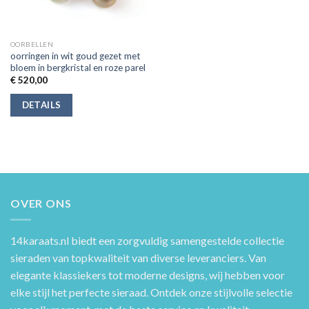
OORBELLEN
oorringen in wit goud gezet met
bloem in bergkristal en roze parel
€
520,00
DETAILS
OVER ONS
14karaats.nl
biedt een zorgvuldig samengestelde collectie
sieraden van topkwaliteit van diverse leveranciers. Van
elegante klassiekers tot moderne designs, wij hebben voor
elke stijl het perfecte sieraad. Ontdek onze stijlvolle selectie