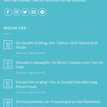
voor elk moment, met de beste service en kwaliteit.
NIEUWTJES
De Gouden Ketting: Een Tijdloos Stuk Sierkunst en
22
okt
Mode
voor
Reacties uitgeschakeld
De
Gouden
Sieraden Cadeaugids: De Beste Cadeaus voor Hem en
07
Ketting:
okt
Haar
Een
voor
Reacties uitgeschakeld
Tijdloos
Sieraden
Stuk
Cadeaugids:
Sieraad Verzorging: Hoe Je Gouden Sieraden Lang
Sierkunst
07
De
en
okt
Mooi Houdt
Beste
Mode
voor
Reacties uitgeschakeld
Cadeaus
Sieraad
voor
Verzorging:
De Geschiedenis van Trouwringen en Hun Betekenis
Hem
04
Hoe
en
okt
voor