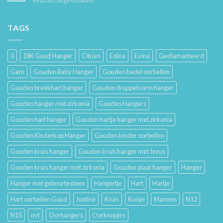
Reacties uitgeschakeld
Je
Haar
De
Gouden
Geschiedenis
Sieraden
van
TAGS
Lang
Trouwringen
Mooi
en
Houdt
Hun
0
18K Goud Hanger
Citrien
Edina
Evina
Gediamanteerd
Betekenis
Gem
Gouden Baby Hanger
Gouden bedel oorbellen
Gouden breekhart hanger
Gouden druppelvorm hanger
Gouden hanger met zirkonia
Gouden Hangers
Gouden hart hanger
Gouden hartje hanger met zirkonia
Gouden Kinderkop Hanger
Gouden kinder oorbellen
Gouden kruis hanger
Gouden kruis hanger met Jezus
Gouden kruis hanger met zirkonia
Gouden plaat hanger
Hanger
Hanger met geboortesteen
Hangertje
Hart
Hartje
Hart oorbellen Goud
Jonline
Kruis
Kuisje
Mannen
N12
N15
nvt
Oorhangers
Oorknopjes