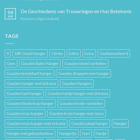
Sieraad
voor
Verzorging:
De Geschiedenis van Trouwringen en Hun Betekenis
Hem
04
Hoe
en
okt
voor
Reacties uitgeschakeld
Je
Haar
De
Gouden
Geschiedenis
Sieraden
van
TAGS
Lang
Trouwringen
Mooi
en
Houdt
Hun
0
18K Goud Hanger
Citrien
Edina
Evina
Gediamanteerd
Betekenis
Gem
Gouden Baby Hanger
Gouden bedel oorbellen
Gouden breekhart hanger
Gouden druppelvorm hanger
Gouden hanger met zirkonia
Gouden Hangers
Gouden hart hanger
Gouden hartje hanger met zirkonia
Gouden Kinderkop Hanger
Gouden kinder oorbellen
Gouden kruis hanger
Gouden kruis hanger met Jezus
Gouden kruis hanger met zirkonia
Gouden plaat hanger
Hanger
Hanger met geboortesteen
Hangertje
Hart
Hartje