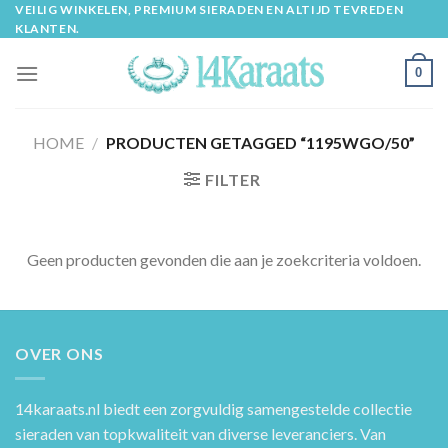
Skip
VEILIG WINKELEN, PREMIUM SIERADEN EN ALTIJD TEVREDEN
KLANTEN.
to
content
0
HOME
/
PRODUCTEN GETAGGED “1195WGO/50”
FILTER
Geen producten gevonden die aan je zoekcriteria voldoen.
OVER ONS
14karaats.nl
biedt een zorgvuldig samengestelde collectie
sieraden van topkwaliteit van diverse leveranciers. Van