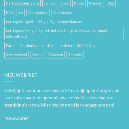
Hart oorbellen Goud
Jonline
Kruis
Kuisje
Mannen
N12
N15
nvt
Oorhangers
Oorknopjes
oorringen in geel en wit goud gezet met diamant
oorringen in wit goud gezet met parel en groene kwarts druppel
gefacetteerd
Parel
Pendant without stone
Schitterende 14K Goud
Sterrenbeeld
Unisex
Vrouwen
Zirkonia
NIEUWSBRIEF
Schrijf je in voor onze nieuwsbrief en blijf op de hoogte van
exclusieve aanbiedingen, nieuwe collecties en de laatste
trends in sieraden. Mis niets en meld je vandaag nog aan!
Nieuwsbrief