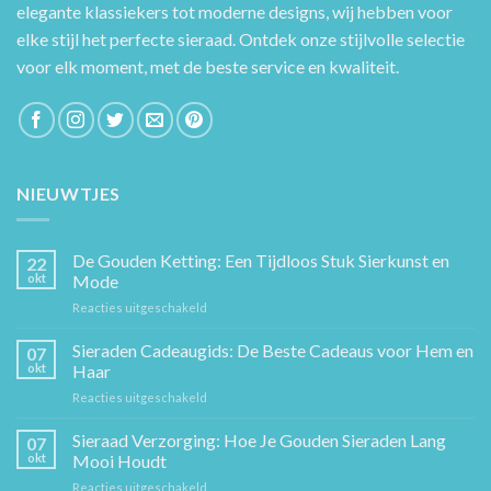
elegante klassiekers tot moderne designs, wij hebben voor
elke stijl het perfecte sieraad. Ontdek onze stijlvolle selectie
voor elk moment, met de beste service en kwaliteit.
NIEUWTJES
De Gouden Ketting: Een Tijdloos Stuk Sierkunst en
22
okt
Mode
voor
Reacties uitgeschakeld
De
Gouden
Sieraden Cadeaugids: De Beste Cadeaus voor Hem en
07
Ketting:
okt
Haar
Een
voor
Reacties uitgeschakeld
Tijdloos
Sieraden
Stuk
Cadeaugids:
Sieraad Verzorging: Hoe Je Gouden Sieraden Lang
Sierkunst
07
De
en
okt
Mooi Houdt
Beste
Mode
voor
Reacties uitgeschakeld
Cadeaus