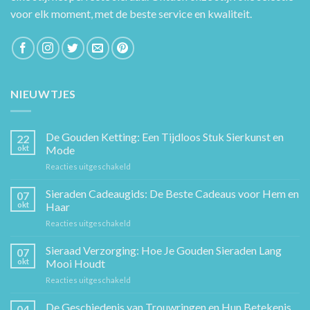
voor elk moment, met de beste service en kwaliteit.
NIEUWTJES
De Gouden Ketting: Een Tijdloos Stuk Sierkunst en
22
okt
Mode
voor
Reacties uitgeschakeld
De
Gouden
Sieraden Cadeaugids: De Beste Cadeaus voor Hem en
07
Ketting:
okt
Haar
Een
voor
Reacties uitgeschakeld
Tijdloos
Sieraden
Stuk
Cadeaugids:
Sieraad Verzorging: Hoe Je Gouden Sieraden Lang
Sierkunst
07
De
en
okt
Mooi Houdt
Beste
Mode
voor
Reacties uitgeschakeld
Cadeaus
Sieraad
voor
Verzorging:
De Geschiedenis van Trouwringen en Hun Betekenis
Hem
04