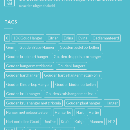
Hoe
en
okt
voor
Reacties uitgeschakeld
Je
Haar
De
Gouden
Geschiedenis
Sieraden
van
TAGS
Lang
Trouwringen
Mooi
en
Houdt
Hun
0
18K Goud Hanger
Citrien
Edina
Evina
Gediamanteerd
Betekenis
Gem
Gouden Baby Hanger
Gouden bedel oorbellen
Gouden breekhart hanger
Gouden druppelvorm hanger
Gouden hanger met zirkonia
Gouden Hangers
Gouden hart hanger
Gouden hartje hanger met zirkonia
Gouden Kinderkop Hanger
Gouden kinder oorbellen
Gouden kruis hanger
Gouden kruis hanger met Jezus
Gouden kruis hanger met zirkonia
Gouden plaat hanger
Hanger
Hanger met geboortesteen
Hangertje
Hart
Hartje
Hart oorbellen Goud
Jonline
Kruis
Kuisje
Mannen
N12