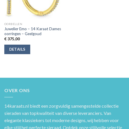
OORBELLEN
Juwelier Emo – 14 Karaat Dames
oorringen – Geelgoud
€
375,00
DETAILS
OVER ONS
14karaats.nl
biedt een zorgvuldig samengestelde collectie
sieraden van topkwaliteit van diverse leveranciers. Van
elegante klassiekers tot moderne designs, wij hebben voor
elke stijl het perfecte sieraad. Ontdek onze stijlvolle selectie