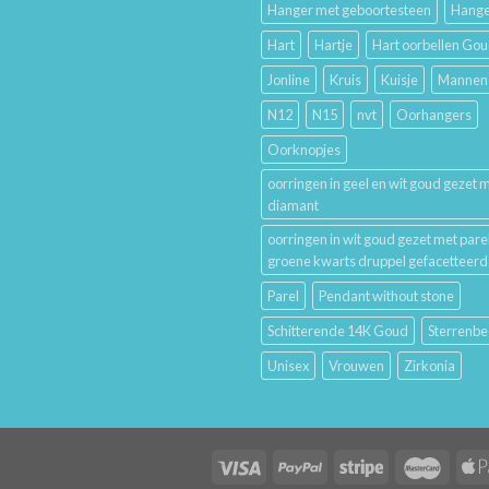
Hanger met geboortesteen
Hange
Hart
Hartje
Hart oorbellen Go
Jonline
Kruis
Kuisje
Mannen
N12
N15
nvt
Oorhangers
Oorknopjes
oorringen in geel en wit goud gezet 
diamant
oorringen in wit goud gezet met pare
groene kwarts druppel gefacetteerd
Parel
Pendant without stone
Schitterende 14K Goud
Sterrenbe
Unisex
Vrouwen
Zirkonia