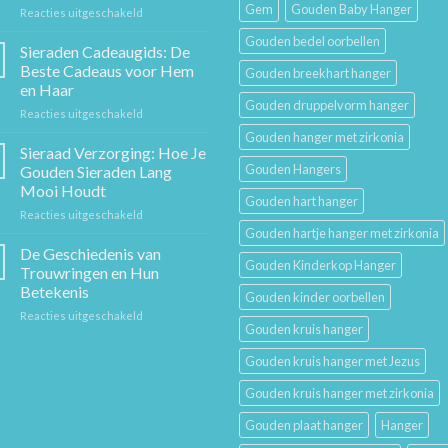
Gem
Gouden Baby Hanger
voor
Reacties uitgeschakeld
De
Gouden bedel oorbellen
Gouden
Sieraden Cadeaugids: De
Ketting:
Beste Cadeaus voor Hem
Gouden breekhart hanger
Een
en Haar
Tijdloos
Gouden druppelvorm hanger
voor
Reacties uitgeschakeld
Stuk
Sieraden
Sierkunst
Gouden hanger met zirkonia
Cadeaugids:
en
Sieraad Verzorging: Hoe Je
De
Mode
Gouden Hangers
Gouden Sieraden Lang
Beste
Mooi Houdt
Cadeaus
Gouden hart hanger
voor
Reacties uitgeschakeld
voor
Sieraad
Hem
Gouden hartje hanger met zirkonia
Verzorging:
en
De Geschiedenis van
Gouden Kinderkop Hanger
Hoe
Haar
Trouwringen en Hun
Je
Betekenis
Gouden kinder oorbellen
Gouden
voor
Reacties uitgeschakeld
Sieraden
Gouden kruis hanger
De
Lang
Geschiedenis
Mooi
Gouden kruis hanger met Jezus
van
Houdt
Trouwringen
Gouden kruis hanger met zirkonia
en
Hun
Gouden plaat hanger
Hanger
Betekenis