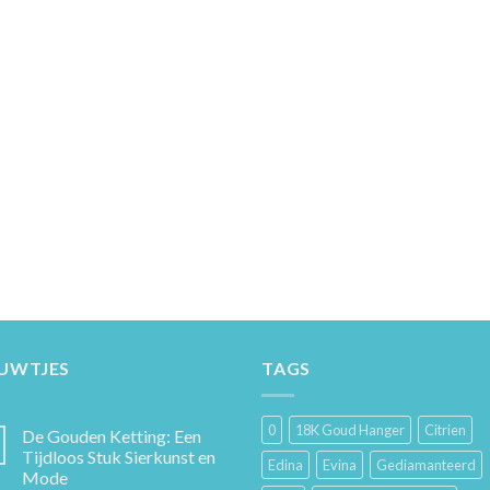
EUWTJES
TAGS
0
18K Goud Hanger
Citrien
De Gouden Ketting: Een
Tijdloos Stuk Sierkunst en
Edina
Evina
Gediamanteerd
Mode