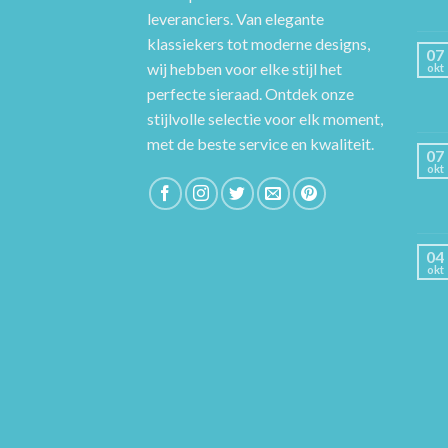
leveranciers. Van elegante
klassiekers tot moderne designs,
07
wij hebben voor elke stijl het
okt
perfecte sieraad. Ontdek onze
stijlvolle selectie voor elk moment,
met de beste service en kwaliteit.
07
okt
04
okt