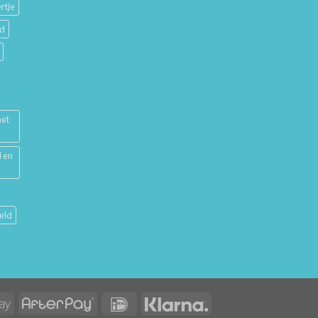
rtje
ud
met
l en
eld