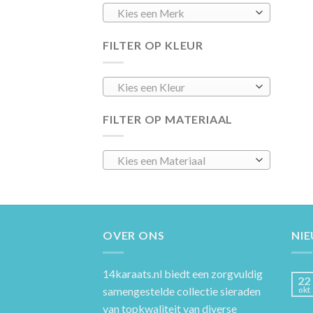
Kies een Merk
FILTER OP KLEUR
Kies een Kleur
FILTER OP MATERIAAL
Kies een Materiaal
OVER ONS
NI
14karaats.nl
biedt een zorgvuldig
22
samengestelde collectie sieraden
okt
van topkwaliteit van diverse