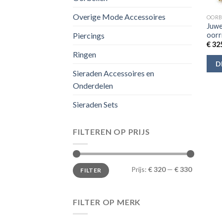
Overige Mode Accessoires
OORB
Juwe
oorr
Piercings
€
325
Ringen
D
Sieraden Accessoires en
Onderdelen
Sieraden Sets
FILTEREN OP PRIJS
Min.
Max.
Prijs:
€ 320
—
€ 330
FILTER
prijs
prijs
FILTER OP MERK