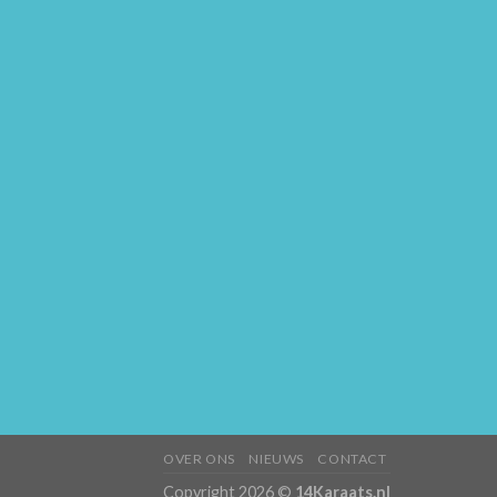
OVER ONS
NIEUWS
CONTACT
Copyright 2026 ©
14Karaats.nl