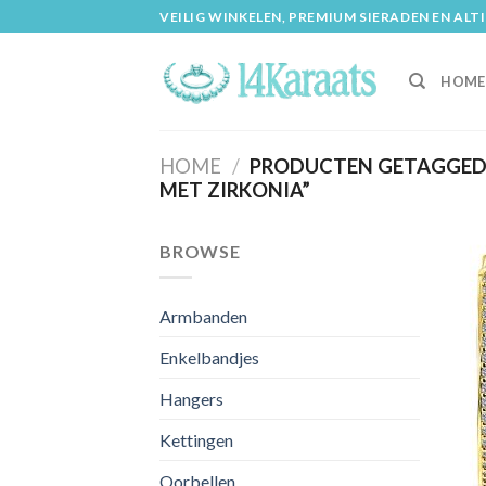
Skip
VEILIG WINKELEN, PREMIUM SIERADEN EN ALT
to
content
HOME
HOME
/
PRODUCTEN GETAGGED 
MET ZIRKONIA”
BROWSE
Armbanden
Enkelbandjes
Hangers
Kettingen
Oorbellen