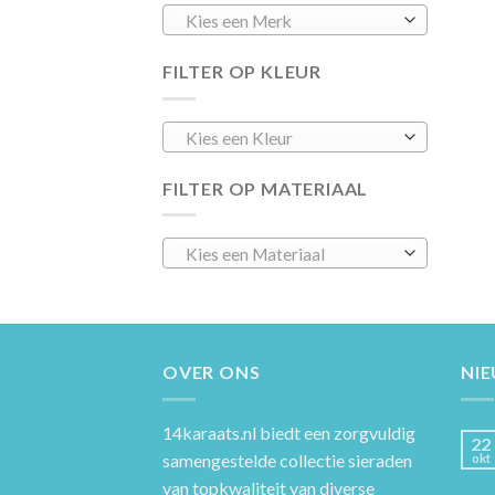
Kies een Merk
FILTER OP KLEUR
Kies een Kleur
FILTER OP MATERIAAL
Kies een Materiaal
OVER ONS
NI
14karaats.nl
biedt een zorgvuldig
22
samengestelde collectie sieraden
okt
van topkwaliteit van diverse