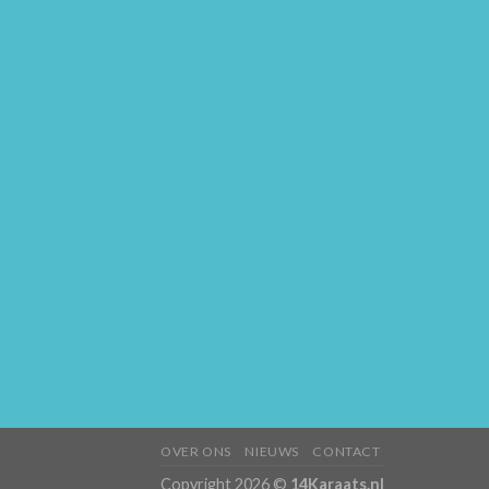
OVER ONS
NIEUWS
CONTACT
Copyright 2026 ©
14Karaats.nl