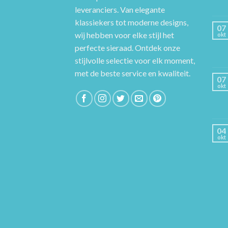
leveranciers. Van elegante
klassiekers tot moderne designs,
07
wij hebben voor elke stijl het
okt
perfecte sieraad. Ontdek onze
stijlvolle selectie voor elk moment,
met de beste service en kwaliteit.
07
okt
04
okt