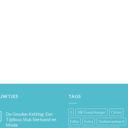
EUWTJES
TAGS
0
18K Goud Hanger
Citrien
De Gouden Ketting: Een
Tijdloos Stuk Sierkunst en
Edina
Evina
Gediamanteerd
Mode