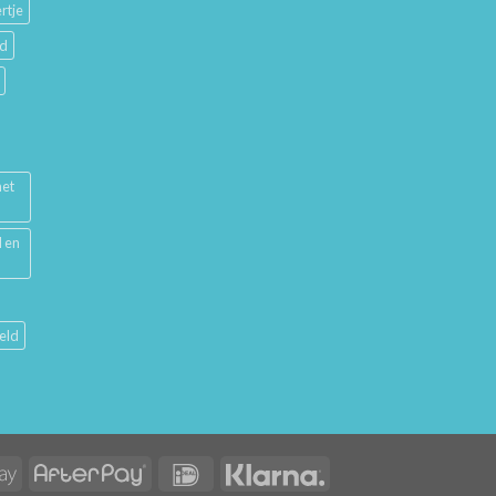
rtje
ud
met
l en
eld