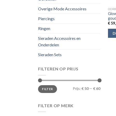
Overige Mode Accessoires
OORB
Glow
goud
Piercings
€
59,
Ringen
D
Sieraden Accessoires en
Onderdelen
Sieraden Sets
FILTEREN OP PRIJS
Min.
Max.
Prijs:
€ 50
—
€ 60
FILTER
prijs
prijs
FILTER OP MERK