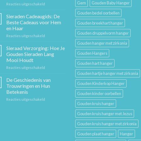
Gem
Gouden Baby Hanger
voor
Reacties uitgeschakeld
De
Gouden bedel oorbellen
Gouden
Sieraden Cadeaugids: De
Ketting:
Beste Cadeaus voor Hem
Gouden breekhart hanger
Een
en Haar
Tijdloos
Gouden druppelvorm hanger
voor
Reacties uitgeschakeld
Stuk
Sieraden
Sierkunst
Gouden hanger met zirkonia
Cadeaugids:
en
Sieraad Verzorging: Hoe Je
De
Mode
Gouden Hangers
Gouden Sieraden Lang
Beste
Mooi Houdt
Cadeaus
Gouden hart hanger
voor
Reacties uitgeschakeld
voor
Sieraad
Hem
Gouden hartje hanger met zirkonia
Verzorging:
en
De Geschiedenis van
Gouden Kinderkop Hanger
Hoe
Haar
Trouwringen en Hun
Je
Betekenis
Gouden kinder oorbellen
Gouden
voor
Reacties uitgeschakeld
Sieraden
Gouden kruis hanger
De
Lang
Geschiedenis
Mooi
Gouden kruis hanger met Jezus
van
Houdt
Trouwringen
Gouden kruis hanger met zirkonia
en
Hun
Gouden plaat hanger
Hanger
Betekenis