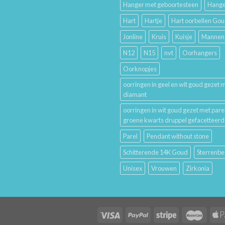
Hanger met geboortesteen
Hange
Hart
Hartje
Hart oorbellen Go
Jonline
Kruis
Kuisje
Mannen
N12
N15
nvt
Oorhangers
Oorknopjes
oorringen in geel en wit goud gezet 
diamant
oorringen in wit goud gezet met pare
groene kwarts druppel gefacetteerd
Parel
Pendant without stone
Schitterende 14K Goud
Sterrenbe
Unisex
Vrouwen
Zirkonia