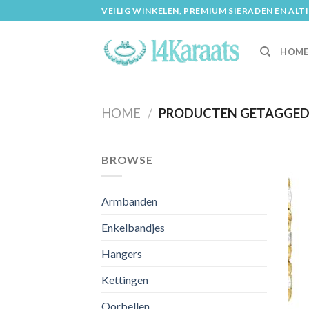
Skip
VEILIG WINKELEN, PREMIUM SIERADEN EN ALT
to
content
HOME
HOME
/
PRODUCTEN GETAGGED “
BROWSE
Armbanden
Enkelbandjes
Hangers
Kettingen
Oorbellen