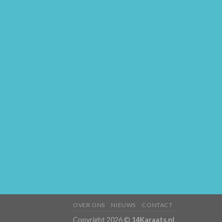
OVER ONS
NIEUWS
CONTACT
Copyright 2026 ©
14Karaats.nl