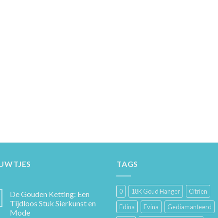
EUWTJES
TAGS
0
18K Goud Hanger
Citrien
De Gouden Ketting: Een
Tijdloos Stuk Sierkunst en
Edina
Evina
Gediamanteerd
Mode