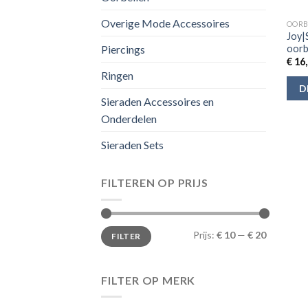
Overige Mode Accessoires
OORB
Joy|
oorb
Piercings
€
16,
Ringen
D
Sieraden Accessoires en
Onderdelen
Sieraden Sets
FILTEREN OP PRIJS
Min.
Max.
Prijs:
€ 10
—
€ 20
FILTER
prijs
prijs
FILTER OP MERK