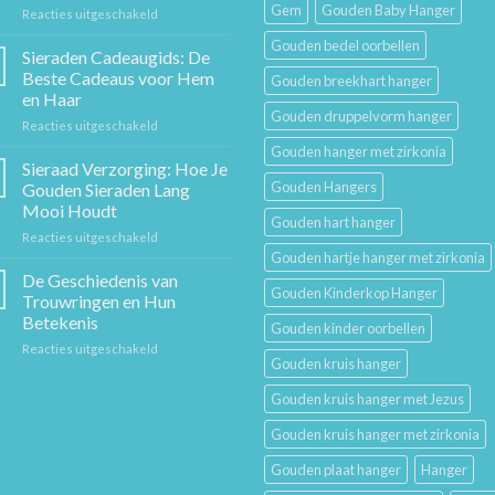
Gem
Gouden Baby Hanger
voor
Reacties uitgeschakeld
De
Gouden bedel oorbellen
Gouden
Sieraden Cadeaugids: De
Ketting:
Beste Cadeaus voor Hem
Gouden breekhart hanger
Een
en Haar
Tijdloos
Gouden druppelvorm hanger
voor
Reacties uitgeschakeld
Stuk
Sieraden
Sierkunst
Gouden hanger met zirkonia
Cadeaugids:
en
Sieraad Verzorging: Hoe Je
De
Mode
Gouden Hangers
Gouden Sieraden Lang
Beste
Mooi Houdt
Cadeaus
Gouden hart hanger
voor
Reacties uitgeschakeld
voor
Sieraad
Hem
Gouden hartje hanger met zirkonia
Verzorging:
en
De Geschiedenis van
Gouden Kinderkop Hanger
Hoe
Haar
Trouwringen en Hun
Je
Betekenis
Gouden kinder oorbellen
Gouden
voor
Reacties uitgeschakeld
Sieraden
Gouden kruis hanger
De
Lang
Geschiedenis
Mooi
Gouden kruis hanger met Jezus
van
Houdt
Trouwringen
Gouden kruis hanger met zirkonia
en
Hun
Gouden plaat hanger
Hanger
Betekenis