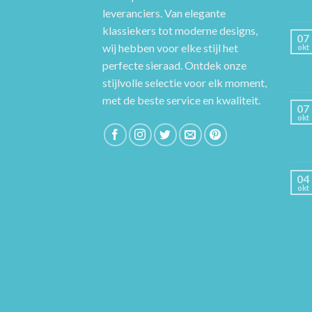
leveranciers. Van elegante
klassiekers tot moderne designs,
07
wij hebben voor elke stijl het
okt
perfecte sieraad. Ontdek onze
stijlvolle selectie voor elk moment,
met de beste service en kwaliteit.
07
okt
04
okt