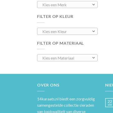
Kies een Merk
FILTER OP KLEUR
Kies een Kleur
FILTER OP MATERIAAL
Kies een Materiaal
OVER ONS
NI
14karaats.nl
biedt een zorgvuldig
22
samengestelde collectie sieraden
okt
van topkwaliteit van diverse