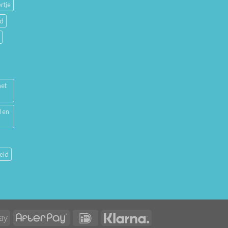
rtje
ud
met
l en
eld