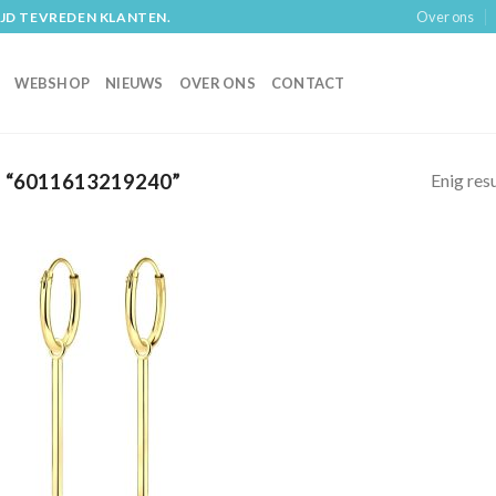
Over ons
IJD TEVREDEN KLANTEN.
WEBSHOP
NIEUWS
OVER ONS
CONTACT
Enig res
“6011613219240”