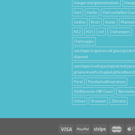
Hanger met geboortesteen
Hange
Hart
Hartje
Hart oorbellen Go
Jonline
Kruis
Kuisje
Mannen
N12
N15
nvt
Oorhangers
Oorknopjes
oorringen in geel en wit goud gezet 
diamant
oorringen in wit goud gezet met pare
groene kwarts druppel gefacetteerd
Parel
Pendant without stone
Schitterende 14K Goud
Sterrenbe
Unisex
Vrouwen
Zirkonia