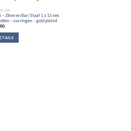
ELLEN
S – Zilveren Bar/ Staaf 1 x 15 mm
ellen – oorringen – gold plated
90
ETAILS