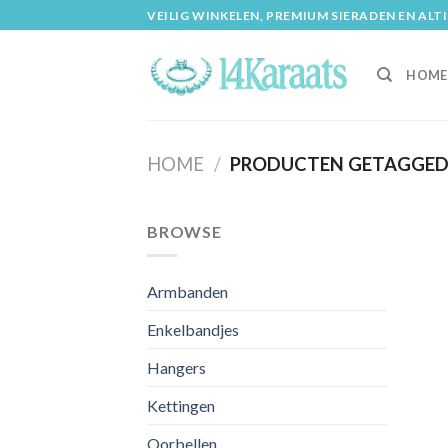
Skip
VEILIG WINKELEN, PREMIUM SIERADEN EN ALT
to
content
HOME
HOME
/
PRODUCTEN GETAGGED 
BROWSE
Armbanden
Enkelbandjes
Hangers
Kettingen
Oorbellen