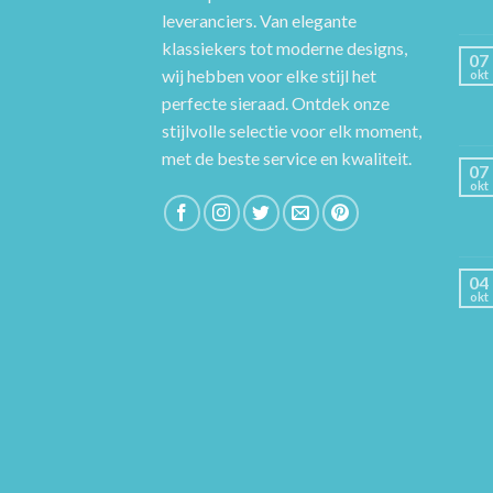
leveranciers. Van elegante
klassiekers tot moderne designs,
07
wij hebben voor elke stijl het
okt
perfecte sieraad. Ontdek onze
stijlvolle selectie voor elk moment,
met de beste service en kwaliteit.
07
okt
04
okt