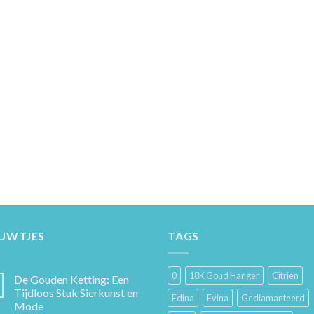
EUWTJES
TAGS
0
18K Goud Hanger
Citrien
De Gouden Ketting: Een
Tijdloos Stuk Sierkunst en
Edina
Evina
Gediamanteerd
Mode