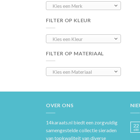
Kies een Merk
FILTER OP KLEUR
Kies een Kleur
FILTER OP MATERIAAL
Kies een Materiaal
OVER ONS
NI
14karaats.nl
biedt een zorgvuldig
22
samengestelde collectie sieraden
okt
van topkwaliteit van diverse