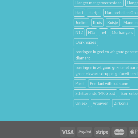
Hanger met geboortesteen
Hange
Hart
Hartje
Hart oorbellen Go
Jonline
Kruis
Kuisje
Mannen
N12
N15
nvt
Oorhangers
Oorknopjes
oorringen in geel en wit goud gezet 
diamant
oorringen in wit goud gezet met pare
groene kwarts druppel gefacetteerd
Parel
Pendant without stone
Schitterende 14K Goud
Sterrenbe
Unisex
Vrouwen
Zirkonia