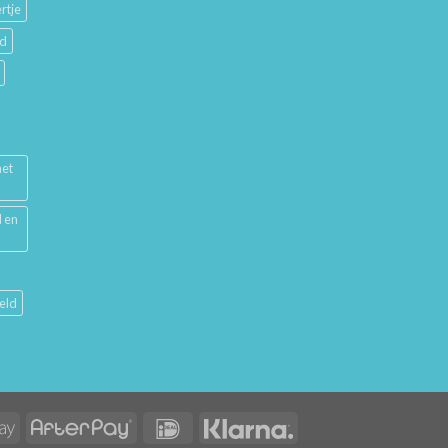
rtje
ud
met
l en
eld