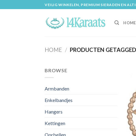
Skip
VEILIG WINKELEN, PREMIUM SIERADEN EN ALT
to
content
HOME
HOME
/
PRODUCTEN GETAGGED 
BROWSE
Armbanden
Enkelbandjes
Hangers
Kettingen
Oorbellen