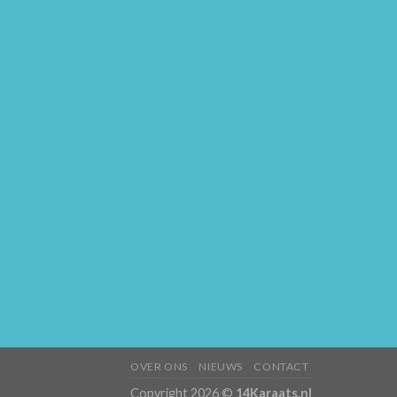
OVER ONS
NIEUWS
CONTACT
Copyright 2026 ©
14Karaats.nl