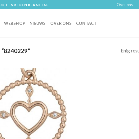
Over ons
IJD TEVREDEN KLANTEN.
WEBSHOP
NIEUWS
OVER ONS
CONTACT
Enig res
“8240229”