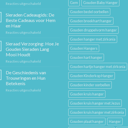
Gem
Gouden Baby Hanger
voor
Reacties uitgeschakeld
De
Gouden bedel oorbellen
Gouden
Sieraden Cadeaugids: De
Ketting:
Beste Cadeaus voor Hem
Gouden breekhart hanger
Een
en Haar
Tijdloos
Gouden druppelvorm hanger
voor
Reacties uitgeschakeld
Stuk
Sieraden
Sierkunst
Gouden hanger met zirkonia
Cadeaugids:
en
Sieraad Verzorging: Hoe Je
De
Mode
Gouden Hangers
Gouden Sieraden Lang
Beste
Mooi Houdt
Cadeaus
Gouden hart hanger
voor
Reacties uitgeschakeld
voor
Sieraad
Hem
Gouden hartje hanger met zirkonia
Verzorging:
en
De Geschiedenis van
Gouden Kinderkop Hanger
Hoe
Haar
Trouwringen en Hun
Je
Betekenis
Gouden kinder oorbellen
Gouden
voor
Reacties uitgeschakeld
Sieraden
Gouden kruis hanger
De
Lang
Geschiedenis
Mooi
Gouden kruis hanger met Jezus
van
Houdt
Trouwringen
Gouden kruis hanger met zirkonia
en
Hun
Gouden plaat hanger
Hanger
Betekenis