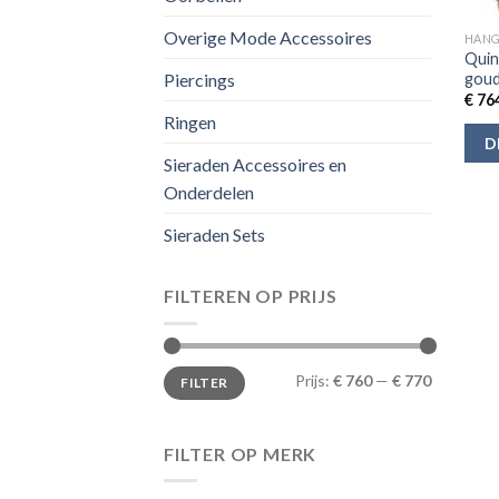
Overige Mode Accessoires
HANG
Quin
goud
Piercings
€
764
Ringen
D
Sieraden Accessoires en
Onderdelen
Sieraden Sets
FILTEREN OP PRIJS
Min.
Max.
Prijs:
€ 760
—
€ 770
FILTER
prijs
prijs
FILTER OP MERK