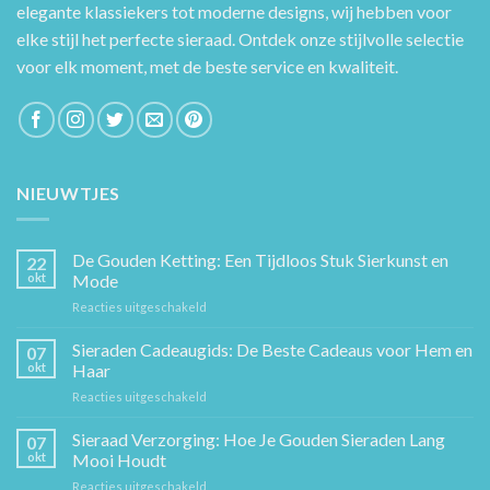
elegante klassiekers tot moderne designs, wij hebben voor
elke stijl het perfecte sieraad. Ontdek onze stijlvolle selectie
voor elk moment, met de beste service en kwaliteit.
NIEUWTJES
De Gouden Ketting: Een Tijdloos Stuk Sierkunst en
22
okt
Mode
voor
Reacties uitgeschakeld
De
Gouden
Sieraden Cadeaugids: De Beste Cadeaus voor Hem en
07
Ketting:
okt
Haar
Een
voor
Reacties uitgeschakeld
Tijdloos
Sieraden
Stuk
Cadeaugids:
Sieraad Verzorging: Hoe Je Gouden Sieraden Lang
Sierkunst
07
De
en
okt
Mooi Houdt
Beste
Mode
voor
Reacties uitgeschakeld
Cadeaus