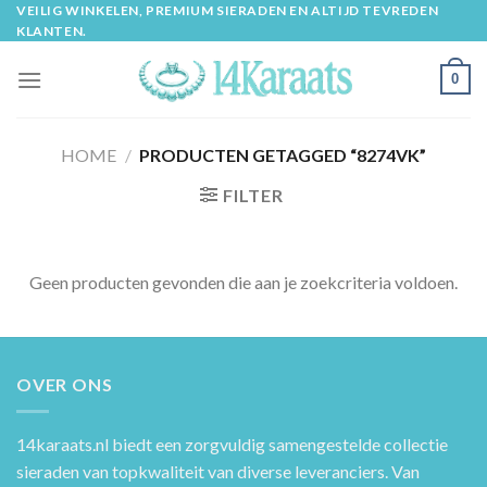
Skip
VEILIG WINKELEN, PREMIUM SIERADEN EN ALTIJD TEVREDEN
KLANTEN.
to
content
0
HOME
/
PRODUCTEN GETAGGED “8274VK”
FILTER
Geen producten gevonden die aan je zoekcriteria voldoen.
OVER ONS
14karaats.nl
biedt een zorgvuldig samengestelde collectie
sieraden van topkwaliteit van diverse leveranciers. Van