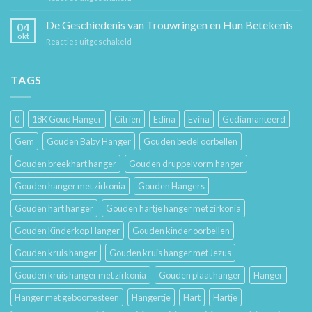
Sieraad
voor
Verzorging:
De Geschiedenis van Trouwringen en Hun Betekenis
Hem
04
Hoe
en
okt
voor
Reacties uitgeschakeld
Je
Haar
De
Gouden
Geschiedenis
Sieraden
van
TAGS
Lang
Trouwringen
Mooi
en
Houdt
Hun
0
18K Goud Hanger
Citrien
Edina
Evina
Gediamanteerd
Betekenis
Gem
Gouden Baby Hanger
Gouden bedel oorbellen
Gouden breekhart hanger
Gouden druppelvorm hanger
Gouden hanger met zirkonia
Gouden Hangers
Gouden hart hanger
Gouden hartje hanger met zirkonia
Gouden Kinderkop Hanger
Gouden kinder oorbellen
Gouden kruis hanger
Gouden kruis hanger met Jezus
Gouden kruis hanger met zirkonia
Gouden plaat hanger
Hanger
Hanger met geboortesteen
Hangertje
Hart
Hartje