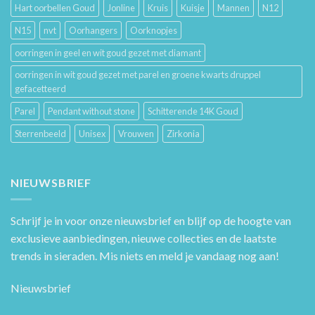
Hart oorbellen Goud
Jonline
Kruis
Kuisje
Mannen
N12
N15
nvt
Oorhangers
Oorknopjes
oorringen in geel en wit goud gezet met diamant
oorringen in wit goud gezet met parel en groene kwarts druppel
gefacetteerd
Parel
Pendant without stone
Schitterende 14K Goud
Sterrenbeeld
Unisex
Vrouwen
Zirkonia
NIEUWSBRIEF
Schrijf je in voor onze nieuwsbrief en blijf op de hoogte van
exclusieve aanbiedingen, nieuwe collecties en de laatste
trends in sieraden. Mis niets en meld je vandaag nog aan!
Nieuwsbrief