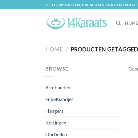
Skip
VEILIG WINKELEN, PREMIUM SIERADEN EN ALT
to
content
HOME
HOME
/
PRODUCTEN GETAGGED 
BROWSE
Geen
Armbanden
Enkelbandjes
Hangers
Kettingen
Oorbellen