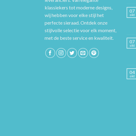
klassiekers tot moderne designs,
07
wij hebben voor elke stijl het
okt
perfecte sieraad. Ontdek onze
stijlvolle selectie voor elk moment,
met de beste service en kwaliteit.
07
okt
04
okt