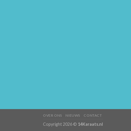
OVER ONS
NIEUWS
CONTACT
Copyright 2026 ©
14Karaats.nl