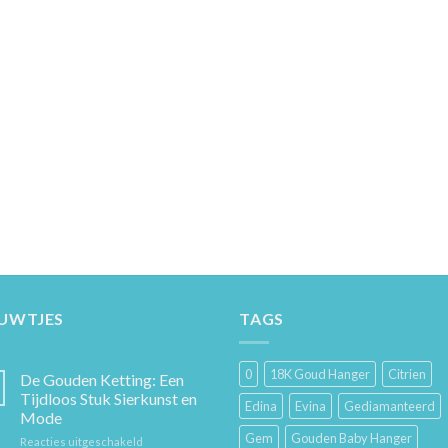
EUWTJES
TAGS
0
18K Goud Hanger
Citrien
De Gouden Ketting: Een
Tijdloos Stuk Sierkunst en
Edina
Evina
Gediamanteerd
Mode
Gem
Gouden Baby Hanger
voor
Reacties uitgeschakeld