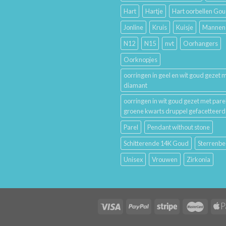
Hart
Hartje
Hart oorbellen Go
Jonline
Kruis
Kuisje
Mannen
N12
N15
nvt
Oorhangers
Oorknopjes
oorringen in geel en wit goud gezet 
diamant
oorringen in wit goud gezet met pare
groene kwarts druppel gefacetteerd
Parel
Pendant without stone
Schitterende 14K Goud
Sterrenbe
Unisex
Vrouwen
Zirkonia