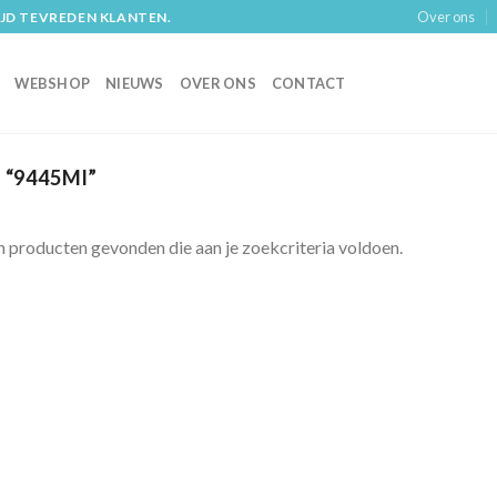
Over ons
IJD TEVREDEN KLANTEN.
WEBSHOP
NIEUWS
OVER ONS
CONTACT
“9445MI”
 producten gevonden die aan je zoekcriteria voldoen.