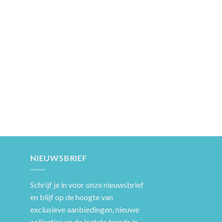
NIEUWSBRIEF
Schrijf je in voor onze nieuwsbrief
en blijf op de hoogte van
exclusieve aanbiedingen, nieuwe
collecties en de laatste trends in