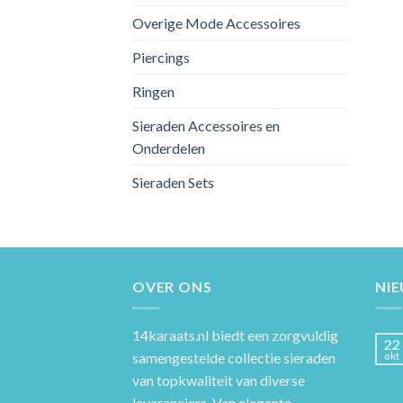
Overige Mode Accessoires
Piercings
Ringen
Sieraden Accessoires en
Onderdelen
Sieraden Sets
OVER ONS
NI
14karaats.nl
biedt een zorgvuldig
22
samengestelde collectie sieraden
okt
van topkwaliteit van diverse
leveranciers. Van elegante