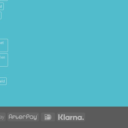
ud
met
l en
eld