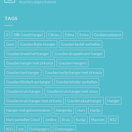
voor
Reacties uitgeschakeld
Je
Haar
De
Gouden
Geschiedenis
Sieraden
van
TAGS
Lang
Trouwringen
Mooi
en
Houdt
Hun
0
18K Goud Hanger
Citrien
Edina
Evina
Gediamanteerd
Betekenis
Gem
Gouden Baby Hanger
Gouden bedel oorbellen
Gouden breekhart hanger
Gouden druppelvorm hanger
Gouden hanger met zirkonia
Gouden Hangers
Gouden hart hanger
Gouden hartje hanger met zirkonia
Gouden Kinderkop Hanger
Gouden kinder oorbellen
Gouden kruis hanger
Gouden kruis hanger met Jezus
Gouden kruis hanger met zirkonia
Gouden plaat hanger
Hanger
Hanger met geboortesteen
Hangertje
Hart
Hartje
Hart oorbellen Goud
Jonline
Kruis
Kuisje
Mannen
N12
N15
nvt
Oorhangers
Oorknopjes