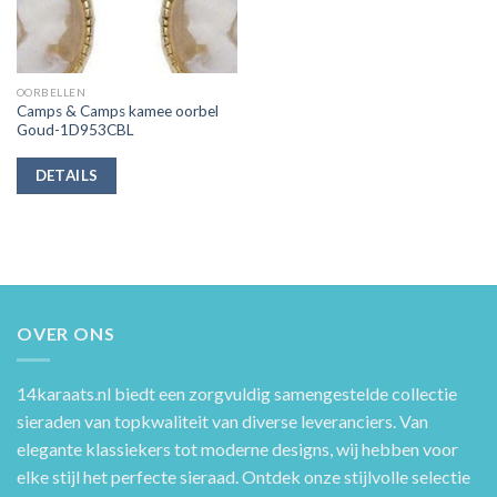
OORBELLEN
Camps & Camps kamee oorbel
Goud-1D953CBL
DETAILS
OVER ONS
14karaats.nl
biedt een zorgvuldig samengestelde collectie
sieraden van topkwaliteit van diverse leveranciers. Van
elegante klassiekers tot moderne designs, wij hebben voor
elke stijl het perfecte sieraad. Ontdek onze stijlvolle selectie