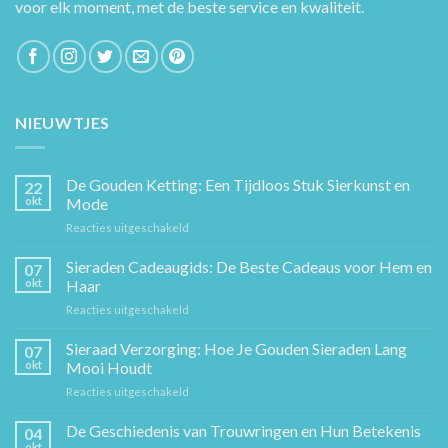
voor elk moment, met de beste service en kwaliteit.
NIEUWTJES
De Gouden Ketting: Een Tijdloos Stuk Sierkunst en
22
okt
Mode
voor
Reacties uitgeschakeld
De
Gouden
Sieraden Cadeaugids: De Beste Cadeaus voor Hem en
07
Ketting:
okt
Haar
Een
voor
Reacties uitgeschakeld
Tijdloos
Sieraden
Stuk
Cadeaugids:
Sieraad Verzorging: Hoe Je Gouden Sieraden Lang
Sierkunst
07
De
en
okt
Mooi Houdt
Beste
Mode
voor
Reacties uitgeschakeld
Cadeaus
Sieraad
voor
Verzorging:
De Geschiedenis van Trouwringen en Hun Betekenis
Hem
04
Hoe
en
okt