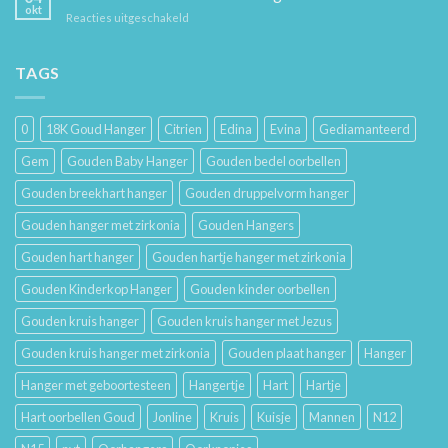
Hoe
en
okt
voor
Reacties uitgeschakeld
Je
Haar
De
Gouden
Geschiedenis
Sieraden
van
TAGS
Lang
Trouwringen
Mooi
en
Houdt
Hun
0
18K Goud Hanger
Citrien
Edina
Evina
Gediamanteerd
Betekenis
Gem
Gouden Baby Hanger
Gouden bedel oorbellen
Gouden breekhart hanger
Gouden druppelvorm hanger
Gouden hanger met zirkonia
Gouden Hangers
Gouden hart hanger
Gouden hartje hanger met zirkonia
Gouden Kinderkop Hanger
Gouden kinder oorbellen
Gouden kruis hanger
Gouden kruis hanger met Jezus
Gouden kruis hanger met zirkonia
Gouden plaat hanger
Hanger
Hanger met geboortesteen
Hangertje
Hart
Hartje
Hart oorbellen Goud
Jonline
Kruis
Kuisje
Mannen
N12