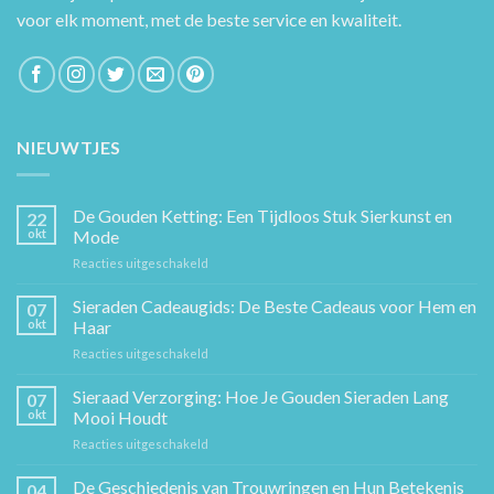
voor elk moment, met de beste service en kwaliteit.
NIEUWTJES
De Gouden Ketting: Een Tijdloos Stuk Sierkunst en
22
okt
Mode
voor
Reacties uitgeschakeld
De
Gouden
Sieraden Cadeaugids: De Beste Cadeaus voor Hem en
07
Ketting:
okt
Haar
Een
voor
Reacties uitgeschakeld
Tijdloos
Sieraden
Stuk
Cadeaugids:
Sieraad Verzorging: Hoe Je Gouden Sieraden Lang
Sierkunst
07
De
en
okt
Mooi Houdt
Beste
Mode
voor
Reacties uitgeschakeld
Cadeaus
Sieraad
voor
Verzorging:
De Geschiedenis van Trouwringen en Hun Betekenis
Hem
04