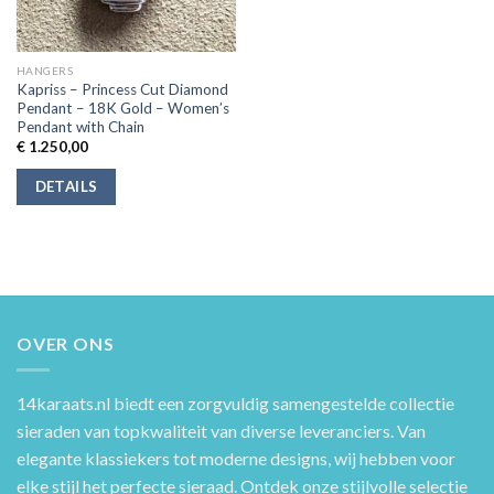
HANGERS
Kapriss – Princess Cut Diamond
Pendant – 18K Gold – Women’s
Pendant with Chain
€
1.250,00
DETAILS
OVER ONS
14karaats.nl
biedt een zorgvuldig samengestelde collectie
sieraden van topkwaliteit van diverse leveranciers. Van
elegante klassiekers tot moderne designs, wij hebben voor
elke stijl het perfecte sieraad. Ontdek onze stijlvolle selectie