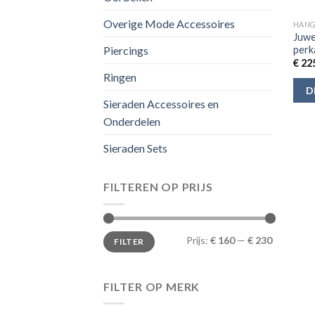
Overige Mode Accessoires
HANG
Juwe
perk
Piercings
€
225
Ringen
D
Sieraden Accessoires en
Onderdelen
Sieraden Sets
FILTEREN OP PRIJS
Min.
Max.
Prijs:
€ 160
—
€ 230
FILTER
prijs
prijs
FILTER OP MERK