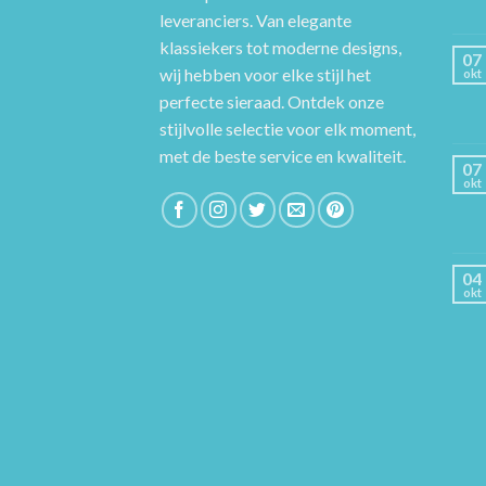
leveranciers. Van elegante
klassiekers tot moderne designs,
07
wij hebben voor elke stijl het
okt
perfecte sieraad. Ontdek onze
stijlvolle selectie voor elk moment,
met de beste service en kwaliteit.
07
okt
04
okt