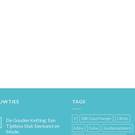
EUWTJES
TAGS
0
18K Goud Hanger
Citrien
De Gouden Ketting: Een
Tijdloos Stuk Sierkunst en
Edina
Evina
Gediamanteerd
Mode