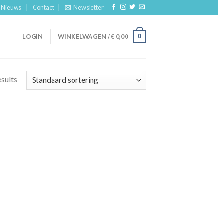
Nieuws
Contact
Newsletter
0
LOGIN
WINKELWAGEN /
€
0,00
esults