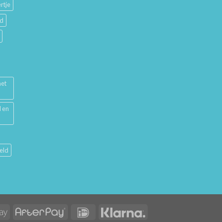
rtje
ud
met
l en
eld