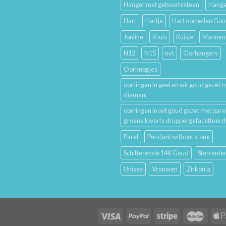
Hanger met geboortesteen
Hange
Hart
Hartje
Hart oorbellen Go
Jonline
Kruis
Kuisje
Mannen
N12
N15
nvt
Oorhangers
Oorknopjes
oorringen in geel en wit goud gezet 
diamant
oorringen in wit goud gezet met pare
groene kwarts druppel gefacetteerd
Parel
Pendant without stone
Schitterende 14K Goud
Sterrenbe
Unisex
Vrouwen
Zirkonia