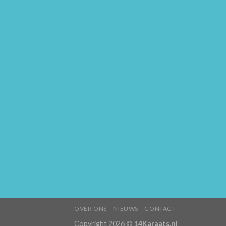
OVER ONS
NIEUWS
CONTACT
Copyright 2026 ©
14Karaats.nl