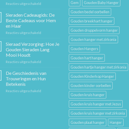
Gem
Gouden Baby Hanger
voor
Reacties uitgeschakeld
De
Gouden bedel oorbellen
Gouden
Sieraden Cadeaugids: De
Ketting:
Beste Cadeaus voor Hem
Gouden breekhart hanger
Een
en Haar
Tijdloos
Gouden druppelvorm hanger
voor
Reacties uitgeschakeld
Stuk
Sieraden
Sierkunst
Gouden hanger met zirkonia
Cadeaugids:
en
Sieraad Verzorging: Hoe Je
De
Mode
Gouden Hangers
Gouden Sieraden Lang
Beste
Mooi Houdt
Cadeaus
Gouden hart hanger
voor
Reacties uitgeschakeld
voor
Sieraad
Hem
Gouden hartje hanger met zirkonia
Verzorging:
en
De Geschiedenis van
Gouden Kinderkop Hanger
Hoe
Haar
Trouwringen en Hun
Je
Betekenis
Gouden kinder oorbellen
Gouden
voor
Reacties uitgeschakeld
Sieraden
Gouden kruis hanger
De
Lang
Geschiedenis
Mooi
Gouden kruis hanger met Jezus
van
Houdt
Trouwringen
Gouden kruis hanger met zirkonia
en
Hun
Gouden plaat hanger
Hanger
Betekenis