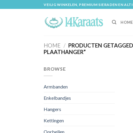
Skip
VEILIG WINKELEN, PREMIUM SIERADEN EN ALT
to
content
HOME
HOME
/
PRODUCTEN GETAGGED
PLAATHANGER”
BROWSE
Armbanden
Enkelbandjes
Hangers
Kettingen
Oorbellen