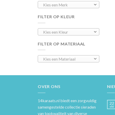
Kies een Merk
FILTER OP KLEUR
Kies een Kleur
FILTER OP MATERIAAL
Kies een Materiaal
OVER ONS
NI
14karaats.nl
biedt een zorgvuldig
22
samengestelde collectie sieraden
okt
van topkwaliteit van diverse