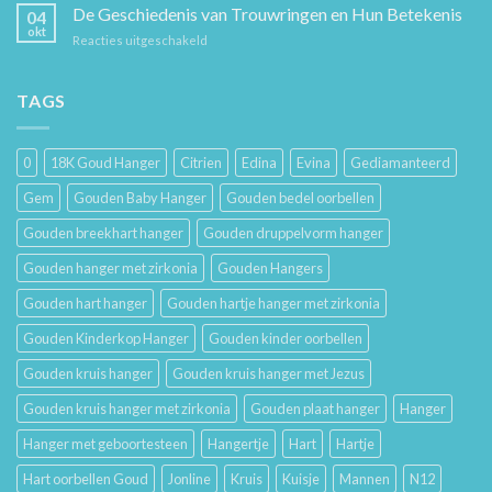
Verzorging:
De Geschiedenis van Trouwringen en Hun Betekenis
Hem
04
Hoe
en
okt
voor
Reacties uitgeschakeld
Je
Haar
De
Gouden
Geschiedenis
Sieraden
van
TAGS
Lang
Trouwringen
Mooi
en
Houdt
Hun
0
18K Goud Hanger
Citrien
Edina
Evina
Gediamanteerd
Betekenis
Gem
Gouden Baby Hanger
Gouden bedel oorbellen
Gouden breekhart hanger
Gouden druppelvorm hanger
Gouden hanger met zirkonia
Gouden Hangers
Gouden hart hanger
Gouden hartje hanger met zirkonia
Gouden Kinderkop Hanger
Gouden kinder oorbellen
Gouden kruis hanger
Gouden kruis hanger met Jezus
Gouden kruis hanger met zirkonia
Gouden plaat hanger
Hanger
Hanger met geboortesteen
Hangertje
Hart
Hartje
Hart oorbellen Goud
Jonline
Kruis
Kuisje
Mannen
N12