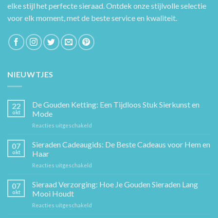
elke stijl het perfecte sieraad. Ontdek onze stijlvolle selectie
voor elk moment, met de beste service en kwaliteit.
NIEUWTJES
De Gouden Ketting: Een Tijdloos Stuk Sierkunst en
22
okt
Mode
voor
Reacties uitgeschakeld
De
Gouden
Sieraden Cadeaugids: De Beste Cadeaus voor Hem en
07
Ketting:
okt
Haar
Een
voor
Reacties uitgeschakeld
Tijdloos
Sieraden
Stuk
Cadeaugids:
Sieraad Verzorging: Hoe Je Gouden Sieraden Lang
Sierkunst
07
De
en
okt
Mooi Houdt
Beste
Mode
voor
Reacties uitgeschakeld
Cadeaus
Sieraad
voor