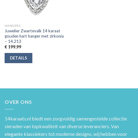
HANGERS
Juwelier Zwartevalk 14 karaat
gouden hart hanger met zirkonia
– 14.213
€
199,99
DETAILS
OVER ONS
14karaats.nl
biedt een zorgvuldig samengestelde collectie
sieraden van topkwaliteit van diverse leveranciers. Van
elegante klassiekers tot moderne designs, wij hebben voor