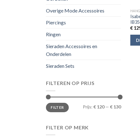
Overige Mode Accessoires
HANG
Isabe
IB35
Piercings
€
129
Ringen
D
Sieraden Accessoires en
Onderdelen
Sieraden Sets
FILTEREN OP PRIJS
Min.
Max.
Prijs:
€ 120
—
€ 130
FILTER
prijs
prijs
FILTER OP MERK