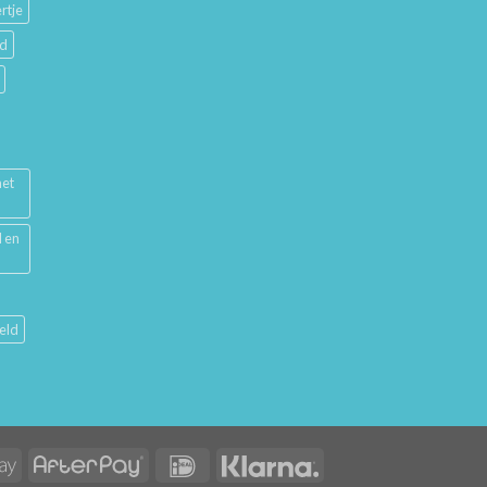
rtje
ud
met
l en
eld