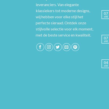
leveranciers. Van elegante
klassiekers tot moderne designs,
07
wij hebben voor elke stijl het
okt
perfecte sieraad. Ontdek onze
stijlvolle selectie voor elk moment,
met de beste service en kwaliteit.
07
okt
04
okt