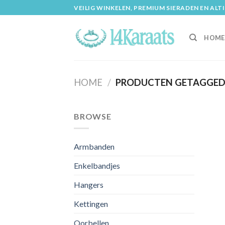
Skip
VEILIG WINKELEN, PREMIUM SIERADEN EN ALT
to
content
HOME
HOME
/
PRODUCTEN GETAGGED “
BROWSE
Armbanden
Enkelbandjes
Hangers
Kettingen
Oorbellen