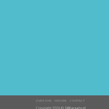
OVER ONS
NIEUWS
CONTACT
Copyright 2026 ©
14Karaats.nl