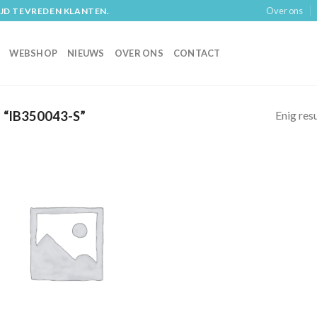
Over ons
IJD TEVREDEN KLANTEN.
WEBSHOP
NIEUWS
OVER ONS
CONTACT
Enig res
IB350043-S”