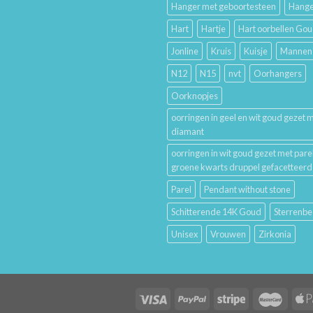
Hanger met geboortesteen
Hange
Hart
Hartje
Hart oorbellen Go
Jonline
Kruis
Kuisje
Mannen
N12
N15
nvt
Oorhangers
Oorknopjes
oorringen in geel en wit goud gezet 
diamant
oorringen in wit goud gezet met pare
groene kwarts druppel gefacetteerd
Parel
Pendant without stone
Schitterende 14K Goud
Sterrenbe
Unisex
Vrouwen
Zirkonia