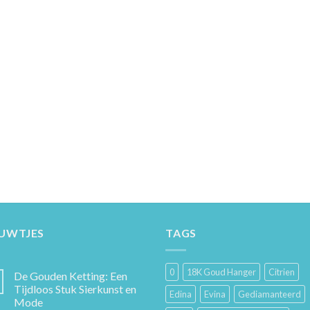
EUWTJES
TAGS
0
18K Goud Hanger
Citrien
De Gouden Ketting: Een
Tijdloos Stuk Sierkunst en
Edina
Evina
Gediamanteerd
Mode