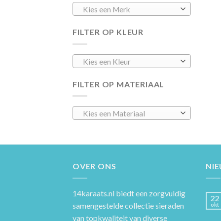
Kies een Merk
FILTER OP KLEUR
Kies een Kleur
FILTER OP MATERIAAL
Kies een Materiaal
OVER ONS
NI
14karaats.nl
biedt een zorgvuldig
22
samengestelde collectie sieraden
okt
van topkwaliteit van diverse