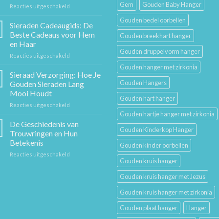
Gem
Gouden Baby Hanger
voor
Reacties uitgeschakeld
De
Gouden bedel oorbellen
Gouden
Sieraden Cadeaugids: De
Ketting:
Beste Cadeaus voor Hem
Gouden breekhart hanger
Een
en Haar
Tijdloos
Gouden druppelvorm hanger
voor
Reacties uitgeschakeld
Stuk
Sieraden
Sierkunst
Gouden hanger met zirkonia
Cadeaugids:
en
Sieraad Verzorging: Hoe Je
De
Mode
Gouden Hangers
Gouden Sieraden Lang
Beste
Mooi Houdt
Cadeaus
Gouden hart hanger
voor
Reacties uitgeschakeld
voor
Sieraad
Hem
Gouden hartje hanger met zirkonia
Verzorging:
en
De Geschiedenis van
Gouden Kinderkop Hanger
Hoe
Haar
Trouwringen en Hun
Je
Betekenis
Gouden kinder oorbellen
Gouden
voor
Reacties uitgeschakeld
Sieraden
Gouden kruis hanger
De
Lang
Geschiedenis
Mooi
Gouden kruis hanger met Jezus
van
Houdt
Trouwringen
Gouden kruis hanger met zirkonia
en
Hun
Gouden plaat hanger
Hanger
Betekenis