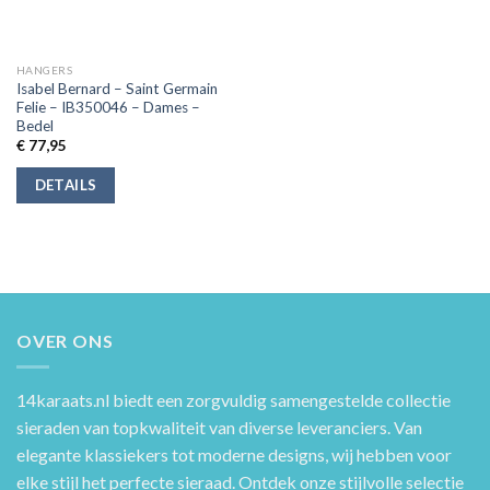
HANGERS
Isabel Bernard – Saint Germain
Felie – IB350046 – Dames –
Bedel
€
77,95
DETAILS
OVER ONS
14karaats.nl
biedt een zorgvuldig samengestelde collectie
sieraden van topkwaliteit van diverse leveranciers. Van
elegante klassiekers tot moderne designs, wij hebben voor
elke stijl het perfecte sieraad. Ontdek onze stijlvolle selectie