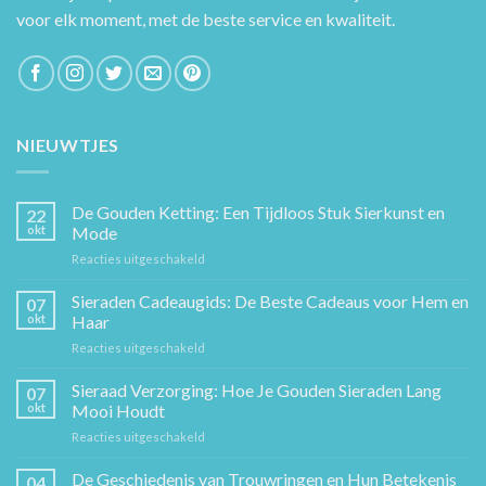
voor elk moment, met de beste service en kwaliteit.
NIEUWTJES
De Gouden Ketting: Een Tijdloos Stuk Sierkunst en
22
okt
Mode
voor
Reacties uitgeschakeld
De
Gouden
Sieraden Cadeaugids: De Beste Cadeaus voor Hem en
07
Ketting:
okt
Haar
Een
voor
Reacties uitgeschakeld
Tijdloos
Sieraden
Stuk
Cadeaugids:
Sieraad Verzorging: Hoe Je Gouden Sieraden Lang
Sierkunst
07
De
en
okt
Mooi Houdt
Beste
Mode
voor
Reacties uitgeschakeld
Cadeaus
Sieraad
voor
Verzorging:
De Geschiedenis van Trouwringen en Hun Betekenis
Hem
04