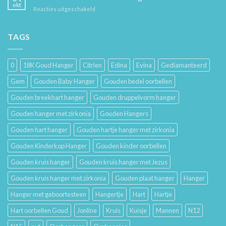
Hoe
en
okt
voor
Reacties uitgeschakeld
Je
Haar
De
Gouden
Geschiedenis
Sieraden
van
TAGS
Lang
Trouwringen
Mooi
en
Houdt
Hun
0
18K Goud Hanger
Citrien
Edina
Evina
Gediamanteerd
Betekenis
Gem
Gouden Baby Hanger
Gouden bedel oorbellen
Gouden breekhart hanger
Gouden druppelvorm hanger
Gouden hanger met zirkonia
Gouden Hangers
Gouden hart hanger
Gouden hartje hanger met zirkonia
Gouden Kinderkop Hanger
Gouden kinder oorbellen
Gouden kruis hanger
Gouden kruis hanger met Jezus
Gouden kruis hanger met zirkonia
Gouden plaat hanger
Hanger
Hanger met geboortesteen
Hangertje
Hart
Hartje
Hart oorbellen Goud
Jonline
Kruis
Kuisje
Mannen
N12