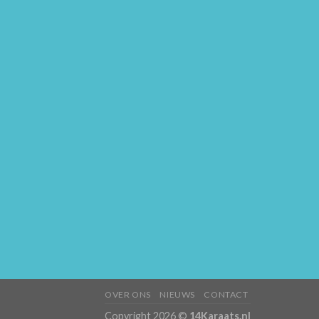
OVER ONS
NIEUWS
CONTACT
Copyright 2026 ©
14Karaats.nl