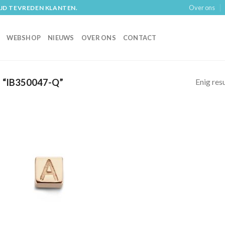
Over ons
IJD TEVREDEN KLANTEN.
WEBSHOP
NIEUWS
OVER ONS
CONTACT
Enig res
“IB350047-Q”