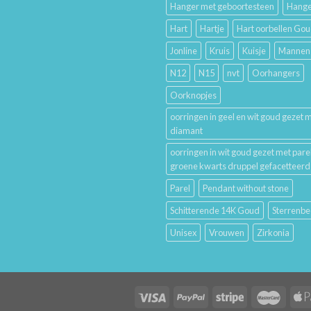
Hanger met geboortesteen
Hange
Hart
Hartje
Hart oorbellen Go
Jonline
Kruis
Kuisje
Mannen
N12
N15
nvt
Oorhangers
Oorknopjes
oorringen in geel en wit goud gezet 
diamant
oorringen in wit goud gezet met pare
groene kwarts druppel gefacetteerd
Parel
Pendant without stone
Schitterende 14K Goud
Sterrenbe
Unisex
Vrouwen
Zirkonia