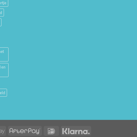
rtje
ud
met
l en
eld