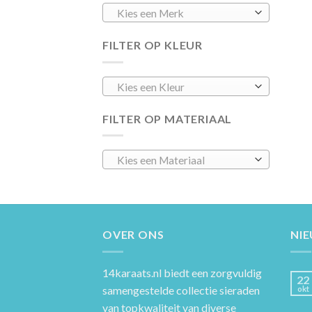
Kies een Merk
FILTER OP KLEUR
Kies een Kleur
FILTER OP MATERIAAL
Kies een Materiaal
OVER ONS
NI
14karaats.nl
biedt een zorgvuldig
22
samengestelde collectie sieraden
okt
van topkwaliteit van diverse