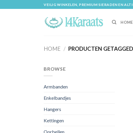
Skip
VEILIG WINKELEN, PREMIUM SIERADEN EN ALT
to
content
HOME
HOME
/
PRODUCTEN GETAGGED 
BROWSE
Armbanden
Enkelbandjes
Hangers
Kettingen
Oorbellen