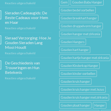
Gem
Gouden Baby Hanger
voor
Reacties uitgeschakeld
De
Gouden bedel oorbellen
Gouden
Sieraden Cadeaugids: De
Ketting:
Beste Cadeaus voor Hem
Gouden breekhart hanger
Een
en Haar
Tijdloos
Gouden druppelvorm hanger
voor
Reacties uitgeschakeld
Stuk
Sieraden
Sierkunst
Gouden hanger met zirkonia
Cadeaugids:
en
Sieraad Verzorging: Hoe Je
De
Mode
Gouden Hangers
Gouden Sieraden Lang
Beste
Mooi Houdt
Cadeaus
Gouden hart hanger
voor
Reacties uitgeschakeld
voor
Sieraad
Hem
Gouden hartje hanger met zirkonia
Verzorging:
en
De Geschiedenis van
Gouden Kinderkop Hanger
Hoe
Haar
Trouwringen en Hun
Je
Betekenis
Gouden kinder oorbellen
Gouden
voor
Reacties uitgeschakeld
Sieraden
Gouden kruis hanger
De
Lang
Geschiedenis
Mooi
Gouden kruis hanger met Jezus
van
Houdt
Trouwringen
Gouden kruis hanger met zirkonia
en
Hun
Gouden plaat hanger
Hanger
Betekenis