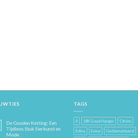
EUWTJES
TAGS
0
18K Goud Hanger
Citrien
De Gouden Ketting: Een
Tijdloos Stuk Sierkunst en
Edina
Evina
Gediamanteerd
Mode