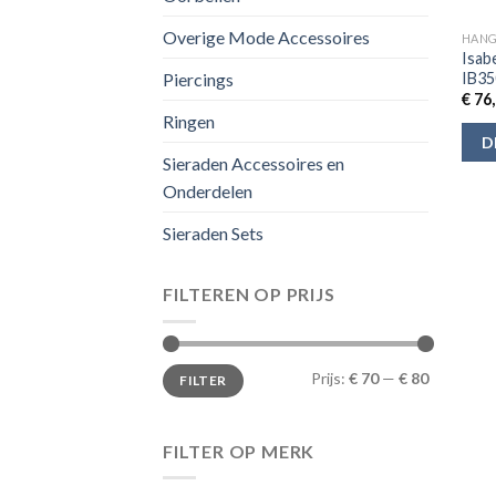
Overige Mode Accessoires
HANG
Isab
IB35
Piercings
€
76,
Ringen
D
Sieraden Accessoires en
Onderdelen
Sieraden Sets
FILTEREN OP PRIJS
Min.
Max.
Prijs:
€ 70
—
€ 80
FILTER
prijs
prijs
FILTER OP MERK