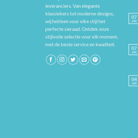
leveranciers. Van elegante
klassiekers tot moderne designs,
07
wij hebben voor elke stijl het
okt
perfecte sieraad. Ontdek onze
stijlvolle selectie voor elk moment,
met de beste service en kwaliteit.
07
okt
04
okt