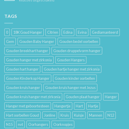
Reacties uitgeschakeld
Je
Haar
De
Gouden
Geschiedenis
Sieraden
van
TAGS
Lang
Trouwringen
Mooi
en
Houdt
Hun
0
18K Goud Hanger
Citrien
Edina
Evina
Gediamanteerd
Betekenis
Gem
Gouden Baby Hanger
Gouden bedel oorbellen
Gouden breekhart hanger
Gouden druppelvorm hanger
Gouden hanger met zirkonia
Gouden Hangers
Gouden hart hanger
Gouden hartje hanger met zirkonia
Gouden Kinderkop Hanger
Gouden kinder oorbellen
Gouden kruis hanger
Gouden kruis hanger met Jezus
Gouden kruis hanger met zirkonia
Gouden plaat hanger
Hanger
Hanger met geboortesteen
Hangertje
Hart
Hartje
Hart oorbellen Goud
Jonline
Kruis
Kuisje
Mannen
N12
N15
nvt
Oorhangers
Oorknopjes