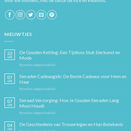
voor elk moment, met de beste service en kwaliteit.
NIEUWTJES
De Gouden Ketting: Een Tijdloos Stuk Sierkunst en
22
okt
Mode
voor
Reacties uitgeschakeld
De
Gouden
Sieraden Cadeaugids: De Beste Cadeaus voor Hem en
07
Ketting:
okt
Haar
Een
voor
Reacties uitgeschakeld
Tijdloos
Sieraden
Stuk
Cadeaugids:
Sieraad Verzorging: Hoe Je Gouden Sieraden Lang
Sierkunst
07
De
en
okt
Mooi Houdt
Beste
Mode
voor
Reacties uitgeschakeld
Cadeaus
Sieraad
voor
Verzorging:
De Geschiedenis van Trouwringen en Hun Betekenis
Hem
04
Hoe
en
okt
voor