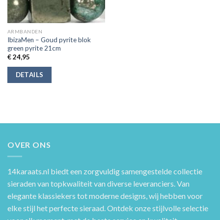
ARMBANDEN
IbizaMen – Goud pyrite blok
green pyrite 21cm
€
24,95
DETAILS
OVER ONS
14karaats.nl
biedt een zorgvuldig samengestelde collectie
sieraden van topkwaliteit van diverse leveranciers. Van
elegante klassiekers tot moderne designs, wij hebben voor
elke stijl het perfecte sieraad. Ontdek onze stijlvolle selectie