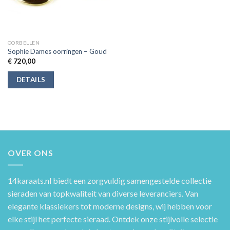
OORBELLEN
Sophie Dames oorringen – Goud
€
720,00
DETAILS
OVER ONS
14karaats.nl
biedt een zorgvuldig samengestelde collectie
sieraden van topkwaliteit van diverse leveranciers. Van
elegante klassiekers tot moderne designs, wij hebben voor
elke stijl het perfecte sieraad. Ontdek onze stijlvolle selectie