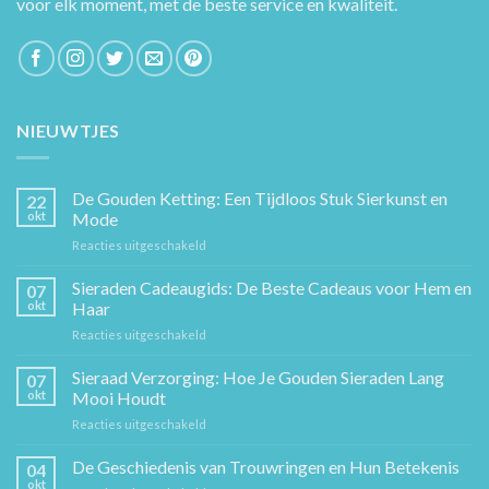
voor elk moment, met de beste service en kwaliteit.
NIEUWTJES
De Gouden Ketting: Een Tijdloos Stuk Sierkunst en
22
okt
Mode
voor
Reacties uitgeschakeld
De
Gouden
Sieraden Cadeaugids: De Beste Cadeaus voor Hem en
07
Ketting:
okt
Haar
Een
voor
Reacties uitgeschakeld
Tijdloos
Sieraden
Stuk
Cadeaugids:
Sieraad Verzorging: Hoe Je Gouden Sieraden Lang
Sierkunst
07
De
en
okt
Mooi Houdt
Beste
Mode
voor
Reacties uitgeschakeld
Cadeaus
Sieraad
voor
Verzorging:
De Geschiedenis van Trouwringen en Hun Betekenis
Hem
04
Hoe
en
okt