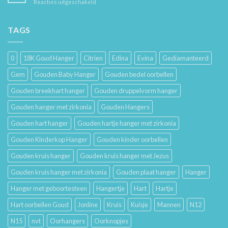
voor
Reacties uitgeschakeld
Je
Haar
De
Gouden
Geschiedenis
Sieraden
van
TAGS
Lang
Trouwringen
Mooi
en
Houdt
Hun
0
18K Goud Hanger
Citrien
Edina
Evina
Gediamanteerd
Betekenis
Gem
Gouden Baby Hanger
Gouden bedel oorbellen
Gouden breekhart hanger
Gouden druppelvorm hanger
Gouden hanger met zirkonia
Gouden Hangers
Gouden hart hanger
Gouden hartje hanger met zirkonia
Gouden Kinderkop Hanger
Gouden kinder oorbellen
Gouden kruis hanger
Gouden kruis hanger met Jezus
Gouden kruis hanger met zirkonia
Gouden plaat hanger
Hanger
Hanger met geboortesteen
Hangertje
Hart
Hartje
Hart oorbellen Goud
Jonline
Kruis
Kuisje
Mannen
N12
N15
nvt
Oorhangers
Oorknopjes