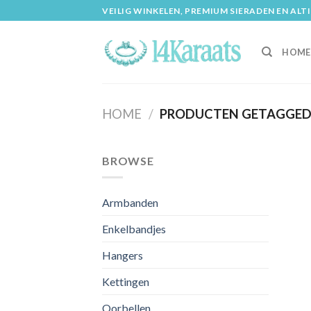
Skip
VEILIG WINKELEN, PREMIUM SIERADEN EN ALT
to
content
HOME
HOME
/
PRODUCTEN GETAGGED
BROWSE
Armbanden
Enkelbandjes
Hangers
Kettingen
Oorbellen