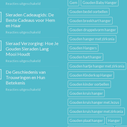
Gem
Gouden Baby Hanger
voor
Reacties uitgeschakeld
De
Gouden bedel oorbellen
Gouden
Sieraden Cadeaugids: De
Ketting:
Beste Cadeaus voor Hem
Gouden breekhart hanger
Een
en Haar
Tijdloos
Gouden druppelvorm hanger
voor
Reacties uitgeschakeld
Stuk
Sieraden
Sierkunst
Gouden hanger met zirkonia
Cadeaugids:
en
Sieraad Verzorging: Hoe Je
De
Mode
Gouden Hangers
Gouden Sieraden Lang
Beste
Mooi Houdt
Cadeaus
Gouden hart hanger
voor
Reacties uitgeschakeld
voor
Sieraad
Hem
Gouden hartje hanger met zirkonia
Verzorging:
en
De Geschiedenis van
Gouden Kinderkop Hanger
Hoe
Haar
Trouwringen en Hun
Je
Betekenis
Gouden kinder oorbellen
Gouden
voor
Reacties uitgeschakeld
Sieraden
Gouden kruis hanger
De
Lang
Geschiedenis
Mooi
Gouden kruis hanger met Jezus
van
Houdt
Trouwringen
Gouden kruis hanger met zirkonia
en
Hun
Gouden plaat hanger
Hanger
Betekenis