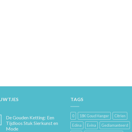
EUWTJES
TAGS
0
18K Goud Hanger
Citrien
De Gouden Ketting: Een
Tijdloos Stuk Sierkunst en
Edina
Evina
Gediamanteerd
Mode