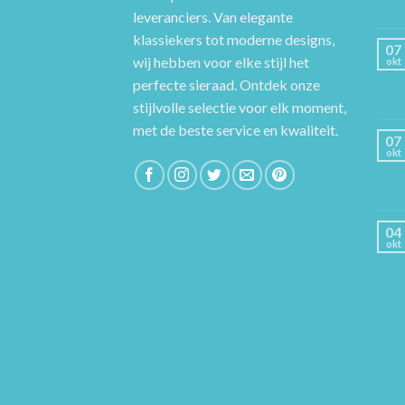
leveranciers. Van elegante
klassiekers tot moderne designs,
07
wij hebben voor elke stijl het
okt
perfecte sieraad. Ontdek onze
stijlvolle selectie voor elk moment,
met de beste service en kwaliteit.
07
okt
04
okt