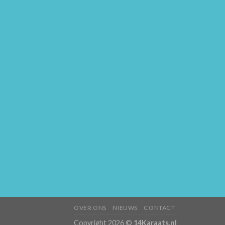
OVER ONS
NIEUWS
CONTACT
Copyright 2026 ©
14Karaats.nl