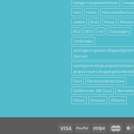
Hanger met geboortesteen
Hange
Hart
Hartje
Hart oorbellen Go
Jonline
Kruis
Kuisje
Mannen
N12
N15
nvt
Oorhangers
Oorknopjes
oorringen in geel en wit goud gezet 
diamant
oorringen in wit goud gezet met pare
groene kwarts druppel gefacetteerd
Parel
Pendant without stone
Schitterende 14K Goud
Sterrenbe
Unisex
Vrouwen
Zirkonia