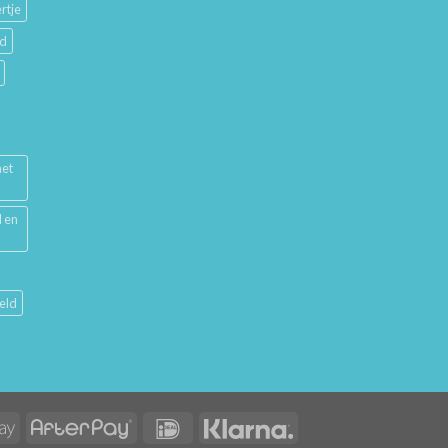
rtje
ud
met
l en
eld