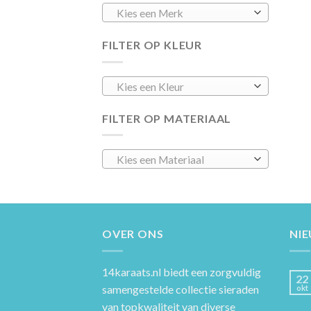
Kies een Merk
FILTER OP KLEUR
Kies een Kleur
FILTER OP MATERIAAL
Kies een Materiaal
OVER ONS
NI
14karaats.nl
biedt een zorgvuldig
22
samengestelde collectie sieraden
okt
van topkwaliteit van diverse