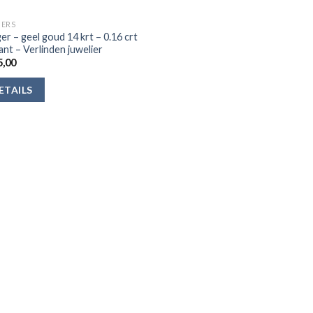
ERS
er – geel goud 14 krt – 0.16 crt
ant – Verlinden juwelier
,00
ETAILS