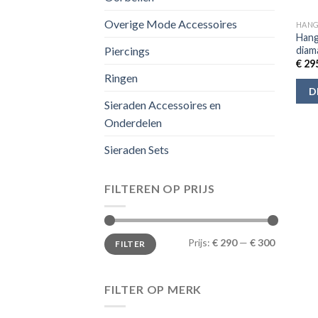
Overige Mode Accessoires
HANG
Hang
diam
Piercings
€
295
Ringen
D
Sieraden Accessoires en
Onderdelen
Sieraden Sets
FILTEREN OP PRIJS
Min.
Max.
Prijs:
€ 290
—
€ 300
FILTER
prijs
prijs
FILTER OP MERK