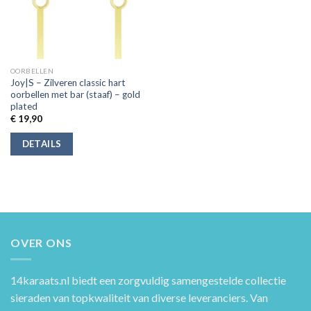
OORBELLEN
Joy|S – Zilveren classic hart
oorbellen met bar (staaf) – gold
plated
€
19,90
DETAILS
OVER ONS
14karaats.nl
biedt een zorgvuldig samengestelde collectie
sieraden van topkwaliteit van diverse leveranciers. Van