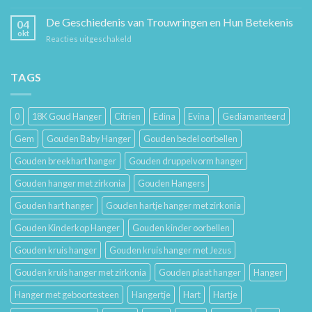
Sieraad
voor
Verzorging:
De Geschiedenis van Trouwringen en Hun Betekenis
Hem
04
Hoe
en
okt
voor
Reacties uitgeschakeld
Je
Haar
De
Gouden
Geschiedenis
Sieraden
van
TAGS
Lang
Trouwringen
Mooi
en
Houdt
Hun
0
18K Goud Hanger
Citrien
Edina
Evina
Gediamanteerd
Betekenis
Gem
Gouden Baby Hanger
Gouden bedel oorbellen
Gouden breekhart hanger
Gouden druppelvorm hanger
Gouden hanger met zirkonia
Gouden Hangers
Gouden hart hanger
Gouden hartje hanger met zirkonia
Gouden Kinderkop Hanger
Gouden kinder oorbellen
Gouden kruis hanger
Gouden kruis hanger met Jezus
Gouden kruis hanger met zirkonia
Gouden plaat hanger
Hanger
Hanger met geboortesteen
Hangertje
Hart
Hartje