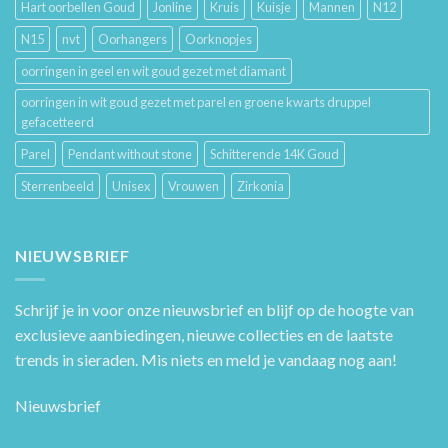
Hart oorbellen Goud
Jonline
Kruis
Kuisje
Mannen
N12
N15
nvt
Oorhangers
Oorknopjes
oorringen in geel en wit goud gezet met diamant
oorringen in wit goud gezet met parel en groene kwarts druppel
gefacetteerd
Parel
Pendant without stone
Schitterende 14K Goud
Sterrenbeeld
Unisex
Vrouwen
Zirkonia
NIEUWSBRIEF
Schrijf je in voor onze nieuwsbrief en blijf op de hoogte van
exclusieve aanbiedingen, nieuwe collecties en de laatste
trends in sieraden. Mis niets en meld je vandaag nog aan!
Nieuwsbrief