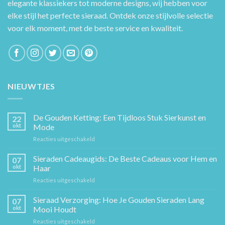
elegante klassiekers tot moderne designs, wij hebben voor
elke stijl het perfecte sieraad. Ontdek onze stijlvolle selectie
voor elk moment, met de beste service en kwaliteit.
NIEUWTJES
De Gouden Ketting: Een Tijdloos Stuk Sierkunst en
22
okt
Mode
voor
Reacties uitgeschakeld
De
Gouden
Sieraden Cadeaugids: De Beste Cadeaus voor Hem en
07
Ketting:
okt
Haar
Een
voor
Reacties uitgeschakeld
Tijdloos
Sieraden
Stuk
Cadeaugids:
Sieraad Verzorging: Hoe Je Gouden Sieraden Lang
Sierkunst
07
De
en
okt
Mooi Houdt
Beste
Mode
voor
Reacties uitgeschakeld
Cadeaus