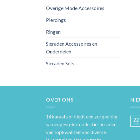
Overige Mode Accessoires
Piercings
Ringen
Sieraden Accessoires en
Onderdelen
Sieraden Sets
OVER ONS
NI
14karaats.nl
biedt een zorgvuldig
22
samengestelde collectie sieraden
okt
van topkwaliteit van diverse
leveranciers. Van elegante