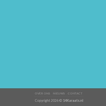
OVER ONS
NIEUWS
CONTACT
Copyright 2026 ©
14Karaats.nl