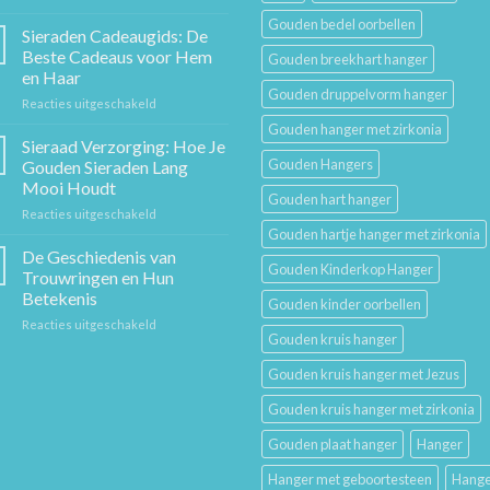
De
Gouden bedel oorbellen
Gouden
Sieraden Cadeaugids: De
Ketting:
Beste Cadeaus voor Hem
Gouden breekhart hanger
Een
en Haar
Tijdloos
Gouden druppelvorm hanger
voor
Reacties uitgeschakeld
Stuk
Sieraden
Sierkunst
Gouden hanger met zirkonia
Cadeaugids:
en
Sieraad Verzorging: Hoe Je
De
Mode
Gouden Hangers
Gouden Sieraden Lang
Beste
Mooi Houdt
Cadeaus
Gouden hart hanger
voor
Reacties uitgeschakeld
voor
Sieraad
Hem
Gouden hartje hanger met zirkonia
Verzorging:
en
De Geschiedenis van
Gouden Kinderkop Hanger
Hoe
Haar
Trouwringen en Hun
Je
Betekenis
Gouden kinder oorbellen
Gouden
voor
Reacties uitgeschakeld
Sieraden
Gouden kruis hanger
De
Lang
Geschiedenis
Mooi
Gouden kruis hanger met Jezus
van
Houdt
Trouwringen
Gouden kruis hanger met zirkonia
en
Hun
Gouden plaat hanger
Hanger
Betekenis
Hanger met geboortesteen
Hange