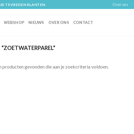
Over ons
IJD TEVREDEN KLANTEN.
WEBSHOP
NIEUWS
OVER ONS
CONTACT
“ZOETWATERPAREL”
 producten gevonden die aan je zoekcriteria voldoen.