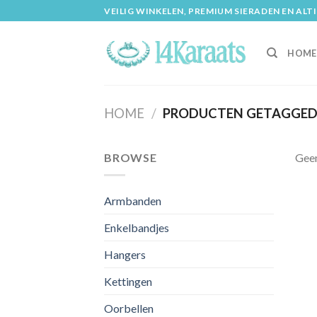
Skip
VEILIG WINKELEN, PREMIUM SIERADEN EN ALT
to
content
HOME
HOME
/
PRODUCTEN GETAGGED 
BROWSE
Geen
Armbanden
Enkelbandjes
Hangers
Kettingen
Oorbellen