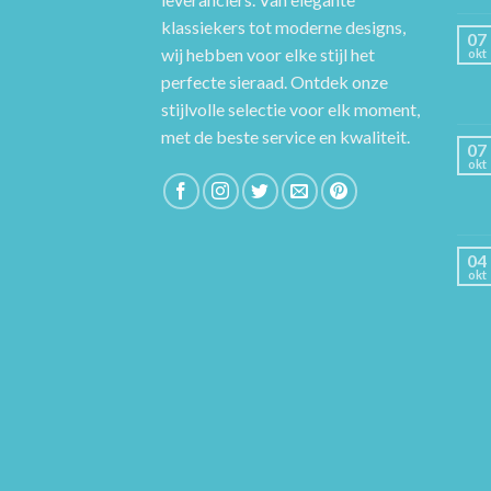
klassiekers tot moderne designs,
07
wij hebben voor elke stijl het
okt
perfecte sieraad. Ontdek onze
stijlvolle selectie voor elk moment,
met de beste service en kwaliteit.
07
okt
04
okt