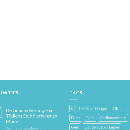
EUWTJES
TAGS
0
18K Goud Hanger
Citrien
De Gouden Ketting: Een
Tijdloos Stuk Sierkunst en
Edina
Evina
Gediamanteerd
Mode
Gem
Gouden Baby Hanger
voor
Reacties uitgeschakeld