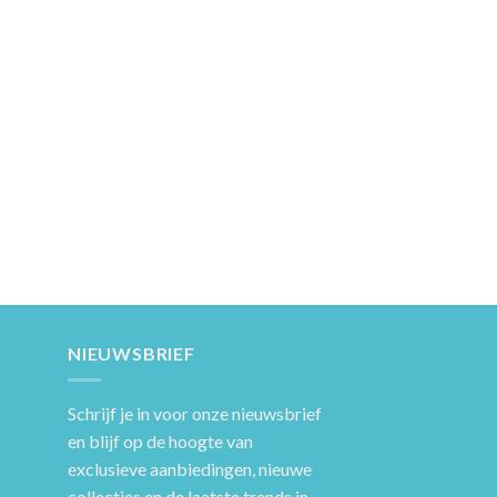
NIEUWSBRIEF
Schrijf je in voor onze nieuwsbrief
en blijf op de hoogte van
exclusieve aanbiedingen, nieuwe
collecties en de laatste trends in