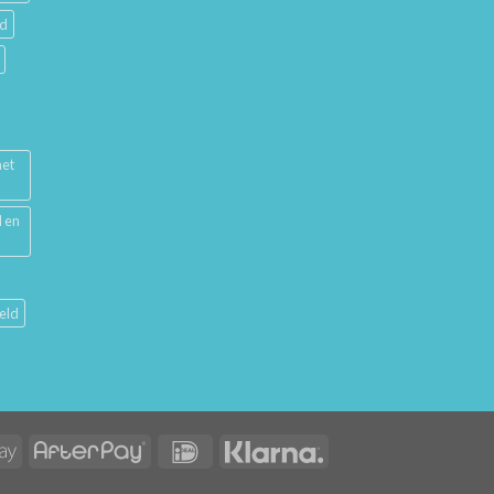
ud
met
l en
eld