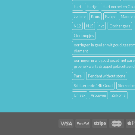
Hart
Hartje
Hart oorbellen Go
Jonline
Kruis
Kuisje
Mannen
N12
N15
nvt
Oorhangers
Oorknopjes
oorringen in geel en wit goud gezet 
diamant
oorringen in wit goud gezet met pare
groene kwarts druppel gefacetteerd
Parel
Pendant without stone
Schitterende 14K Goud
Sterrenbe
Unisex
Vrouwen
Zirkonia