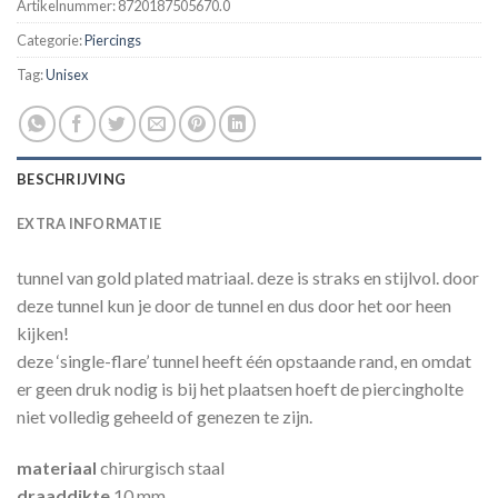
Artikelnummer:
8720187505670.0
Categorie:
Piercings
Tag:
Unisex
BESCHRIJVING
EXTRA INFORMATIE
tunnel van gold plated matriaal. deze is straks en stijlvol. door
deze tunnel kun je door de tunnel en dus door het oor heen
kijken!
deze ‘single-flare’ tunnel heeft één opstaande rand, en omdat
er geen druk nodig is bij het plaatsen hoeft de piercingholte
niet volledig geheeld of genezen te zijn.
materiaal
chirurgisch staal
draaddikte
10 mm