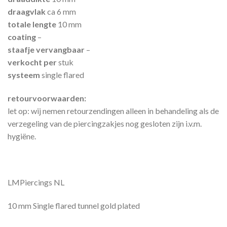
draagvlak
ca 6 mm
totale lengte
10 mm
coating
–
staafje vervangbaar
–
verkocht per
stuk
systeem
single flared
retourvoorwaarden:
let op: wij nemen retourzendingen alleen in behandeling als de
verzegeling van de piercingzakjes nog gesloten zijn i.v.m.
hygiëne.
LMPiercings NL
10 mm Single flared tunnel gold plated