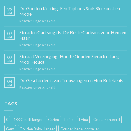
De Gouden Ketting: Een Tijdloos Stuk Sierkunst en
22
okt
Mode
voor
Reacties uitgeschakeld
De
Gouden
Sieraden Cadeaugids: De Beste Cadeaus voor Hem en
07
Ketting:
okt
Haar
Een
voor
Reacties uitgeschakeld
Tijdloos
Sieraden
Stuk
Cadeaugids:
Sieraad Verzorging: Hoe Je Gouden Sieraden Lang
Sierkunst
07
De
en
okt
Mooi Houdt
Beste
Mode
voor
Reacties uitgeschakeld
Cadeaus
Sieraad
voor
Verzorging:
De Geschiedenis van Trouwringen en Hun Betekenis
Hem
04
Hoe
en
okt
voor
Reacties uitgeschakeld
Je
Haar
De
Gouden
Geschiedenis
Sieraden
van
TAGS
Lang
Trouwringen
Mooi
en
Houdt
Hun
0
18K Goud Hanger
Citrien
Edina
Evina
Gediamanteerd
Betekenis
Gem
Gouden Baby Hanger
Gouden bedel oorbellen