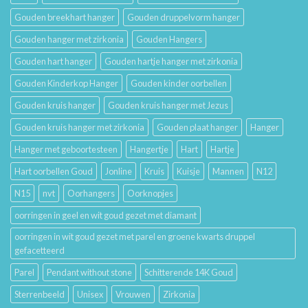
Gouden breekhart hanger
Gouden druppelvorm hanger
Gouden hanger met zirkonia
Gouden Hangers
Gouden hart hanger
Gouden hartje hanger met zirkonia
Gouden Kinderkop Hanger
Gouden kinder oorbellen
Gouden kruis hanger
Gouden kruis hanger met Jezus
Gouden kruis hanger met zirkonia
Gouden plaat hanger
Hanger
Hanger met geboortesteen
Hangertje
Hart
Hartje
Hart oorbellen Goud
Jonline
Kruis
Kuisje
Mannen
N12
N15
nvt
Oorhangers
Oorknopjes
oorringen in geel en wit goud gezet met diamant
oorringen in wit goud gezet met parel en groene kwarts druppel
gefacetteerd
Parel
Pendant without stone
Schitterende 14K Goud
Sterrenbeeld
Unisex
Vrouwen
Zirkonia