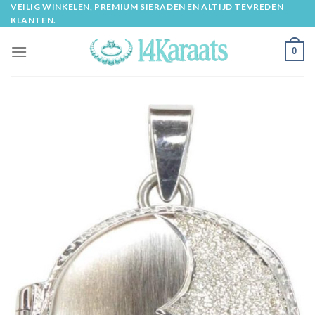
Skip
VEILIG WINKELEN, PREMIUM SIERADEN EN ALTIJD TEVREDEN
KLANTEN.
to
content
0