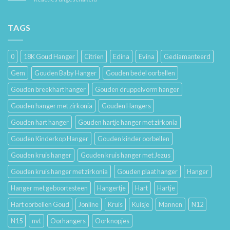
Je
Haar
De
Gouden
Geschiedenis
Sieraden
van
TAGS
Lang
Trouwringen
Mooi
en
Houdt
Hun
0
18K Goud Hanger
Citrien
Edina
Evina
Gediamanteerd
Betekenis
Gem
Gouden Baby Hanger
Gouden bedel oorbellen
Gouden breekhart hanger
Gouden druppelvorm hanger
Gouden hanger met zirkonia
Gouden Hangers
Gouden hart hanger
Gouden hartje hanger met zirkonia
Gouden Kinderkop Hanger
Gouden kinder oorbellen
Gouden kruis hanger
Gouden kruis hanger met Jezus
Gouden kruis hanger met zirkonia
Gouden plaat hanger
Hanger
Hanger met geboortesteen
Hangertje
Hart
Hartje
Hart oorbellen Goud
Jonline
Kruis
Kuisje
Mannen
N12
N15
nvt
Oorhangers
Oorknopjes