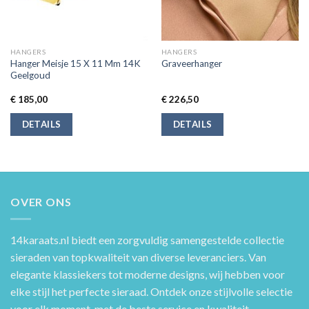
HANGERS
HANGERS
Hanger Meisje 15 X 11 Mm 14K
Graveerhanger
Geelgoud
€
185,00
€
226,50
DETAILS
DETAILS
OVER ONS
14karaats.nl
biedt een zorgvuldig samengestelde collectie
sieraden van topkwaliteit van diverse leveranciers. Van
elegante klassiekers tot moderne designs, wij hebben voor
elke stijl het perfecte sieraad. Ontdek onze stijlvolle selectie
voor elk moment, met de beste service en kwaliteit.