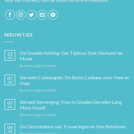
NIEUWTJES
De Gouden Ketting: Een Tijdloos Stuk Sierkunst en
22
okt
Mode
voor
Reacties uitgeschakeld
De
Gouden
Sieraden Cadeaugids: De Beste Cadeaus voor Hem en
07
Ketting:
okt
Haar
Een
voor
Reacties uitgeschakeld
Tijdloos
Sieraden
Stuk
Cadeaugids:
Sieraad Verzorging: Hoe Je Gouden Sieraden Lang
Sierkunst
07
De
en
okt
Mooi Houdt
Beste
Mode
voor
Reacties uitgeschakeld
Cadeaus
Sieraad
voor
Verzorging:
De Geschiedenis van Trouwringen en Hun Betekenis
Hem
04
Hoe
en
okt
voor
Reacties uitgeschakeld