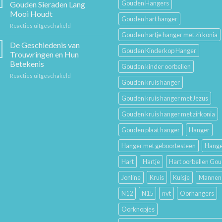
De
Mode
Gouden Hangers
Gouden Sieraden Lang
Beste
Mooi Houdt
Cadeaus
Gouden hart hanger
voor
Reacties uitgeschakeld
voor
Sieraad
Hem
Gouden hartje hanger met zirkonia
Verzorging:
en
De Geschiedenis van
Gouden Kinderkop Hanger
Hoe
Haar
Trouwringen en Hun
Je
Betekenis
Gouden kinder oorbellen
Gouden
voor
Reacties uitgeschakeld
Sieraden
Gouden kruis hanger
De
Lang
Geschiedenis
Mooi
Gouden kruis hanger met Jezus
van
Houdt
Trouwringen
Gouden kruis hanger met zirkonia
en
Hun
Gouden plaat hanger
Hanger
Betekenis
Hanger met geboortesteen
Hange
Hart
Hartje
Hart oorbellen Go
Jonline
Kruis
Kuisje
Mannen
N12
N15
nvt
Oorhangers
Oorknopjes