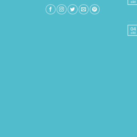
okt
04
okt