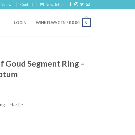
Nieuws
Contact
Newsletter
0
LOGIN
WINKELWAGEN /
€
0,00
ef Goud Segment Ring –
eptum
ng – Hartje