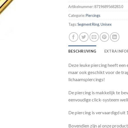
Artikelnummer:
8719689568283.0
Categorie:
Piercings
Tags:
Segment Ring
,
Unisex
BESCHRIJVING
EXTRA INFO
Deze leuke piercing heeft een e
maar ook geschikt voor de trag
lichaamspiercings!
De piercing is makkelijk te be
eenvoudige click-systeem welke
De piercing is vervaardigd uit
Bovendien zijn al onze product