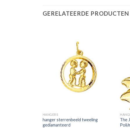
GERELATEERDE PRODUCTEN
HANGERS
HANG
lk 14 karaat gouden
hanger sterrenbeeld tweeling
The J
02.074
gediamanteerd
Poli/