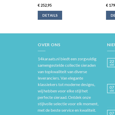
€
252,95
€
179
DETAILS
DE
OVER ONS
NI
14karaats.nl
biedt een zorgvuldig
22
samengestelde collectie sieraden
okt
van topkwaliteit van diverse
leveranciers. Van elegante
klassiekers tot moderne designs,
07
wij hebben voor elke stijl het
okt
perfecte sieraad. Ontdek onze
stijlvolle selectie voor elk moment,
met de beste service en kwaliteit.
07