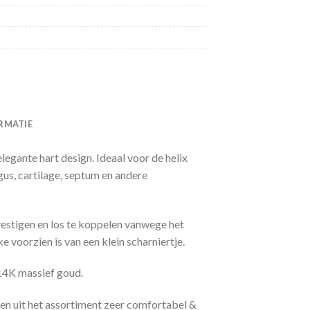
RMATIE
legante hart design. Ideaal voor de helix
us, cartilage, septum en andere
vestigen en los te koppelen vanwege het
 voorzien is van een klein scharniertje.
 14K massief goud.
en uit het assortiment zeer comfortabel &