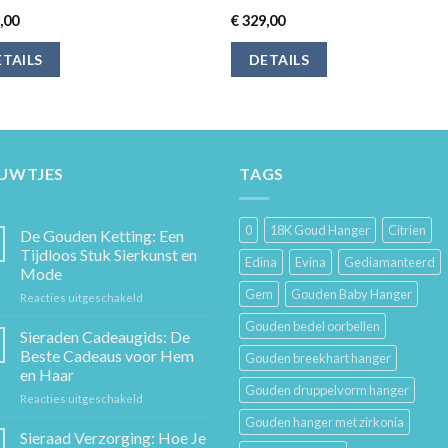
,00
€
329,00
TAILS
DETAILS
EUWTJES
TAGS
0
18K Goud Hanger
Citrien
De Gouden Ketting: Een
Tijdloos Stuk Sierkunst en
Edina
Evina
Gediamanteerd
Mode
Gem
Gouden Baby Hanger
voor
Reacties uitgeschakeld
De
Gouden bedel oorbellen
Gouden
Sieraden Cadeaugids: De
Ketting:
Beste Cadeaus voor Hem
Gouden breekhart hanger
Een
en Haar
Tijdloos
Gouden druppelvorm hanger
voor
Reacties uitgeschakeld
Stuk
Sieraden
Sierkunst
Gouden hanger met zirkonia
Cadeaugids:
en
Sieraad Verzorging: Hoe Je