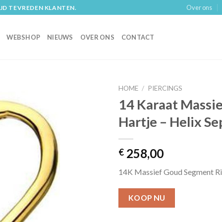
Over ons
IJD TEVREDEN KLANTEN.
WEBSHOP
NIEUWS
OVER ONS
CONTACT
HOME
/
PIERCINGS
14 Karaat Massi
Hartje – Helix S
258,00
€
14K Massief Goud Segment Ri
KOOP NU