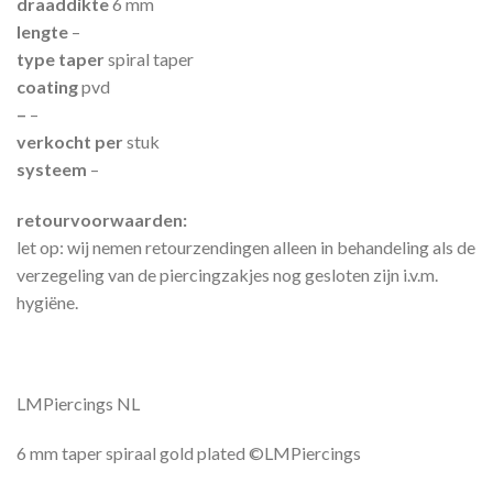
draaddikte
6 mm
lengte
–
type taper
spiral taper
coating
pvd
–
–
verkocht per
stuk
systeem
–
retourvoorwaarden:
let op: wij nemen retourzendingen alleen in behandeling als de
verzegeling van de piercingzakjes nog gesloten zijn i.v.m.
hygiëne.
LMPiercings NL
6 mm taper spiraal gold plated ©LMPiercings