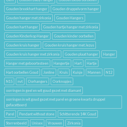
Gouden breekhart hanger
Gouden druppelvorm hanger
Gouden hanger met zirkonia
Gouden Hangers
Gouden hart hanger
Gouden hartje hanger met zirkonia
Gouden Kinderkop Hanger
Gouden kinder oorbellen
Gouden kruis hanger
Gouden kruis hanger met Jezus
Gouden kruis hanger met zirkonia
Gouden plaat hanger
Hanger
Hanger met geboortesteen
Hangertje
Hart
Hartje
Hart oorbellen Goud
Jonline
Kruis
Kuisje
Mannen
N12
N15
nvt
Oorhangers
Oorknopjes
oorringen in geel en wit goud gezet met diamant
oorringen in wit goud gezet met parel en groene kwarts druppel
gefacetteerd
Parel
Pendant without stone
Schitterende 14K Goud
Sterrenbeeld
Unisex
Vrouwen
Zirkonia