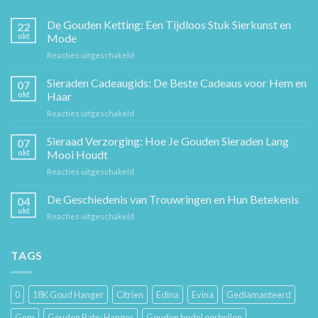
De Gouden Ketting: Een Tijdloos Stuk Sierkunst en
22
okt
Mode
voor
Reacties uitgeschakeld
De
Gouden
Sieraden Cadeaugids: De Beste Cadeaus voor Hem en
07
Ketting:
okt
Haar
Een
voor
Reacties uitgeschakeld
Tijdloos
Sieraden
Stuk
Cadeaugids:
Sieraad Verzorging: Hoe Je Gouden Sieraden Lang
Sierkunst
07
De
en
okt
Mooi Houdt
Beste
Mode
voor
Reacties uitgeschakeld
Cadeaus
Sieraad
voor
Verzorging:
De Geschiedenis van Trouwringen en Hun Betekenis
Hem
04
Hoe
en
okt
voor
Reacties uitgeschakeld
Je
Haar
De
Gouden
Geschiedenis
Sieraden
van
TAGS
Lang
Trouwringen
Mooi
en
Houdt
Hun
0
18K Goud Hanger
Citrien
Edina
Evina
Gediamanteerd
Betekenis
Gem
Gouden Baby Hanger
Gouden bedel oorbellen