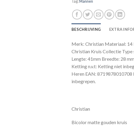
Tag:
Mannen
BESCHRIJVING
EXTRA INFO
Merk: Christian Materiaal: 14 
Christian Kruis Collectie Type
Lengte: 41mm Breedte: 28 mm
Ketting n.v.t: Ketting niet inb
Heren EAN: 8719878010708 Kett
inbegrepen.
Christian
Bicolor matte gouden kruis