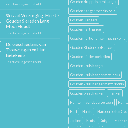
Gouden druppelvorm hanger
voor
Reacties uitgeschakeld
Stuk
Sieraden
Sierkunst
Gouden hanger met zirkonia
Cadeaugids:
en
Sieraad Verzorging: Hoe Je
De
Mode
Gouden Hangers
Gouden Sieraden Lang
Beste
Mooi Houdt
Cadeaus
Gouden hart hanger
voor
Reacties uitgeschakeld
voor
Sieraad
Hem
Gouden hartje hanger met zirkonia
Verzorging:
en
De Geschiedenis van
Gouden Kinderkop Hanger
Hoe
Haar
Trouwringen en Hun
Je
Betekenis
Gouden kinder oorbellen
Gouden
voor
Reacties uitgeschakeld
Sieraden
Gouden kruis hanger
De
Lang
Geschiedenis
Mooi
Gouden kruis hanger met Jezus
van
Houdt
Trouwringen
Gouden kruis hanger met zirkonia
en
Hun
Gouden plaat hanger
Hanger
Betekenis
Hanger met geboortesteen
Hange
Hart
Hartje
Hart oorbellen Go
Jonline
Kruis
Kuisje
Mannen