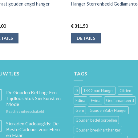
raat gouden engel hanger
Hanger Sterrenbeeld Gediamante
,00
€
311,50
TAILS
DETAILS
EUWTJES
TAGS
0
18K Goud Hanger
Citrien
De Gouden Ketting: Een
Tijdloos Stuk Sierkunst en
Edina
Evina
Gediamanteerd
Mode
Gem
Gouden Baby Hanger
voor
Reacties uitgeschakeld
De
Gouden bedel oorbellen
Gouden
Sieraden Cadeaugids: De
Ketting:
Beste Cadeaus voor Hem
Gouden breekhart hanger
Een
en Haar
Tijdloos