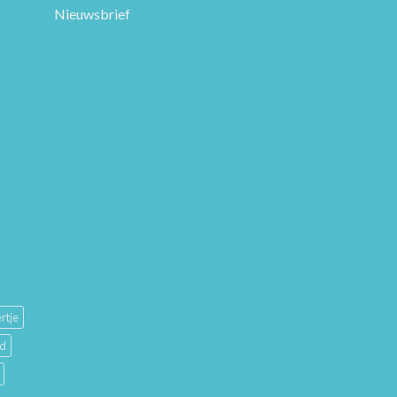
Nieuwsbrief
rtje
ud