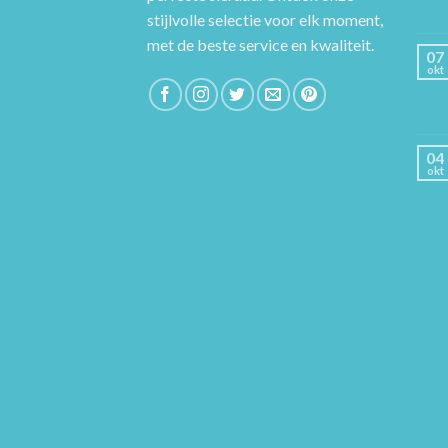
stijlvolle selectie voor elk moment,
met de beste service en kwaliteit.
07
okt
04
okt