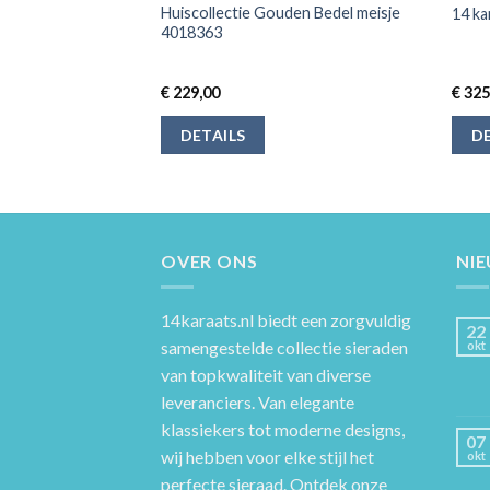
X 11 Mm 14K
Huiscollectie Gouden Bedel meisje
14 ka
4018363
€
229,00
€
325
DETAILS
DE
OVER ONS
NI
14karaats.nl
biedt een zorgvuldig
22
samengestelde collectie sieraden
okt
van topkwaliteit van diverse
leveranciers. Van elegante
klassiekers tot moderne designs,
07
wij hebben voor elke stijl het
okt
perfecte sieraad. Ontdek onze