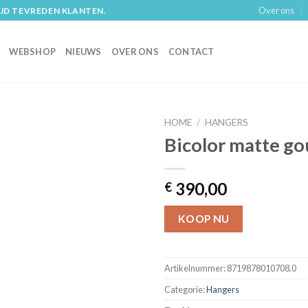
Over ons
IJD TEVREDEN KLANTEN.
WEBSHOP
NIEUWS
OVER ONS
CONTACT
HOME
/
HANGERS
Bicolor matte go
390,00
€
KOOP NU
Artikelnummer:
8719878010708.0
Categorie:
Hangers